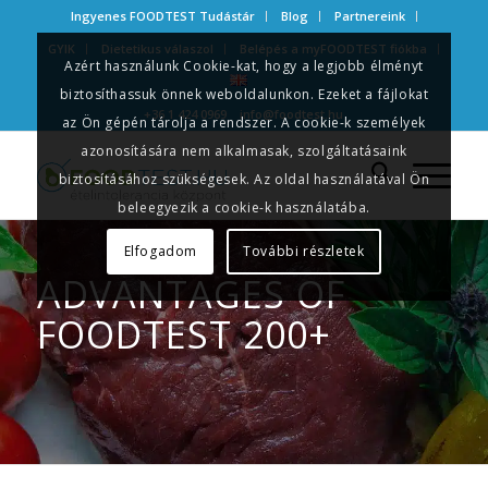
Ingyenes FOODTEST Tudástár
Blog
Partnereink
GYIK
Dietetikus válaszol
Belépés a myFOODTEST fiókba
Azért használunk Cookie-kat, hogy a legjobb élményt
biztosíthassuk önnek weboldalunkon. Ezeket a fájlokat
+36 1 424 0969
info@foodtest.hu
az Ön gépén tárolja a rendszer. A cookie-k személyek
azonosítására nem alkalmasak, szolgáltatásaink
biztosításához szükségesek. Az oldal használatával Ön
beleegyezik a cookie-k használatába.
Elfogadom
További részletek
ADVANTAGES OF
FOODTEST 200+