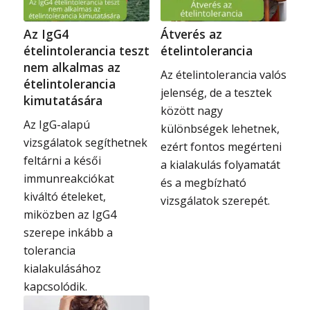
Az IgG4
Átverés az
ételintolerancia teszt
ételintolerancia
nem alkalmas az
Az ételintolerancia valós
ételintolerancia
jelenség, de a tesztek
kimutatására
között nagy
Az IgG-alapú
különbségek lehetnek,
vizsgálatok segíthetnek
ezért fontos megérteni
feltárni a késői
a kialakulás folyamatát
immunreakciókat
és a megbízható
kiváltó ételeket,
vizsgálatok szerepét.
miközben az IgG4
szerepe inkább a
tolerancia
kialakulásához
kapcsolódik.