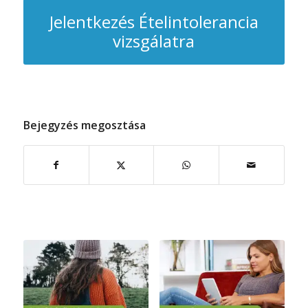
Jelentkezés Ételintolerancia
vizsgálatra
Bejegyzés megosztása