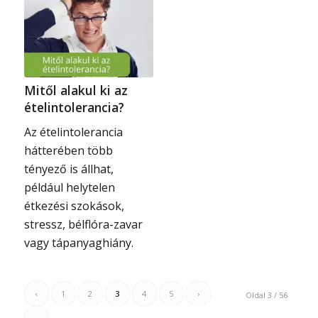
Mitől alakul ki az
ételintolerancia?
Az ételintolerancia
hátterében több
tényező is állhat,
például helytelen
étkezési szokások,
stressz, bélflóra-zavar
vagy tápanyaghiány.
‹
1
2
3
4
5
›
Oldal 3 / 56