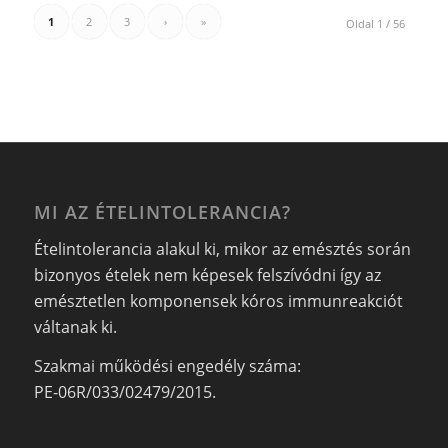
1
2
3
›
»
Oldal 1 / 56
MI AZ ÉTELINTOLERANCIA?
Ételintolerancia alakul ki, mikor az emésztés során
bizonyos ételek nem képesek felszívódni így az
emésztetlen komponensek kóros immunreakciót
váltanak ki.
Szakmai működési engedély száma:
PE-06R/033/02479/2015.