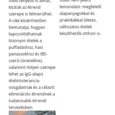
főzés nem jelent
több tényező is állhat,
lemondást: megfelelő
köztük az étrend
alapanyagokkal és
szerepe is felmerülhet.
praktikákkal ízletes,
A cikk közérthetően
változatos ételek
bemutatja, hogyan
készíthetők otthon is.
kapcsolódhatnak
bizonyos ételek a
puffadáshoz, hasi
panaszokhoz és IBS-
szerű tünetekhez,
valamint milyen szerepe
lehet az IgG-alapú
ételintolerancia-
vizsgálatnak és a célzott
eliminációs étrendnek a
tudatosabb étrendi
tervezésben.