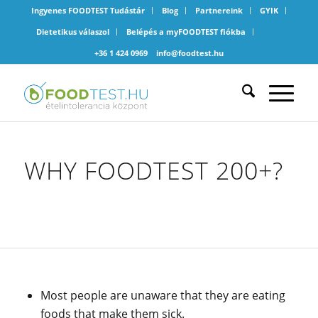
Ingyenes FOODTEST Tudástár
Blog
Partnereink
GYIK
Dietetikus válaszol
Belépés a myFOODTEST fiókba
+36 1 424 0969
info@foodtest.hu
WHY FOODTEST 200+?
Most people are unaware that they are eating
foods that make them sick.