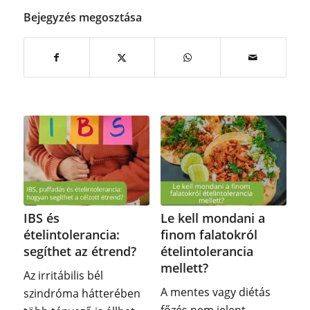
Bejegyzés megosztása
IBS és
Le kell mondani a
ételintolerancia:
finom falatokról
segíthet az étrend?
ételintolerancia
mellett?
Az irritábilis bél
A mentes vagy diétás
szindróma hátterében