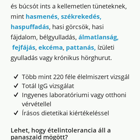
és búcsót ints a kellemetlen tüneteknek,
mint
hasmenés, székrekedés,
haspuffadás
, hasi görcsök, hasi
fájdalom, bélgyulladás,
álmatlanság,
fejfájás
,
ekcéma
,
pattanás,
ízületi
gyulladás vagy krónikus hörghurut.
Több mint 220 féle élelmiszert vizsgál
Totál IgG vizsgálat
Ingyenes laboratóriumi vagy otthoni
vérvétellel
Írásos dietetikai kiértékeléssel
Lehet, hogy ételintolerancia áll a
panaszaid mögött?