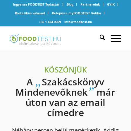
Ingyenes FOODTEST Tudástár
Blog
Partnereink
GYIK
Dietetikus válaszol
Belépés a myFOODTEST fiókba
+36 1 424 0969
info@foodtest.hu
KÖSZÖNJÜK
„
A
Szakácskönyv
”
Mindenevőknek
már
úton van az email
címedre
Néhány percen belül megérkezik. Addig