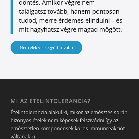
döntés. Amikor végre nem
találgatsz tovább, hanem pontosan
tudod, merre érdemes elindulni – és
mit hagyhatsz végre magad mögött.
Nem élek vele együtt tovább
MI AZ ÉTELINTOLERANCIA?
Ételintolerancia alakul ki, mikor az emésztés során
bizonyos ételek nem képesek felszívódni így az
emésztetlen komponensek kóros immunreakciót
váltanak ki.