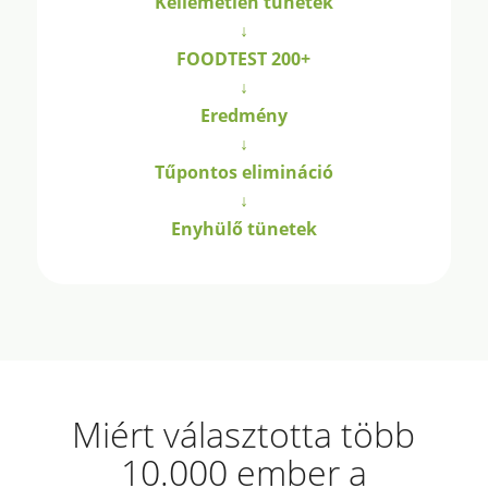
Kellemetlen tünetek
↓
FOODTEST 200+
↓
Eredmény
↓
Tűpontos elimináció
↓
Enyhülő tünetek
Miért választotta több
10.000 ember a