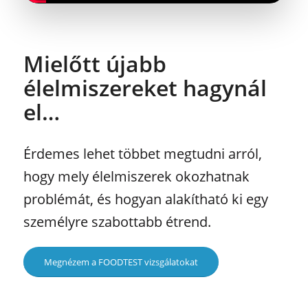
Mielőtt újabb
élelmiszereket hagynál
el…
Érdemes lehet többet megtudni arról,
hogy mely élelmiszerek okozhatnak
problémát, és hogyan alakítható ki egy
személyre szabottabb étrend.
Megnézem a FOODTEST vizsgálatokat