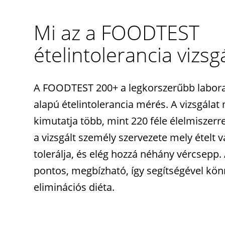
Mi az a FOODTEST
ételintolerancia vizsg
A FOODTEST 200+ a legkorszerűbb labora
alapú ételintolerancia mérés. A vizsgála
kimutatja több, mint 220 féle élelmiszer
a vizsgált személy szervezete mely ételt 
tolerálja, és elég hozzá néhány vércsepp
pontos, megbízható, így segítségével kön
eliminációs diéta.