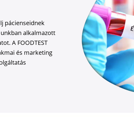
lj pácienseidnek
munkban alkalmazott
álatot. A FOODTEST
zakmai és marketing
olgáltatás