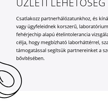
ÜZLETI LEHETŐSÉG
Csatlakozz partnerhálózatunkhoz, és kíná
vagy ügyfeleidnek korszerű, laboratóriu
fehérjechip alapú ételintolerancia vizsg
célja, hogy megbízható laborháttérrel, s
támogatással segítsük partnereinket a sz
bővítésében.