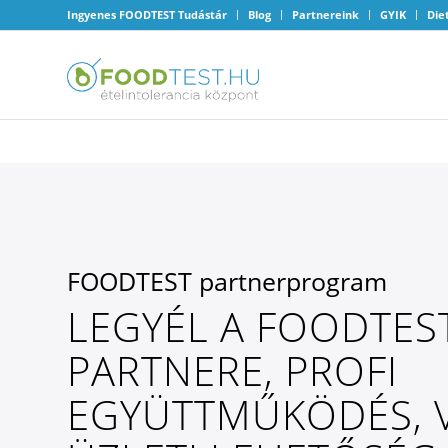
Ingyenes FOODTEST Tudástár
Blog
Partnereink
GYIK
Die
FOODTEST partnerprogram
LEGYÉL A FOODTES
PARTNERE, PROFI
EGYÜTTMŰKÖDÉS, 