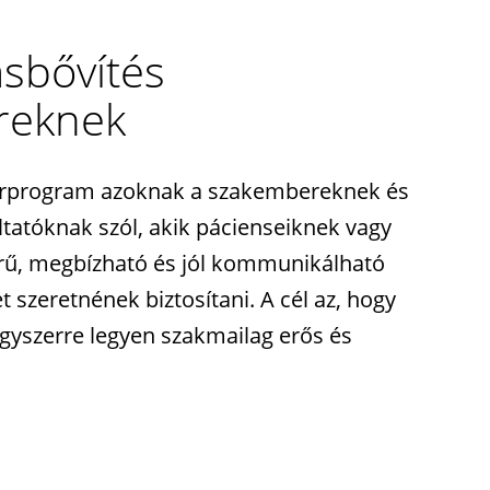
ásbővítés
reknek
rprogram azoknak a szakembereknek és
ltatóknak szól, akik pácienseiknek vagy
rű, megbízható és jól kommunikálható
t szeretnének biztosítani. A cél az, hogy
yszerre legyen szakmailag erős és