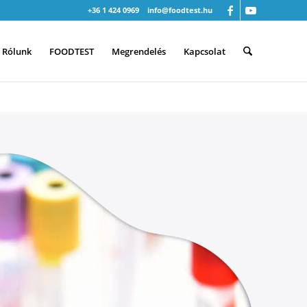
+36 1 424 0969
info@foodtest.hu
Rólunk
FOODTEST
Megrendelés
Kapcsolat