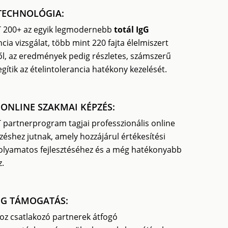
TECHNOLÓGIA:
 200+ az egyik legmodernebb
totál IgG
ncia vizsgálat, több mint 220 fajta élelmiszert
ől, az eredmények pedig részletes, számszerű
ítik az ételintolerancia hatékony kezelését.
 ONLINE SZAKMAI KÉPZÉS:
partnerprogram tagjai professzionális online
éshez jutnak, amely hozzájárul értékesítési
folyamatos fejlesztéséhez és a még hatékonyabb
.
G TÁMOGATÁS:
z csatlakozó partnerek átfogó