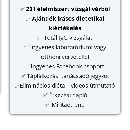
✅
231 élelmiszert vizsgál vérből
✅
Ajándék irásos dietetikai
kiértékelés
✅ Totál IgG vizsgálat
✅ Ingyenes laboratóriumi vagy
otthoni vérvétellel
✅Ingyenes Facebook csoport
✅ Táplálkozási tanácsadó jegyzet
✅Eliminációs diéta – videós útmutató
✅ Étkezési napló
✅ Mintaétrend