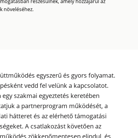
mogatásban részesülnek, amely hozzájárul az
ek növeléséhez.
üttműködés egyszerű és gyors folyamat.
épésként vedd fel velünk a kapcsolatot.
 egy szakmai egyeztetés keretében
atjuk a partnerprogram működését, a
lati hátteret és az elérhető támogatási
ségeket. A csatlakozást követően az
tműködés zökkenőmentesen elindul, és