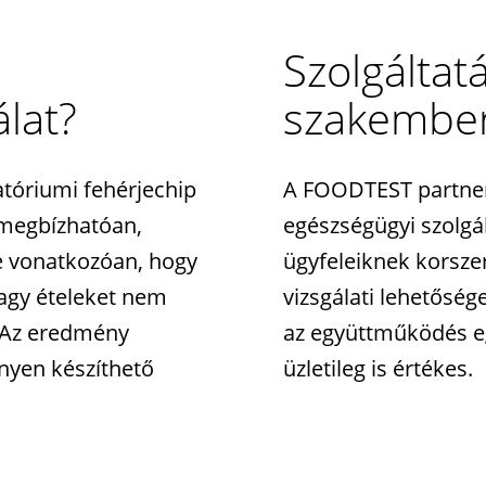
Szolgáltat
álat?
szakembe
tóriumi fehérjechip
A FOODTEST partne
t megbízhatóan,
egészségügyi szolgá
re vonatkozóan, hogy
ügyfeleiknek korsze
vagy ételeket nem
vizsgálati lehetősége
. Az eredmény
az együttműködés eg
nyen készíthető
üzletileg is értékes.