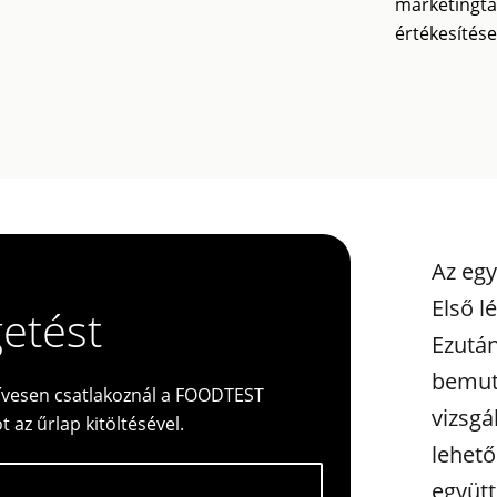
marketingtá
értékesítés
Az egy
Első l
getést
Ezután
bemut
szívesen csatlakoznál a FOODTEST
vizsgá
 az űrlap kitöltésével.
lehető
együt