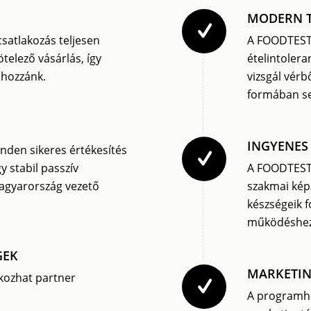
MODERN 
atlakozás teljesen
A FOODTEST
ötelező vásárlás, így
ételintolera
 hozzánk.
vizsgál vérb
formában seg
INGYENES
nden sikeres értékesítés
y stabil passzív
A FOODTEST 
Magyarország vezető
szakmai képz
készségeik 
működéshez
GEK
MARKETIN
akozhat partner
A programho