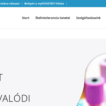
tetikus válaszol
Belépés a myFOODTEST fiókba
Start
Ételintolerancia tünetei
Szolgáltatásaink
T
VALÓDI