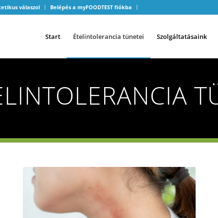
tetikus válaszol
Belépés a myFOODTEST fiókba
Start
Ételintolerancia tünetei
Szolgáltatásaink
ELINTOLERANCIA T