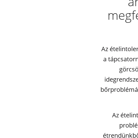
a
megfe
Az ételintol
a tápcsator
görcsö
idegrendsze
bőrproblémá
Az ételi
problé
étrendünkből