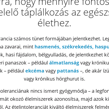
rra, hogy mennyire fontos
lelő táplálkozás az egés
élethez.
erancia számos tünet formájában jelentkezhet. L
na zavarai, mint
hasmenés, székrekedés, haspu
k, hasi fájdalom, bélgyulladás, de jelentkezhet k
ri panaszok – például
álmatlanság
vagy krónik
k – például
ekcéma
vagy
pattanás
–, de akár ízü
vagy krónikus hörghurut is.
ntoleranciának nincs ismert gyógymódja – a legfo
mát okozó élelmiszerek azonosítsa, majd azok k
. Az ételintoleranciát kiváltó élelmiszerek felm