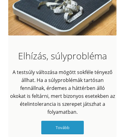
Elhízás, súlyprobléma
A testsúly változása mögött sokféle tényező
állhat. Ha a súlyproblémák tartósan
fennállnak, érdemes a háttérben álló
okokat is feltárni, mert bizonyos esetekben az
ételintolerancia is szerepet játszhat a
folyamatban.
Tovább