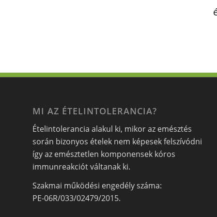
MI AZ ÉTELINTOLERANCIA?
Ételintolerancia alakul ki, mikor az emésztés
során bizonyos ételek nem képesek felszívódni
így az emésztetlen komponensek kóros
immunreakciót váltanak ki.
Szakmai működési engedély száma:
PE-06R/033/02479/2015.