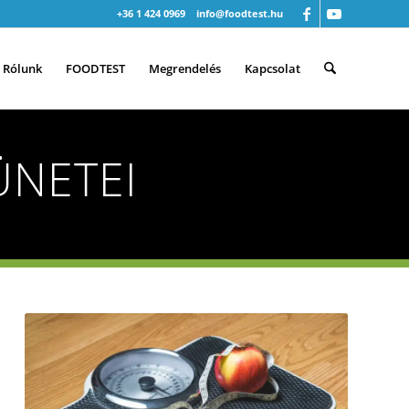
+36 1 424 0969
info@foodtest.hu
Rólunk
FOODTEST
Megrendelés
Kapcsolat
ÜNETEI