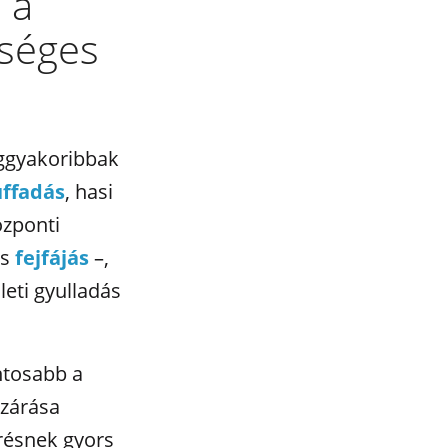
 a
zséges
eggyakoribbak
ffadás
, hasi
özponti
us
fejfájás
–,
leti gyulladás
ntosabb a
izárása
érésnek gyors