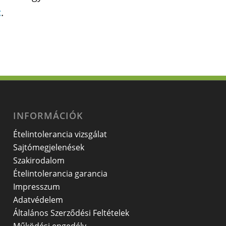
t
.
INFORMÁCIÓK
Ételintolerancia vizsgálat
Sajtómegjelenések
Szakirodalom
Ételintolerancia garancia
Impresszum
Adatvédelem
Általános Szerződési Feltételek
Működési engedély