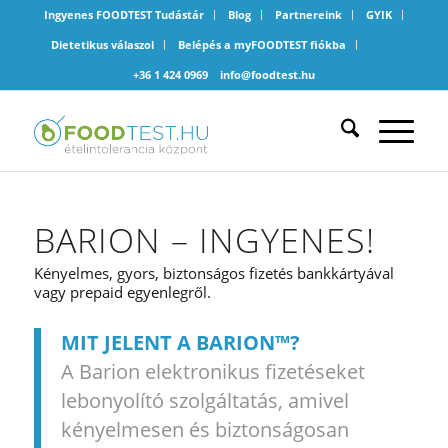
Ingyenes FOODTEST Tudástár
Blog
Partnereink
GYIK
Dietetikus válaszol
Belépés a myFOODTEST fiókba
+36 1 424 0969
info@foodtest.hu
BARION – INGYENES!
Kényelmes, gyors, biztonságos fizetés bankkártyával
vagy prepaid egyenlegről.
MIT JELENT A BARION™?
A Barion elektronikus fizetéseket
lebonyolító szolgáltatás, amivel
kényelmesen és biztonságosan