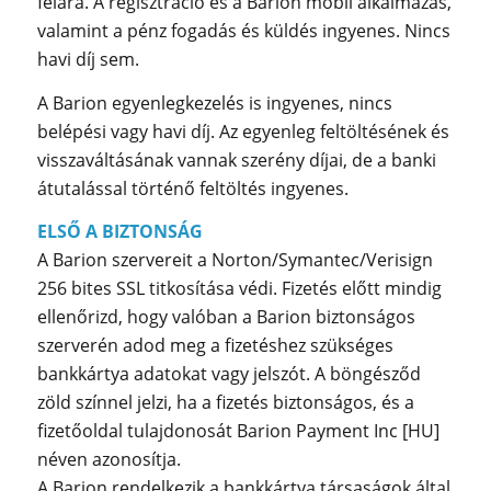
felára. A regisztráció és a Barion mobil alkalmazás,
valamint a pénz fogadás és küldés ingyenes. Nincs
havi díj sem.
A Barion egyenlegkezelés is ingyenes, nincs
belépési vagy havi díj. Az egyenleg feltöltésének és
visszaváltásának vannak szerény díjai, de a banki
átutalással történő feltöltés ingyenes.
ELSŐ A BIZTONSÁG
A Barion szervereit a Norton/Symantec/Verisign
256 bites SSL titkosítása védi. Fizetés előtt mindig
ellenőrizd, hogy valóban a Barion biztonságos
szerverén adod meg a fizetéshez szükséges
bankkártya adatokat vagy jelszót. A böngésződ
zöld színnel jelzi, ha a fizetés biztonságos, és a
fizetőoldal tulajdonosát Barion Payment Inc [HU]
néven azonosítja.
A Barion rendelkezik a bankkártya társaságok által