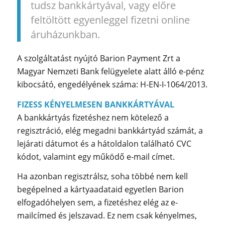
tudsz bankkártyával, vagy előre
feltöltött egyenleggel fizetni online
áruházunkban.
A szolgáltatást nyújtó Barion Payment Zrt a
Magyar Nemzeti Bank felügyelete alatt álló e-pénz
kibocsátó, engedélyének száma: H-EN-I-1064/2013.
FIZESS KÉNYELMESEN BANKKÁRTYÁVAL
A bankkártyás fizetéshez nem kötelező a
regisztráció, elég megadni bankkártyád számát, a
lejárati dátumot és a hátoldalon található CVC
kódot, valamint egy működő e-mail címet.
Ha azonban regisztrálsz, soha többé nem kell
begépelned a kártyaadataid egyetlen Barion
elfogadóhelyen sem, a fizetéshez elég az e-
mailcímed és jelszavad. Ez nem csak kényelmes,