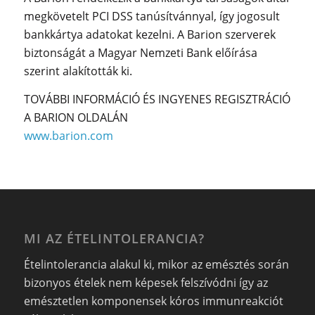
megkövetelt PCI DSS tanúsítvánnyal, így jogosult
bankkártya adatokat kezelni. A Barion szerverek
biztonságát a Magyar Nemzeti Bank előírása
szerint alakították ki.
TOVÁBBI INFORMÁCIÓ ÉS INGYENES REGISZTRÁCIÓ
A BARION OLDALÁN
www.barion.com
MI AZ ÉTELINTOLERANCIA?
Ételintolerancia alakul ki, mikor az emésztés során
bizonyos ételek nem képesek felszívódni így az
emésztetlen komponensek kóros immunreakciót