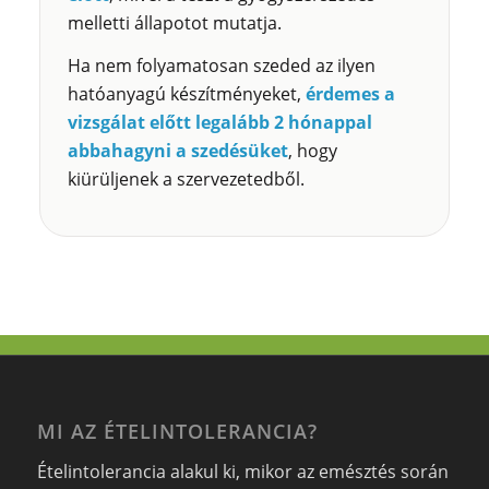
melletti állapotot mutatja.
Ha nem folyamatosan szeded az ilyen
hatóanyagú készítményeket,
érdemes a
vizsgálat előtt legalább 2 hónappal
abbahagyni a szedésüket
, hogy
kiürüljenek a szervezetedből.
MI AZ ÉTELINTOLERANCIA?
Ételintolerancia alakul ki, mikor az emésztés során