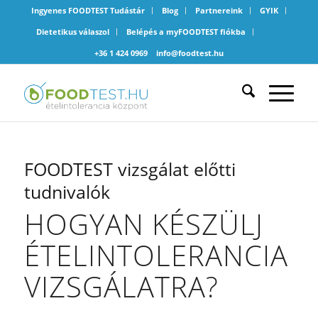
Ingyenes FOODTEST Tudástár
Blog
Partnereink
GYIK
Dietetikus válaszol
Belépés a myFOODTEST fiókba
+36 1 424 0969
info@foodtest.hu
FOODTEST vizsgálat előtti
tudnivalók
HOGYAN KÉSZÜLJ
ÉTELINTOLERANCIA
VIZSGÁLATRA?