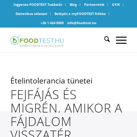
Ingyenes FOODTEST Tudástár
Blog
Partnereink
GYIK
Dietetikus válaszol
Belépés a myFOODTEST fiókba
+36 1 424 0969
info@foodtest.hu
Ételintolerancia tünetei
FEJFÁJÁS ÉS
MIGRÉN. AMIKOR A
FÁJDALOM
VISSZATÉR