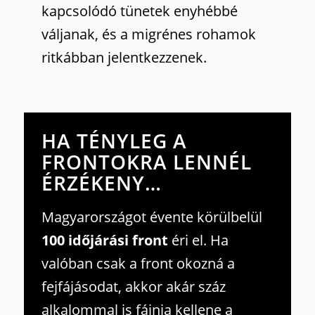
kapcsolódó tünetek enyhébbé
váljanak, és a migrénes rohamok
ritkábban jelentkezzenek.
HA TÉNYLEG A
FRONTOKRA LENNÉL
ÉRZÉKENY…
Magyarországot évente körülbelül
100 időjárási front
éri el. Ha
valóban csak a front okozná a
fejfájásodat, akkor akár száz
alkalommal is fájnia kellene a