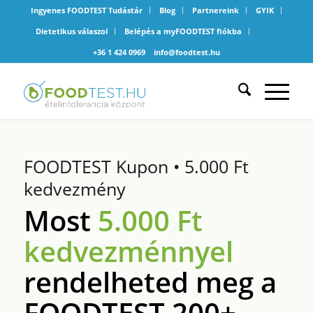
Ingyenes FOODTEST Tudástár
Blog
Partnereink
GYIK
Dietetikus válaszol
Belépés a myFOODTEST fiókba
+36 1 424 0969
info@foodtest.hu
FOODTEST Kupon • 5.000 Ft
kedvezmény
Most
5.000 Ft
kedvezménnyel
rendelheted meg a
FOODTEST 200+