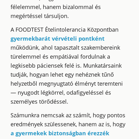
félelemmel, hanem bizalommal és
megértéssel társuljon.
A FOODTEST Ételintolerancia Központban
gyermekbarát vérvételi pontként
működünk, ahol tapasztalt szakembereink
türelemmel és empátiával fordulnak a
legkisebb páciensek felé is. Munkatársaink
tudják, hogyan lehet egy nehéznek tűnő
helyzetből megnyugtató élményt teremteni
— nyugodt légkörrel, odafigyeléssel és
személyes törődéssel.
Számunkra nemcsak az számít, hogy pontos
eredmények szülessenek, hanem az is, hogy
a gyermekek biztonságban érezzék