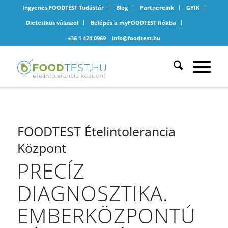
Ingyenes FOODTEST Tudástár
Blog
Partnereink
GYIK
Dietetikus válaszol
Belépés a myFOODTEST fiókba
+36 1 424 0969
info@foodtest.hu
FOODTEST Ételintolerancia
Központ
PRECÍZ
DIAGNOSZTIKA.
EMBERKÖZPONTÚ