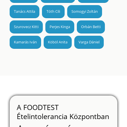
Tanács Attila
Tóth Cili
Somogyi Zoltán
Szurovecz Kitti
Perjes Kinga
Orbán Betti
Kamarás Iván
Köböl Anita
Varga Dániel
A FOODTEST
Ételintolerancia Központban