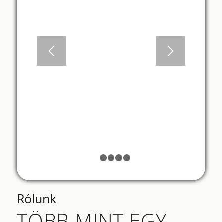
VARGA - PRÉMUS
VIKTÓRIA
Funkcionális táplálkozási
tanácsadó
1
2
3
4
5
Rólunk
TÖBB MINT EGY