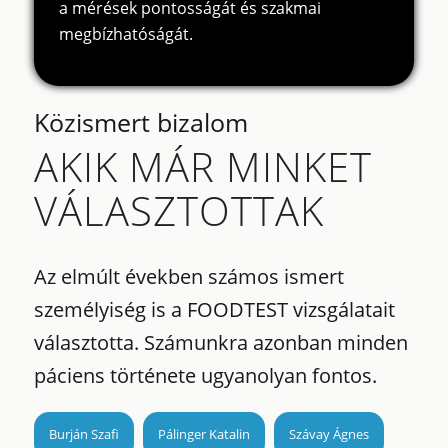
a mérések pontosságát és szakmai
megbízhatóságát.
Közismert bizalom
AKIK MÁR MINKET
VÁLASZTOTTAK
Az elmúlt években számos ismert
személyiség is a FOODTEST vizsgálatait
választotta. Számunkra azonban minden
páciens története ugyanolyan fontos.
Burján Szafi
Pálinger Katalin
Szávay Ágnes