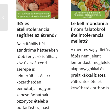
Nálunk járt Bocsi Viki is
ételintolerancia
vizsgálaton
IBS és
Le kell mondani a
ételintolerancia:
finom falatokról
segíthet az étrend?
ételintolerancia
mellett?
Az irritábilis bél
A mentes vagy diétás
szindróma hátterében
főzés nem jelent
több tényező is állhat,
lemondást: megfelel
köztük az étrend
alapanyagokkal és
szerepe is
praktikákkal ízletes,
felmerülhet. A cikk
változatos ételek
közérthetően
készíthetők otthon is
bemutatja, hogyan
kapcsolódhatnak
bizonyos ételek a
puffadáshoz, hasi