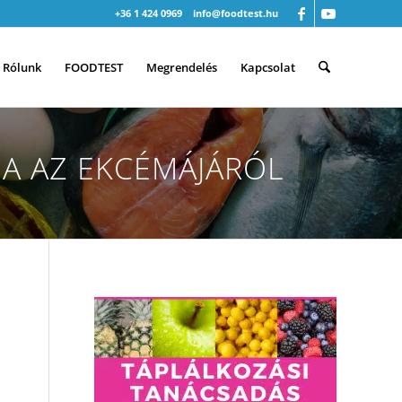
+36 1 424 0969
info@foodtest.hu
Rólunk
FOODTEST
Megrendelés
Kapcsolat
A AZ EKCÉMÁJÁRÓL