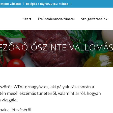
tetikus válaszol
Belépés a myFOODTEST fiókba
Start
Ételintolerancia tünetei
Szolgáltatásaink
ZEZŐNŐ ŐSZINTE VALLOMÁS
szörös WTA-tornagyőztes, aki pályafutása során a
zintén mesél ekcémás tüneteiről, valamint arról, hogyan
 vizsgálat
ak a létezéséről.