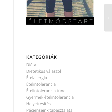
KATEGÓRIÁK
Diéta
Dietetikus válaszol
Ételallergia
Ételintolerancia
Ételintolerancia tünet
Gyermek ételintolerancia
Helyettesítés
Pácienseink tapasztalatai