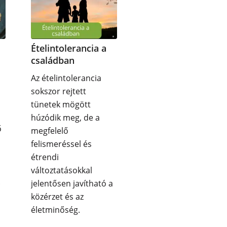
Ételintolerancia a
családban
Az ételintolerancia
sokszor rejtett
tünetek mögött
húzódik meg, de a
ő
megfelelő
felismeréssel és
étrendi
változtatásokkal
.
jelentősen javítható a
közérzet és az
életminőség.