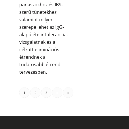
panaszokhoz és IBS-
szerű tünetekhez,
valamint milyen
szerepe lehet az IgG-
alapú ételintolerancia-
vizsgálatnak és a
célzott eliminációs
étrendnek a
tudatosabb étrendi
tervezésben.
1
2
3
›
»