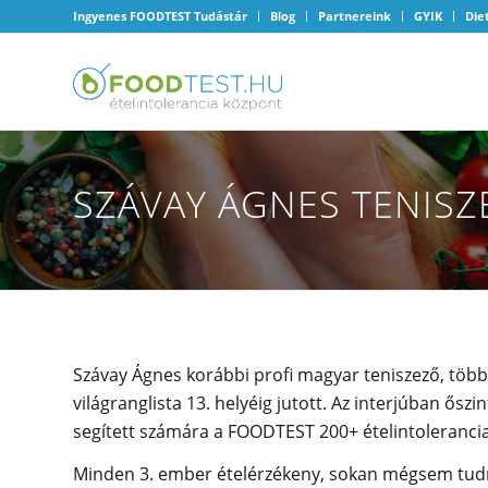
Ingyenes FOODTEST Tudástár
Blog
Partnereink
GYIK
Die
SZÁVAY ÁGNES TENIS
Szávay Ágnes korábbi profi magyar teniszező, több
világranglista 13. helyéig jutott. Az interjúban ős
segített számára a FOODTEST 200+ ételintolerancia
Minden 3. ember ételérzékeny, sokan mégsem tudn