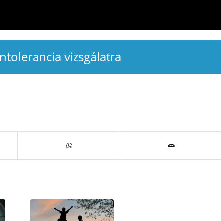
intolerancia vizsgálatra