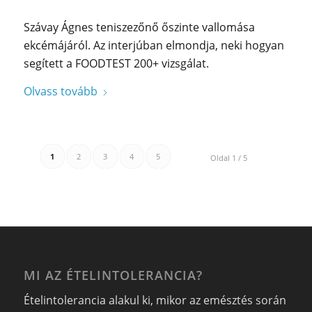
Szávay Ágnes teniszezőnő őszinte vallomása
ekcémájáról. Az interjúban elmondja, neki hogyan
segített a FOODTEST 200+ vizsgálat.
Olvass tovább
1
2
3
4
5
Oldal 1 / 5
MI AZ ÉTELINTOLERANCIA?
Ételintolerancia alakul ki, mikor az emésztés során