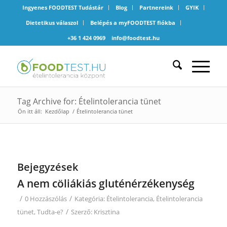
Ingyenes FOODTEST Tudástár
Blog
Partnereink
GYIK
Dietetikus válaszol
Belépés a myFOODTEST fiókba
+36 1 424 0969
info@foodtest.hu
Tag Archive for: Ételintolerancia tünet
Ön itt áll:
Kezdőlap
/
Ételintolerancia tünet
Bejegyzések
A nem cöliákiás gluténérzékenység
/
/
0 Hozzászólás
Kategória:
Ételintolerancia
,
Ételintolerancia
/
tünet
,
Tudta-e?
Szerző:
Krisztina