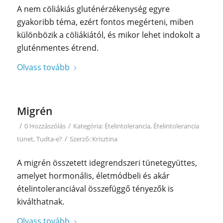
A nem cöliákiás gluténérzékenység egyre
gyakoribb téma, ezért fontos megérteni, miben
különbözik a cöliákiától, és mikor lehet indokolt a
gluténmentes étrend.
Olvass tovább
Migrén
/
/
0 Hozzászólás
Kategória:
Ételintolerancia
,
Ételintolerancia
/
tünet
,
Tudta-e?
Szerző:
Krisztina
A migrén összetett idegrendszeri tünetegyüttes,
amelyet hormonális, életmódbeli és akár
ételintoleranciával összefüggő tényezők is
kiválthatnak.
Olvass tovább