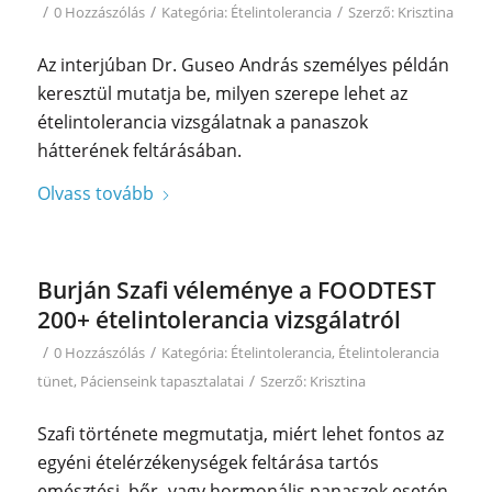
/
/
/
0 Hozzászólás
Kategória:
Ételintolerancia
Szerző:
Krisztina
Az interjúban Dr. Guseo András személyes példán
keresztül mutatja be, milyen szerepe lehet az
ételintolerancia vizsgálatnak a panaszok
hátterének feltárásában.
Olvass tovább
Burján Szafi véleménye a FOODTEST
200+ ételintolerancia vizsgálatról
/
/
0 Hozzászólás
Kategória:
Ételintolerancia
,
Ételintolerancia
/
tünet
,
Pácienseink tapasztalatai
Szerző:
Krisztina
Szafi története megmutatja, miért lehet fontos az
egyéni ételérzékenységek feltárása tartós
emésztési, bőr- vagy hormonális panaszok esetén.