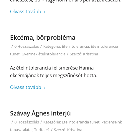
Olvass tovább
Ekcéma, bőrprobléma
/
/
0 Hozzászólás
Kategória:
Ételintolerancia
,
Ételintolerancia
/
tünet
,
Gyermek ételintolerancia
Szerző:
Krisztina
Az ételintolerancia felismerése Hanna
ekcémájának teljes megszűnését hozta.
Olvass tovább
Szávay Ágnes interjú
/
/
0 Hozzászólás
Kategória:
Ételintolerancia tünet
,
Pácienseink
/
tapasztalatai
,
Tudta-e?
Szerző:
Krisztina