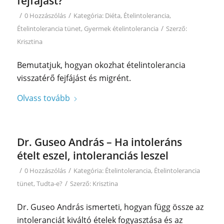
fejfájást?
/
/
0 Hozzászólás
Kategória:
Diéta
,
Ételintolerancia
,
/
Ételintolerancia tünet
,
Gyermek ételintolerancia
Szerző:
Krisztina
Bemutatjuk, hogyan okozhat ételintolerancia
visszatérő fejfájást és migrént.
Olvass tovább
Dr. Guseo András – Ha intoleráns
ételt eszel, intoleranciás leszel
/
/
0 Hozzászólás
Kategória:
Ételintolerancia
,
Ételintolerancia
/
tünet
,
Tudta-e?
Szerző:
Krisztina
Dr. Guseo András ismerteti, hogyan függ össze az
intoleranciát kiváltó ételek fogyasztása és az