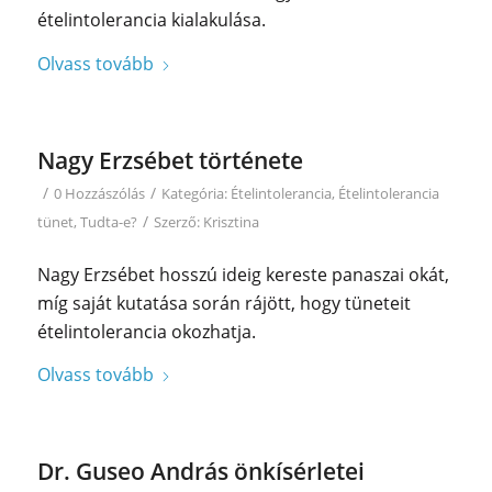
ételintolerancia kialakulása.
Olvass tovább
Nagy Erzsébet története
/
/
0 Hozzászólás
Kategória:
Ételintolerancia
,
Ételintolerancia
/
tünet
,
Tudta-e?
Szerző:
Krisztina
Nagy Erzsébet hosszú ideig kereste panaszai okát,
míg saját kutatása során rájött, hogy tüneteit
ételintolerancia okozhatja.
Olvass tovább
Dr. Guseo András önkísérletei