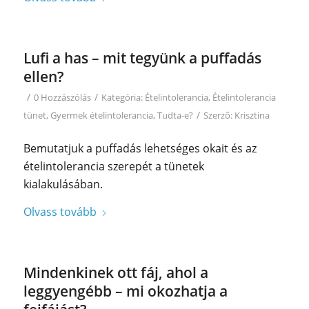
Lufi a has – mit tegyünk a puffadás
ellen?
/
/
0 Hozzászólás
Kategória:
Ételintolerancia
,
Ételintolerancia
/
tünet
,
Gyermek ételintolerancia
,
Tudta-e?
Szerző:
Krisztina
Bemutatjuk a puffadás lehetséges okait és az
ételintolerancia szerepét a tünetek
kialakulásában.
Olvass tovább
Mindenkinek ott fáj, ahol a
leggyengébb – mi okozhatja a