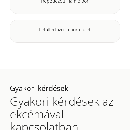
Repedezett, hámló bőr
Felülfertőződő bőrfelület
Gyakori kérdések
Gyakori kérdések az
ekcémával
kapcsolatban