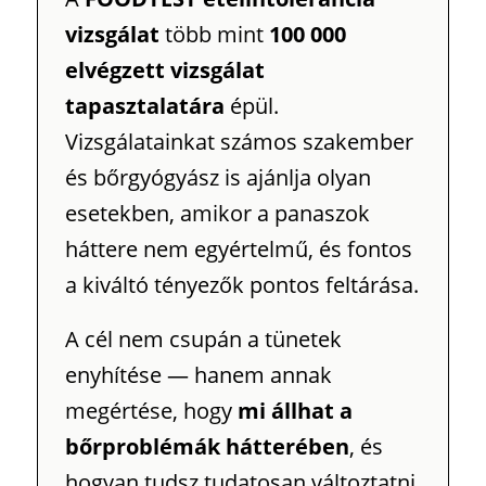
vizsgálat
több mint
100 000
elvégzett vizsgálat
tapasztalatára
épül.
Vizsgálatainkat számos szakember
és bőrgyógyász is ajánlja olyan
esetekben, amikor a panaszok
háttere nem egyértelmű, és fontos
a kiváltó tényezők pontos feltárása.
A cél nem csupán a tünetek
enyhítése — hanem annak
megértése, hogy
mi állhat a
bőrproblémák hátterében
, és
hogyan tudsz tudatosan változtatni