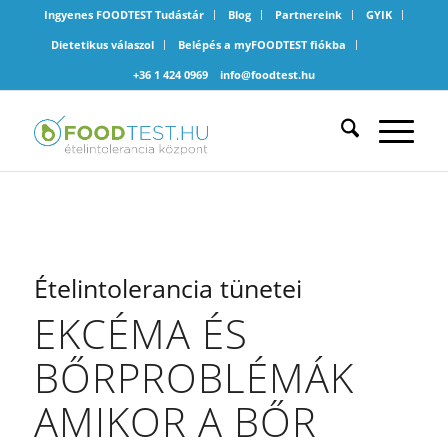
Ingyenes FOODTEST Tudástár
Blog
Partnereink
GYIK
Dietetikus válaszol
Belépés a myFOODTEST fiókba
+36 1 424 0969
info@foodtest.hu
Ételintolerancia tünetei
EKCÉMA ÉS
BŐRPROBLÉMÁK
AMIKOR A BŐR