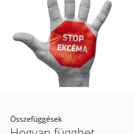
Összefüggések
Hogyan függhet