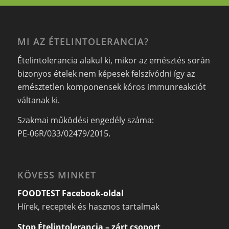
MI AZ ÉTELINTOLERANCIA?
Ételintolerancia alakul ki, mikor az emésztés során
bizonyos ételek nem képesek felszívódni így az
emésztetlen komponensek kóros immunreakciót
váltanak ki.
Szakmai működési engedély száma:
PE-06R/033/02479/2015.
KÖVESS MINKET
FOODTEST Facebook-oldal
Hírek, receptek és hasznos tartalmak
Stop Ételintolerancia – zárt csoport