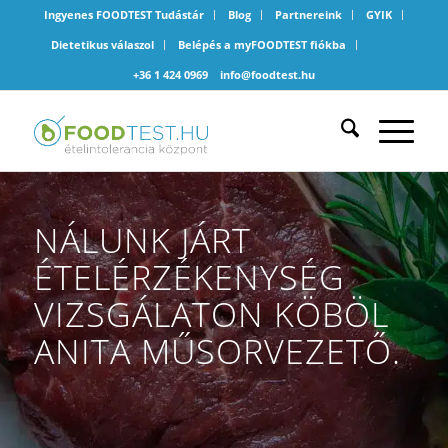
Ingyenes FOODTEST Tudástár
Blog
Partnereink
GYIK
Dietetikus válaszol
Belépés a myFOODTEST fiókba
+36 1 424 0969
info@foodtest.hu
NÁLUNK JÁRT
ÉTELÉRZÉKENYSÉG
VIZSGÁLATON KÖBÖL
ANITA MŰSORVEZETŐ.