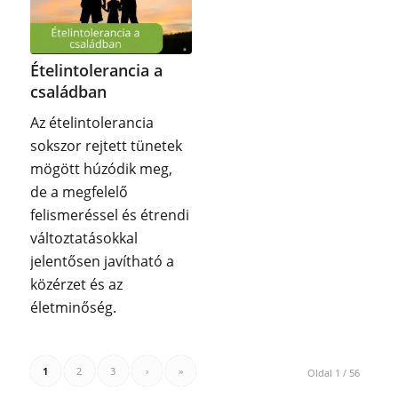
Ételintolerancia a
családban
Az ételintolerancia
sokszor rejtett tünetek
mögött húzódik meg,
de a megfelelő
felismeréssel és étrendi
változtatásokkal
jelentősen javítható a
közérzet és az
életminőség.
1
2
3
›
»
Oldal 1 / 56