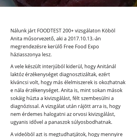
Nálunk járt FOODTEST 200+ vizsgálaton Köböl
Anita műsorvezető, aki a 2017.10.13.-án
megrendezésre kerülő Free Food Expo
háziasszonya lesz.
A vele készült interjúból kiderül, hogy Anitánál
laktóz érzékenységet diagnosztizáltak, ezért
kíváncsi volt, hogy más élelmiszerek is okozhatnak
e nála érzékenységet. Anita is, mint sokan mások
sokáig húzta a kivizsgálást, félt szembesülni a
diagnózissal. A vizsgálat után rájött arra is, hogy
nem érdemes halogatni az orvosi kivizsgálást,
ugyanis idővel a panaszok súlyosbodhatnak.
A videóból azt is megtudhatjátok, hogy mennyire