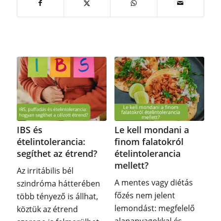
IBS és
Le kell mondani a
ételintolerancia:
finom falatokról
segíthet az étrend?
ételintolerancia
mellett?
Az irritábilis bél
A mentes vagy diétás
szindróma hátterében
főzés nem jelent
több tényező is állhat,
lemondást: megfelelő
köztük az étrend