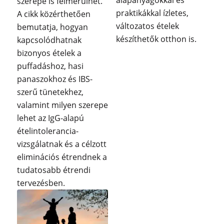
alapanyagokkal és
szerepe is felmerülhet.
praktikákkal ízletes,
A cikk közérthetően
változatos ételek
bemutatja, hogyan
készíthetők otthon is.
kapcsolódhatnak
bizonyos ételek a
puffadáshoz, hasi
panaszokhoz és IBS-
szerű tünetekhez,
valamint milyen szerepe
lehet az IgG-alapú
ételintolerancia-
vizsgálatnak és a célzott
eliminációs étrendnek a
tudatosabb étrendi
tervezésben.