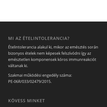
MI AZ ÉTELINTOLERANCIA?
Ételintolerancia alakul ki, mikor az emésztés során
bizonyos ételek nem képesek felszívódni így az
emésztetlen komponensek kóros immunreakciót
váltanak ki.
Szakmai működési engedély száma:
PE-06R/033/02479/2015.
KÖVESS MINKET