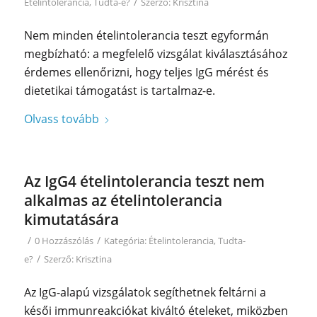
/
Ételintolerancia
,
Tudta-e?
Szerző:
Krisztina
Nem minden ételintolerancia teszt egyformán
megbízható: a megfelelő vizsgálat kiválasztásához
érdemes ellenőrizni, hogy teljes IgG mérést és
dietetikai támogatást is tartalmaz-e.
Olvass tovább
Az IgG4 ételintolerancia teszt nem
alkalmas az ételintolerancia
kimutatására
/
/
0 Hozzászólás
Kategória:
Ételintolerancia
,
Tudta-
/
e?
Szerző:
Krisztina
Az IgG-alapú vizsgálatok segíthetnek feltárni a
késői immunreakciókat kiváltó ételeket, miközben