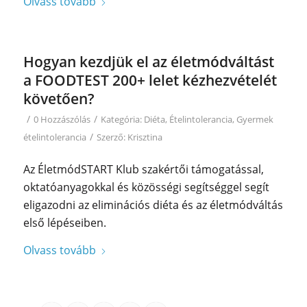
Olvass tovább
Hogyan kezdjük el az életmódváltást
a FOODTEST 200+ lelet kézhezvételét
követően?
/
/
0 Hozzászólás
Kategória:
Diéta
,
Ételintolerancia
,
Gyermek
/
ételintolerancia
Szerző:
Krisztina
Az ÉletmódSTART Klub szakértői támogatással,
oktatóanyagokkal és közösségi segítséggel segít
eligazodni az eliminációs diéta és az életmódváltás
első lépéseiben.
Olvass tovább