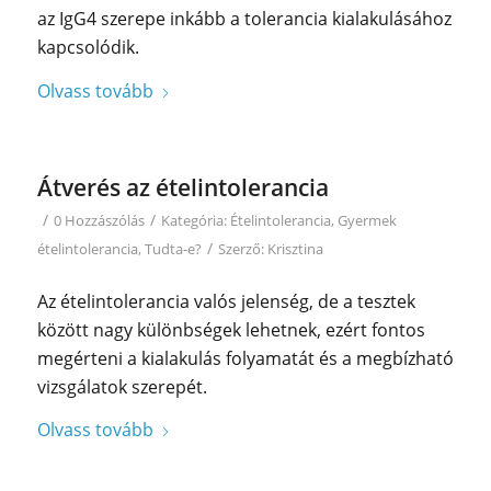
az IgG4 szerepe inkább a tolerancia kialakulásához
kapcsolódik.
Olvass tovább
Átverés az ételintolerancia
/
/
0 Hozzászólás
Kategória:
Ételintolerancia
,
Gyermek
/
ételintolerancia
,
Tudta-e?
Szerző:
Krisztina
Az ételintolerancia valós jelenség, de a tesztek
között nagy különbségek lehetnek, ezért fontos
megérteni a kialakulás folyamatát és a megbízható
vizsgálatok szerepét.
Olvass tovább