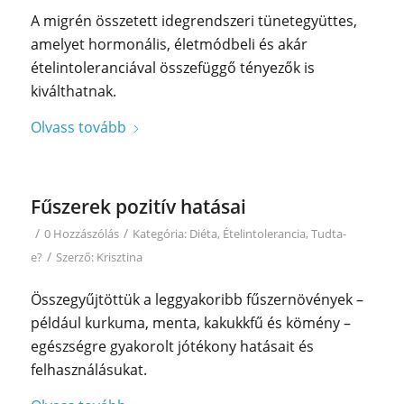
A migrén összetett idegrendszeri tünetegyüttes,
amelyet hormonális, életmódbeli és akár
ételintoleranciával összefüggő tényezők is
kiválthatnak.
Olvass tovább
Fűszerek pozitív hatásai
/
/
0 Hozzászólás
Kategória:
Diéta
,
Ételintolerancia
,
Tudta-
/
e?
Szerző:
Krisztina
Összegyűjtöttük a leggyakoribb fűszernövények –
például kurkuma, menta, kakukkfű és kömény –
egészségre gyakorolt jótékony hatásait és
felhasználásukat.