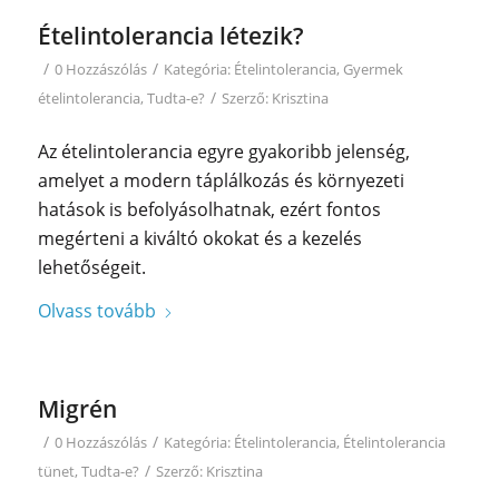
Ételintolerancia létezik?
/
/
0 Hozzászólás
Kategória:
Ételintolerancia
,
Gyermek
/
ételintolerancia
,
Tudta-e?
Szerző:
Krisztina
Az ételintolerancia egyre gyakoribb jelenség,
amelyet a modern táplálkozás és környezeti
hatások is befolyásolhatnak, ezért fontos
megérteni a kiváltó okokat és a kezelés
lehetőségeit.
Olvass tovább
Migrén
/
/
0 Hozzászólás
Kategória:
Ételintolerancia
,
Ételintolerancia
/
tünet
,
Tudta-e?
Szerző:
Krisztina