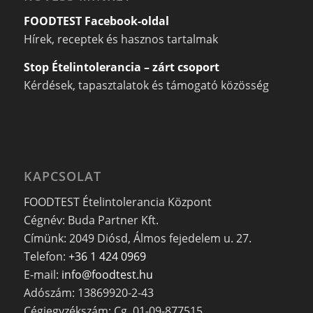
FOODTEST Facebook-oldal
Hírek, receptek és hasznos tartalmak
Stop Ételintolerancia – zárt csoport
Kérdések, tapasztalatok és támogató közösség
KAPCSOLAT
FOODTEST Ételintolerancia Központ
Cégnév: Buda Partner Kft.
Címünk: 2049 Diósd, Álmos fejedelem u. 27.
Telefon:
+36 1 424 0969
E-mail:
info@foodtest.hu
Adószám: 13869920-2-43
Cégjegyzékszám: Cg. 01-09-877515