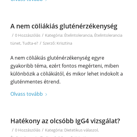
A nem cöliákiás gluténérzékenység
/
/
0 Hozzászólás
Kategória:
Ételintolerancia
,
Ételintolerancia
/
tünet
,
Tudta-e?
Szerző:
Krisztina
A nem cöliákiás gluténérzékenység egyre
gyakoribb téma, ezért fontos megérteni, miben
különbözik a cöliákiától, és mikor lehet indokolt a
gluténmentes étrend.
Olvass tovább
Hatékony az olcsóbb IgG4 vizsgálat?
/
/
0 Hozzászólás
Kategória:
Dietetikus válaszol
,