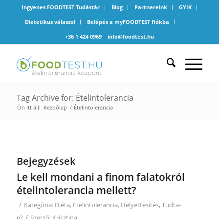
Ingyenes FOODTEST Tudástár
Blog
Partnereink
GYIK
Dietetikus válaszol
Belépés a myFOODTEST fiókba
+36 1 424 0969
info@foodtest.hu
Tag Archive for: Ételintolerancia
Ön itt áll:
Kezdőlap
/
Ételintolerancia
Bejegyzések
Le kell mondani a finom falatokról
ételintolerancia mellett?
/
Kategória:
Diéta
,
Ételintolerancia
,
Helyettesítés
,
Tudta-
/
e?
Szerző:
Krisztina