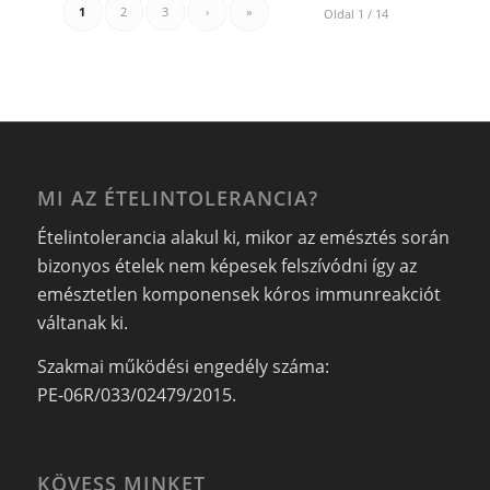
1
2
3
›
»
Oldal 1 / 14
MI AZ ÉTELINTOLERANCIA?
Ételintolerancia alakul ki, mikor az emésztés során
bizonyos ételek nem képesek felszívódni így az
emésztetlen komponensek kóros immunreakciót
váltanak ki.
Szakmai működési engedély száma:
PE-06R/033/02479/2015.
KÖVESS MINKET