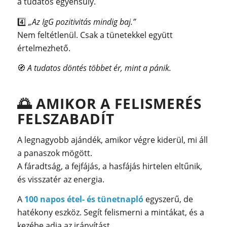
a tudatos egyensúly.
4️⃣
„Az IgG pozitivitás mindig baj.”
Nem feltétlenül. Csak a tünetekkel együtt
értelmezhető.
🧭
A tudatos döntés többet ér, mint a pánik.
🌅
AMIKOR A FELISMERÉS
FELSZABADÍT
A legnagyobb ajándék, amikor végre kiderül, mi áll
a panaszok mögött.
A fáradtság, a fejfájás, a hasfájás hirtelen eltűnik,
és visszatér az energia.
A
100 napos étel- és tünetnapló
egyszerű, de
hatékony eszköz. Segít felismerni a mintákat, és a
kezébe adja az irányítást.