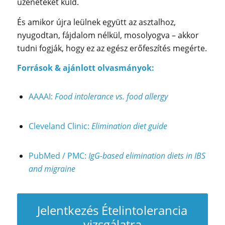
üzeneteket küld.
És amikor újra leülnek együtt az asztalhoz,
nyugodtan, fájdalom nélkül, mosolyogva – akkor
tudni fogják, hogy ez az egész erőfeszítés megérte.
Források & ajánlott olvasmányok:
AAAAI:
Food intolerance vs. food allergy
Cleveland Clinic:
Elimination diet guide
PubMed / PMC:
IgG-based elimination diets in IBS
and migraine
Jelentkezés Ételintolerancia
vizsgálatra