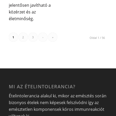
jelentősen javítható a
közérzet és az
életminőség.
1
2
3
›
»
Oldal 1 / 56
MI AZ ÉTELINTOLERANCIA?
Ételintolerancia alakul ki, mikor az emésztés során
bizonyos ételek nem képesek felszívódni így az
emésztetlen komponensek kóros immunreakciót