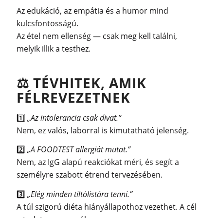
Az edukáció, az empátia és a humor mind
kulcsfontosságú.
Az étel nem ellenség — csak meg kell találni,
melyik illik a testhez.
⚖️
TÉVHITEK, AMIK
FÉLREVEZETNEK
1️⃣
„Az intolerancia csak divat.”
Nem, ez valós, laborral is kimutatható jelenség.
2️⃣
„A FOODTEST allergiát mutat.”
Nem, az IgG alapú reakciókat méri, és segít a
személyre szabott étrend tervezésében.
3️⃣
„Elég minden tiltólistára tenni.”
A túl szigorú diéta hiányállapothoz vezethet. A cél