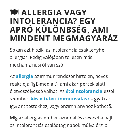
🍽️
ALLERGIA VAGY
INTOLERANCIA? EGY
APRÓ KÜLÖNBSÉG, AMI
MINDENT MEGMAGYARÁZ
Sokan azt hiszik, az intolerancia csak „enyhe
allergia”. Pedig valójában teljesen más
mechanizmusról van szó.
Az
allergia
az immunrendszer hirtelen, heves
reakciója (IgE-mediált), ami akár percek alatt
életveszélyessé válhat. Az
ételintolerancia
ezzel
szemben
késleltetett immunválasz
– gyakran
IgG antitestekhez, vagy enzimhiányhoz köthető.
Míg az allergiás ember azonnal észreveszi a bajt,
az intoleranciás családtag napok múlva érzi a