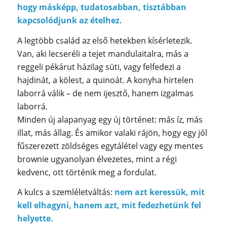
hogy másképp, tudatosabban, tisztábban
kapcsolódjunk az ételhez
.
A legtöbb család az első hetekben kísérletezik.
Van, aki lecseréli a tejet mandulaitalra, más a
reggeli pékárut házilag süti, vagy felfedezi a
hajdinát, a kölest, a quinoát. A konyha hirtelen
laborrá válik – de nem ijesztő, hanem izgalmas
laborrá.
Minden új alapanyag egy új történet: más íz, más
illat, más állag. És amikor valaki rájön, hogy egy jól
fűszerezett zöldséges egytálétel vagy egy mentes
brownie ugyanolyan élvezetes, mint a régi
kedvenc, ott történik meg a fordulat.
A kulcs a szemléletváltás:
nem azt keressük, mit
kell elhagyni, hanem azt, mit fedezhetünk fel
helyette.