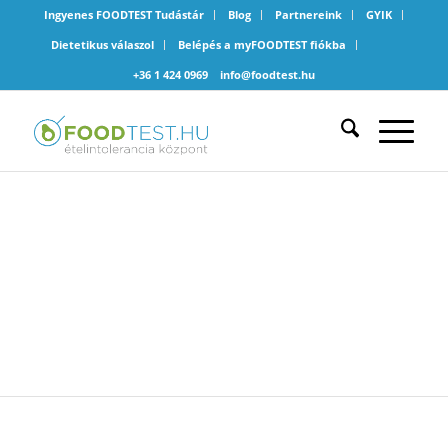
Ingyenes FOODTEST Tudástár
Blog
Partnereink
GYIK
Dietetikus válaszol
Belépés a myFOODTEST fiókba
+36 1 424 0969
info@foodtest.hu
ÉTELINTOLERANCIA A
CSALÁDBAN