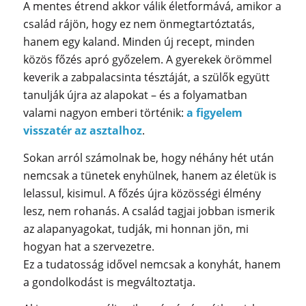
A mentes étrend akkor válik életformává, amikor a
család rájön, hogy ez nem önmegtartóztatás,
hanem egy kaland. Minden új recept, minden
közös főzés apró győzelem. A gyerekek örömmel
keverik a zabpalacsinta tésztáját, a szülők együtt
tanulják újra az alapokat – és a folyamatban
valami nagyon emberi történik:
a figyelem
visszatér az asztalhoz
.
Sokan arról számolnak be, hogy néhány hét után
nemcsak a tünetek enyhülnek, hanem az életük is
lelassul, kisimul. A főzés újra közösségi élmény
lesz, nem rohanás. A család tagjai jobban ismerik
az alapanyagokat, tudják, mi honnan jön, mi
hogyan hat a szervezetre.
Ez a tudatosság idővel nemcsak a konyhát, hanem
a gondolkodást is megváltoztatja.