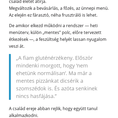
család életét átírja.
Megváltozik a bevásárlás, a főzés, az ünnepi menü.
Az elején ez fárasztó, néha frusztráló is lehet.
De amikor elkezd működni a rendszer — heti
menüterv, külön „mentes” polc, előre tervezett
étkezések —, a feszültség helyét lassan nyugalom
veszi át.
„A fiam gluténérzékeny. Először
mindenki morgott, hogy ‘nem
ehetünk normálisan’. Ma már a
mentes pizzánkat dicsérik a
szomszédok is. És azóta senkinek
nincs hasfájása.”
A család ereje abban rejlik, hogy együtt tanul
alkalmazkodni.