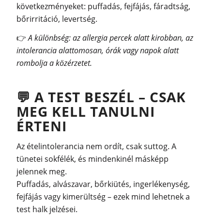
következményeket: puffadás, fejfájás, fáradtság,
bőrirritáció, levertség.
👉
A különbség: az allergia percek alatt kirobban, az
intolerancia alattomosan, órák vagy napok alatt
rombolja a közérzetet.
💬
A TEST BESZÉL – CSAK
MEG KELL TANULNI
ÉRTENI
Az ételintolerancia nem ordít, csak suttog. A
tünetei sokfélék, és mindenkinél másképp
jelennek meg.
Puffadás, alvászavar, bőrkiütés, ingerlékenység,
fejfájás vagy kimerültség – ezek mind lehetnek a
test halk jelzései.