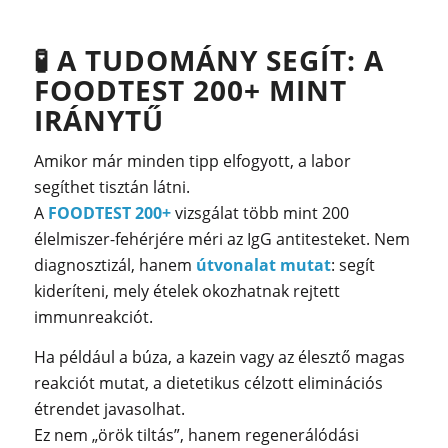
🧪
A TUDOMÁNY SEGÍT: A
FOODTEST 200+ MINT
IRÁNYTŰ
Amikor már minden tipp elfogyott, a labor
segíthet tisztán látni.
A
FOODTEST 200+
vizsgálat több mint 200
élelmiszer-fehérjére méri az IgG antitesteket. Nem
diagnosztizál, hanem
útvonalat mutat
: segít
kideríteni, mely ételek okozhatnak rejtett
immunreakciót.
Ha például a búza, a kazein vagy az élesztő magas
reakciót mutat, a dietetikus célzott eliminációs
étrendet javasolhat.
Ez nem „örök tiltás”, hanem regenerálódási