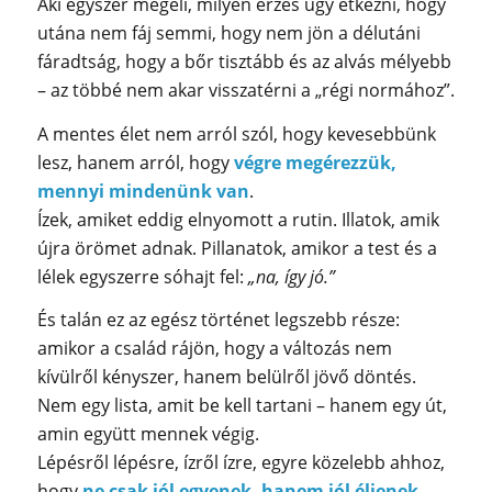
Aki egyszer megéli, milyen érzés úgy étkezni, hogy
utána nem fáj semmi, hogy nem jön a délutáni
fáradtság, hogy a bőr tisztább és az alvás mélyebb
– az többé nem akar visszatérni a „régi normához”.
A mentes élet nem arról szól, hogy kevesebbünk
lesz, hanem arról, hogy
végre megérezzük,
mennyi mindenünk van
.
Ízek, amiket eddig elnyomott a rutin. Illatok, amik
újra örömet adnak. Pillanatok, amikor a test és a
lélek egyszerre sóhajt fel:
„na, így jó.”
És talán ez az egész történet legszebb része:
amikor a család rájön, hogy a változás nem
kívülről kényszer, hanem belülről jövő döntés.
Nem egy lista, amit be kell tartani – hanem egy út,
amin együtt mennek végig.
Lépésről lépésre, ízről ízre, egyre közelebb ahhoz,
hogy
ne csak jól egyenek, hanem jól éljenek.