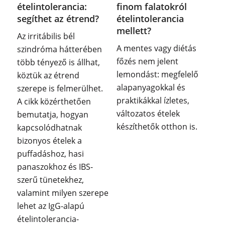
ételintolerancia:
finom falatokról
segíthet az étrend?
ételintolerancia
mellett?
Az irritábilis bél
A mentes vagy diétás
szindróma hátterében
főzés nem jelent
több tényező is állhat,
lemondást: megfelelő
köztük az étrend
alapanyagokkal és
szerepe is felmerülhet.
praktikákkal ízletes,
A cikk közérthetően
változatos ételek
bemutatja, hogyan
készíthetők otthon is.
kapcsolódhatnak
bizonyos ételek a
puffadáshoz, hasi
panaszokhoz és IBS-
szerű tünetekhez,
valamint milyen szerepe
lehet az IgG-alapú
ételintolerancia-