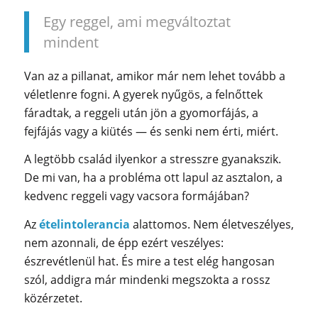
Egy reggel, ami megváltoztat
mindent
Van az a pillanat, amikor már nem lehet tovább a
véletlenre fogni. A gyerek nyűgös, a felnőttek
fáradtak, a reggeli után jön a gyomorfájás, a
fejfájás vagy a kiütés — és senki nem érti, miért.
A legtöbb család ilyenkor a stresszre gyanakszik.
De mi van, ha a probléma ott lapul az asztalon, a
kedvenc reggeli vagy vacsora formájában?
Az
ételintolerancia
alattomos. Nem életveszélyes,
nem azonnali, de épp ezért veszélyes:
észrevétlenül hat. És mire a test elég hangosan
szól, addigra már mindenki megszokta a rossz
közérzetet.