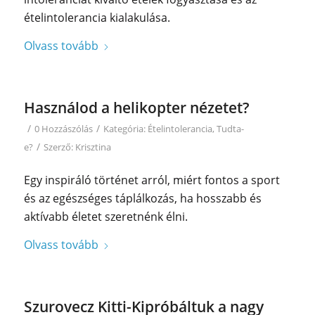
ételintolerancia kialakulása.
Olvass tovább
Használod a helikopter nézetet?
/
/
0 Hozzászólás
Kategória:
Ételintolerancia
,
Tudta-
/
e?
Szerző:
Krisztina
Egy inspiráló történet arról, miért fontos a sport
és az egészséges táplálkozás, ha hosszabb és
aktívabb életet szeretnénk élni.
Olvass tovább
Szurovecz Kitti-Kipróbáltuk a nagy