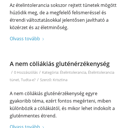
Az ételintolerancia sokszor rejtett tünetek mögött
húzódik meg, de a megfelelő felismeréssel és
étrendi változtatásokkal jelentősen javítható a
közérzet és az életminőség.
Olvass tovább
A nem cöliákiás gluténérzékenység
/
/
0 Hozzászólás
Kategória:
Ételintolerancia
,
Ételintolerancia
/
tünet
,
Tudta-e?
Szerző:
Krisztina
A nem cöliákiás gluténérzékenység egyre
gyakoribb téma, ezért fontos megérteni, miben
különbözik a cöliákiától, és mikor lehet indokolt a
gluténmentes étrend.
Olvass tovább