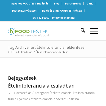
Ingyenes FOODTEST Tudástár
Blog
Partnereink
GYIK
Dietetikus válaszol
Belépés a myFOODTEST fiókba
+36 1 424 0969
info@foodtest.hu
Tag Archive for: Ételintolerancia felderítése
Ön itt áll:
Kezdőlap
/
Ételintolerancia felderítése
Bejegyzések
Ételintolerancia a családban
/
/
0 Hozzászólás
Kategória:
Ételintolerancia
,
Ételintolerancia
/
tünet
,
Gyermek ételintolerancia
Szerző:
Krisztina