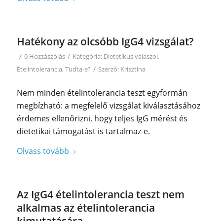
Hatékony az olcsóbb IgG4 vizsgálat?
/
/
0 Hozzászólás
Kategória:
Dietetikus válaszol
,
/
Ételintolerancia
,
Tudta-e?
Szerző:
Krisztina
Nem minden ételintolerancia teszt egyformán
megbízható: a megfelelő vizsgálat kiválasztásához
érdemes ellenőrizni, hogy teljes IgG mérést és
dietetikai támogatást is tartalmaz-e.
Olvass tovább
Az IgG4 ételintolerancia teszt nem
alkalmas az ételintolerancia
kimutatására