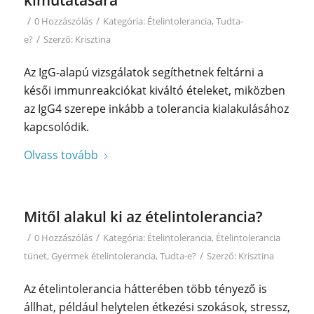
/
/
0 Hozzászólás
Kategória:
Ételintolerancia
,
Tudta-
/
e?
Szerző:
Krisztina
Az IgG-alapú vizsgálatok segíthetnek feltárni a
késői immunreakciókat kiváltó ételeket, miközben
az IgG4 szerepe inkább a tolerancia kialakulásához
kapcsolódik.
Olvass tovább
Mitől alakul ki az ételintolerancia?
/
/
0 Hozzászólás
Kategória:
Ételintolerancia
,
Ételintolerancia
/
tünet
,
Gyermek ételintolerancia
,
Tudta-e?
Szerző:
Krisztina
Az ételintolerancia hátterében több tényező is
állhat, például helytelen étkezési szokások, stressz,