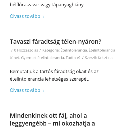
bélflóra-zavar vagy tápanyaghiány.
Olvass tovább
Tavaszi fáradtság télen-nyáron?
/
/
0 Hozzászólás
Kategória:
Ételintolerancia
,
Ételintolerancia
/
tünet
,
Gyermek ételintolerancia
,
Tudta-e?
Szerző:
Krisztina
Bemutatjuk a tartós fáradtság okait és az
ételintolerancia lehetséges szerepét.
Olvass tovább
Mindenkinek ott fáj, ahol a
leggyengébb – mi okozhatja a