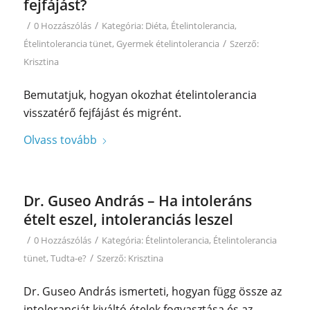
fejfájást?
/
/
0 Hozzászólás
Kategória:
Diéta
,
Ételintolerancia
,
/
Ételintolerancia tünet
,
Gyermek ételintolerancia
Szerző:
Krisztina
Bemutatjuk, hogyan okozhat ételintolerancia
visszatérő fejfájást és migrént.
Olvass tovább
Dr. Guseo András – Ha intoleráns
ételt eszel, intoleranciás leszel
/
/
0 Hozzászólás
Kategória:
Ételintolerancia
,
Ételintolerancia
/
tünet
,
Tudta-e?
Szerző:
Krisztina
Dr. Guseo András ismerteti, hogyan függ össze az
intoleranciát kiváltó ételek fogyasztása és az