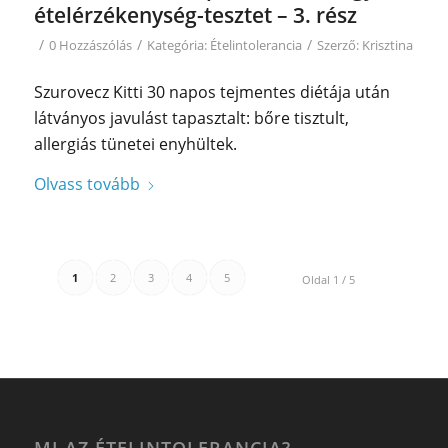
ételérzékenység-tesztet – 3. rész
/
/
/
0 Hozzászólás
Kategória:
Ételintolerancia
Szerző:
Krisztina
Szurovecz Kitti 30 napos tejmentes diétája után
látványos javulást tapasztalt: bőre tisztult,
allergiás tünetei enyhültek.
Olvass tovább
1
2
3
4
5
Oldal 1 / 5
MI AZ ÉTELINTOLERANCIA?