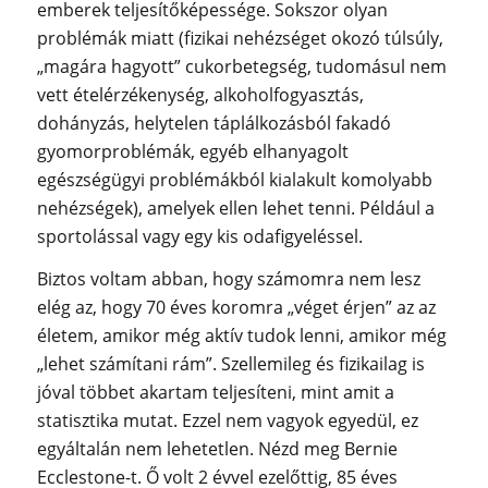
emberek teljesítőképessége. Sokszor olyan
problémák miatt (fizikai nehézséget okozó túlsúly,
„magára hagyott” cukorbetegség, tudomásul nem
vett ételérzékenység, alkoholfogyasztás,
dohányzás, helytelen táplálkozásból fakadó
gyomorproblémák, egyéb elhanyagolt
egészségügyi problémákból kialakult komolyabb
nehézségek), amelyek ellen lehet tenni. Például a
sportolással vagy egy kis odafigyeléssel.
Biztos voltam abban, hogy számomra nem lesz
elég az, hogy 70 éves koromra „véget érjen” az az
életem, amikor még aktív tudok lenni, amikor még
„lehet számítani rám”. Szellemileg és fizikailag is
jóval többet akartam teljesíteni, mint amit a
statisztika mutat. Ezzel nem vagyok egyedül, ez
egyáltalán nem lehetetlen. Nézd meg Bernie
Ecclestone-t. Ő volt 2 évvel ezelőttig, 85 éves