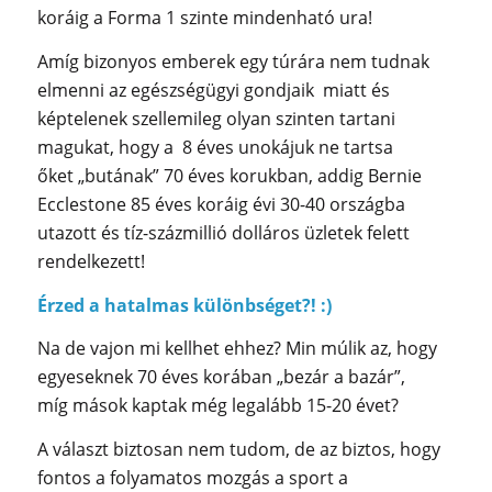
koráig a Forma 1 szinte mindenható ura!
Amíg bizonyos emberek egy túrára nem tudnak
elmenni az egészségügyi gondjaik miatt és
képtelenek szellemileg olyan szinten tartani
magukat, hogy a 8 éves unokájuk ne tartsa
őket „butának” 70 éves korukban, addig Bernie
Ecclestone 85 éves koráig évi 30-40 országba
utazott és tíz-százmillió dolláros üzletek felett
rendelkezett!
Érzed a hatalmas különbséget?! :)
Na de vajon mi kellhet ehhez? Min múlik az, hogy
egyeseknek 70 éves korában „bezár a bazár”,
míg mások kaptak még legalább 15-20 évet?
A választ biztosan nem tudom, de az biztos, hogy
fontos a folyamatos mozgás a sport a