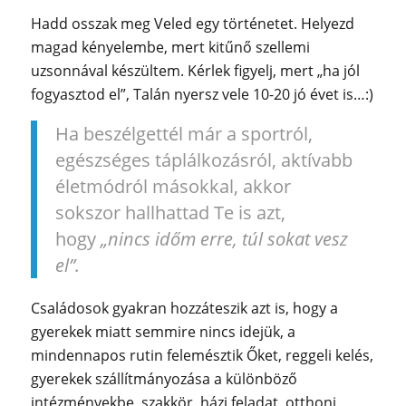
Hadd osszak meg Veled egy történetet. Helyezd
magad kényelembe, mert kitűnő szellemi
uzsonnával készültem. Kérlek figyelj, mert „ha jól
fogyasztod el”, Talán nyersz vele 10-20 jó évet is…:)
Ha beszélgettél már a sportról,
egészséges táplálkozásról, aktívabb
életmódról másokkal, akkor
sokszor hallhattad Te is azt,
hogy
„nincs időm erre, túl sokat vesz
el”.
Családosok gyakran hozzáteszik azt is, hogy a
gyerekek miatt semmire nincs idejük, a
mindennapos rutin felemésztik Őket, reggeli kelés,
gyerekek szállítmányozása a különböző
intézményekbe, szakkör, házi feladat, otthoni