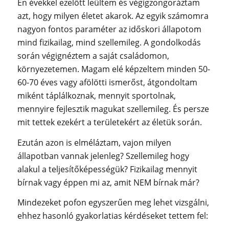
Én évekkel ezelőtt leültem és végigzongoráztam
azt, hogy milyen életet akarok. Az egyik számomra
nagyon fontos paraméter az időskori állapotom
mind fizikailag, mind szellemileg. A gondolkodás
során végignéztem a saját családomon,
környezetemen. Magam elé képzeltem minden 50-
60-70 éves vagy afölötti ismerőst, átgondoltam
miként táplálkoznak, mennyit sportolnak,
mennyire fejlesztik magukat szellemileg. És persze
mit tettek ezekért a területekért az életük során.
Ezután azon is elméláztam, vajon milyen
állapotban vannak jelenleg? Szellemileg hogy
alakul a teljesítőképességük? Fizikailag mennyit
bírnak vagy éppen mi az, amit NEM bírnak már?
Mindezeket pofon egyszerűen meg lehet vizsgálni,
ehhez hasonló gyakorlatias kérdéseket tettem fel: