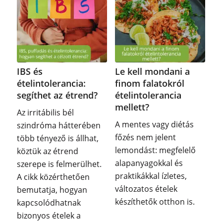
IBS és
Le kell mondani a
ételintolerancia:
finom falatokról
segíthet az étrend?
ételintolerancia
mellett?
Az irritábilis bél
A mentes vagy diétás
szindróma hátterében
főzés nem jelent
több tényező is állhat,
lemondást: megfelelő
köztük az étrend
alapanyagokkal és
szerepe is felmerülhet.
praktikákkal ízletes,
A cikk közérthetően
változatos ételek
bemutatja, hogyan
készíthetők otthon is.
kapcsolódhatnak
bizonyos ételek a