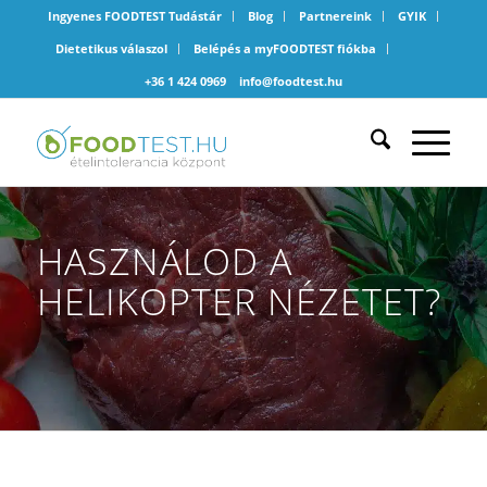
Ingyenes FOODTEST Tudástár
Blog
Partnereink
GYIK
Dietetikus válaszol
Belépés a myFOODTEST fiókba
+36 1 424 0969
info@foodtest.hu
HASZNÁLOD A
HELIKOPTER NÉZETET?