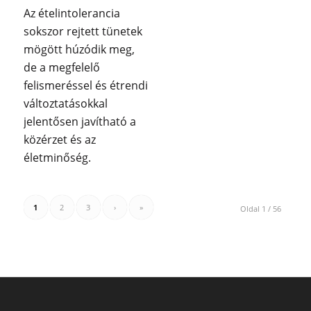
Az ételintolerancia
sokszor rejtett tünetek
mögött húzódik meg,
de a megfelelő
felismeréssel és étrendi
változtatásokkal
jelentősen javítható a
közérzet és az
életminőség.
1
2
3
›
»
Oldal 1 / 56