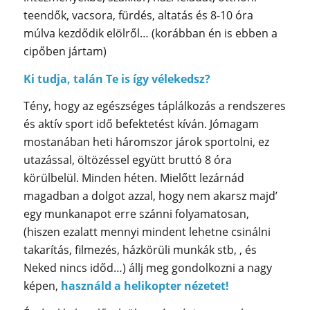
teendők, vacsora, fürdés, altatás és 8-10 óra
múlva kezdődik elölről… (korábban én is ebben a
cipőben jártam)
Ki tudja, talán Te is így vélekedsz?
Tény, hogy az egészséges táplálkozás a rendszeres
és aktív sport idő befektetést kíván. Jómagam
mostanában heti háromszor járok sportolni, ez
utazással, öltözéssel együtt bruttó 8 óra
körülbelül. Minden héten. Mielőtt lezárnád
magadban a dolgot azzal, hogy nem akarsz majd’
egy munkanapot erre szánni folyamatosan,
(hiszen ezalatt mennyi mindent lehetne csinálni
takarítás, filmezés, házkörüli munkák stb, , és
Neked nincs időd…) állj meg gondolkozni a nagy
képen,
használd a helikopter nézetet!