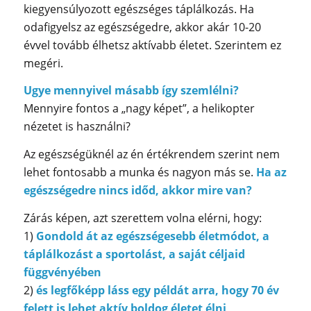
kiegyensúlyozott egészséges táplálkozás. Ha
odafigyelsz az egészségedre, akkor akár 10-20
évvel tovább élhetsz aktívabb életet. Szerintem ez
megéri.
Ugye mennyivel másabb így szemlélni?
Mennyire fontos a „nagy képet”, a helikopter
nézetet is használni?
Az egészségüknél az én értékrendem szerint nem
lehet fontosabb a munka és nagyon más se.
Ha az
egészségedre nincs időd, akkor mire van?
Zárás képen, azt szerettem volna elérni, hogy:
1)
Gondold át az egészségesebb életmódot, a
táplálkozást a sportolást, a saját céljaid
függvényében
2)
és legfőképp láss egy példát arra, hogy 70 év
felett is lehet aktív boldog életet élni