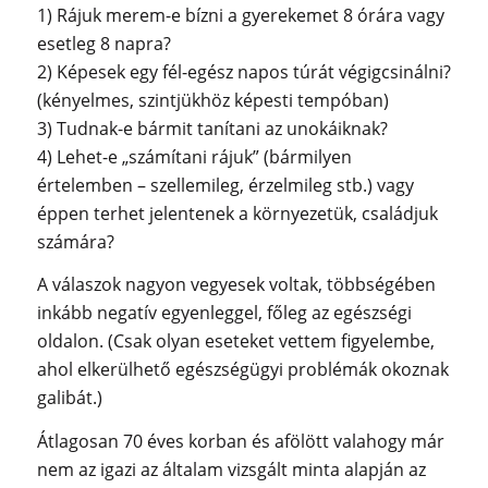
1) Rájuk merem-e bízni a gyerekemet 8 órára vagy
esetleg 8 napra?
2) Képesek egy fél-egész napos túrát végigcsinálni?
(kényelmes, szintjükhöz képesti tempóban)
3) Tudnak-e bármit tanítani az unokáiknak?
4) Lehet-e „számítani rájuk” (bármilyen
értelemben – szellemileg, érzelmileg stb.) vagy
éppen terhet jelentenek a környezetük, családjuk
számára?
A válaszok nagyon vegyesek voltak, többségében
inkább negatív egyenleggel, főleg az egészségi
oldalon. (Csak olyan eseteket vettem figyelembe,
ahol elkerülhető egészségügyi problémák okoznak
galibát.)
Átlagosan 70 éves korban és afölött valahogy már
nem az igazi az általam vizsgált minta alapján az