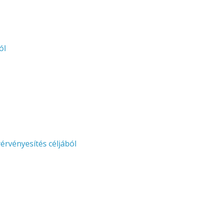
ól
rvényesítés céljából