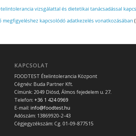
tolerancia vizsgálattal és dietetikai tanácsadással kapc
megfigyeléshez kapcsolódó adatkezelés vonatkozásában
(
KAPCSOLAT
FOODTEST Ételintolerancia Központ
Cégnév: Buda Partner Kft.
Címünk: 2049 Diósd, Álmos fejedelem u. 27.
Telefon:
+36 1 424 0969
E-mail:
info@foodtest.hu
Adószám: 13869920-2-43
Cégjegyzékszám: Cg. 01-09-877515