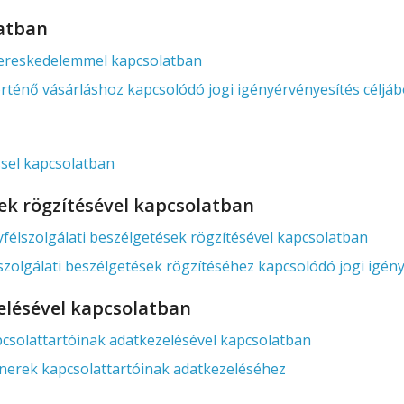
atban
reskedelemmel kapcsolatban
nő vásárláshoz kapcsolódó jogi igényérvényesítés céljáb
sel kapcsolatban
sek rögzítésével kapcsolatban
lszolgálati beszélgetések rögzítésével kapcsolatban
lgálati beszélgetések rögzítéséhez kapcsolódó jogi igényé
elésével kapcsolatban
olattartóinak adatkezelésével kapcsolatban
erek kapcsolattartóinak adatkezeléséhez