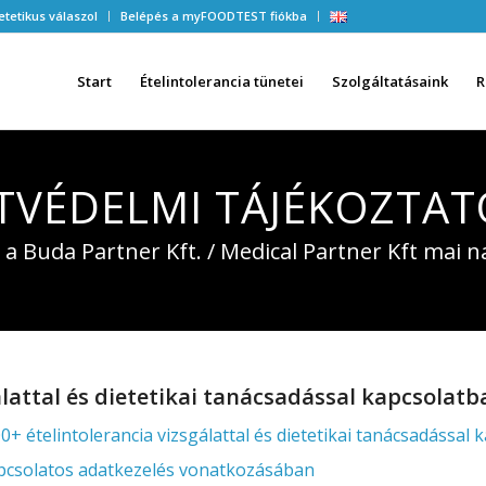
etetikus válaszol
Belépés a myFOODTEST fiókba
Start
Ételintolerancia tünetei
Szolgáltatásaink
R
TVÉDELMI TÁJÉKOZTAT
k a Buda Partner Kft. / Medical Partner Kft mai 
lattal és dietetikai tanácsadással kapcsolatb
elintolerancia vizsgálattal és dietetikai tanácsadással 
csolatos adatkezelés vonatkozásában