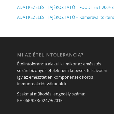
ADATKEZELÉSI TÁJÉKOZTATÓ – FOODTEST 200+ ételin
ADATKEZELÉSI TÁJÉKOZTATÓ – Kamerával történő 
MI AZ ÉTELINTOLERANCIA?
Ételintolerancia alakul ki, mikor az emésztés
során bizonyos ételek nem képesek felszívódni
így az emésztetlen komponensek kóros
immunreakciót váltanak ki.
Szakmai működési engedély száma:
PE-06R/033/02479/2015.