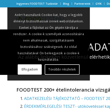
Ingyenes FOODTEST Tudástár
Blog
Partnereink
GYIK
Di
Azért használunk Cookie-kat, hogy a legjobb
élményt biztosíthassuk önnek weboldalunkon.
Ezeket a fájlokat az Ön gépén tárolja a
rendszer. A cookie-k személyek azonosítására
nem alkalmasak, szolgáltatásaink
ADA
biztosításához szükségesek. Az oldal
használatával Ön beleegyezik a cookie-k
Az alábbi linkeken közvetlenül elérheti
használatába.
Elfogadom
További részletek
FOODTEST 200+ ételintolerancia vizsgá
ADATKEZELÉSI TÁJÉKOZTATÓ – FOODTEST 200+ ét
ÉRDEKMÉRLEGELÉSI TESZT- utókövetéssel kap