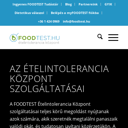
Ingyenes FOODTEST Tudástár
Blog
Partnereink
GYIK
Dietetikus válaszol
Belépés a myFOODTEST fiókba
+36 1 424 0969
info@foodtest.hu
AZ ÉTELINTOLERANCIA
KÖZPONT
SZOLGÁLTATÁSAI
A FOODTEST Ételintolerancia Központ
szolgáltatásai teljes körű megoldást nyújtanak
azok számára, akik szeretnék megtalálni panaszaik
valódi okát, és tudatosan javítani közérzetükön. A