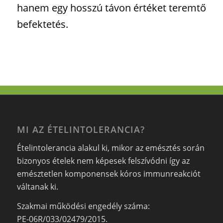
hanem egy hosszú távon értéket teremtő
befektetés.
MI AZ ÉTELINTOLERANCIA?
Ételintolerancia alakul ki, mikor az emésztés során
bizonyos ételek nem képesek felszívódni így az
emésztetlen komponensek kóros immunreakciót
váltanak ki.
Szakmai működési engedély száma:
PE-06R/033/02479/2015.