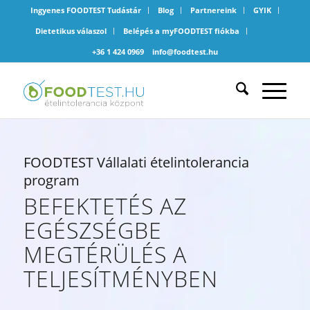
Ingyenes FOODTEST Tudástár
Blog
Partnereink
GYIK
Dietetikus válaszol
Belépés a myFOODTEST fiókba
+36 1 424 0969
info@foodtest.hu
FOODTEST Vállalati ételintolerancia
program
BEFEKTETÉS AZ
EGÉSZSÉGBE
MEGTÉRÜLÉS A
TELJESÍTMÉNYBEN