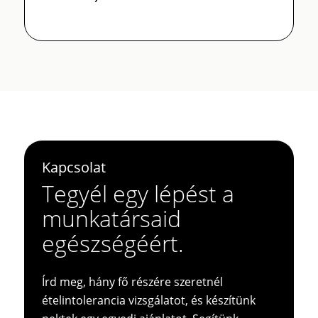
Kapcsolat
Tegyél egy lépést a
munkatársaid
egészségéért.
Írd meg, hány fő részére szeretnél
ételintolerancia vizsgálatot, és készítünk