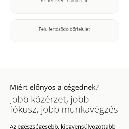
Repedezett, hámló bőr
Felülfertőződő bőrfelület
Miért előnyös a cégednek?
Jobb közérzet, jobb
fókusz, jobb munkavégzés
Az egészségesebb, kiegyensúlyozottabb