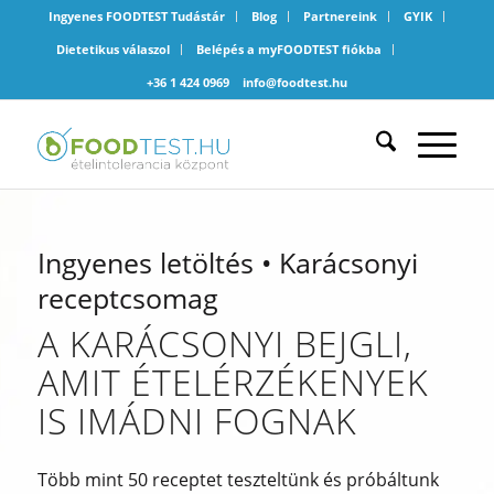
Ingyenes FOODTEST Tudástár
Blog
Partnereink
GYIK
Dietetikus válaszol
Belépés a myFOODTEST fiókba
+36 1 424 0969
info@foodtest.hu
Ingyenes letöltés • Karácsonyi
receptcsomag
A KARÁCSONYI BEJGLI,
AMIT ÉTELÉRZÉKENYEK
IS IMÁDNI FOGNAK
Több mint 50 receptet teszteltünk és próbáltunk