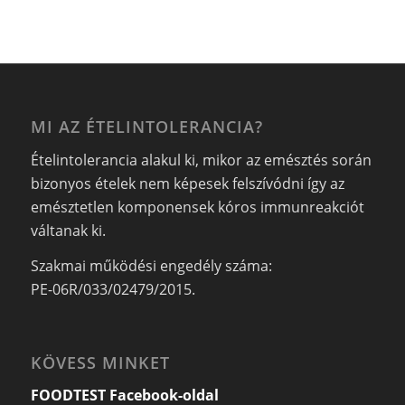
MI AZ ÉTELINTOLERANCIA?
Ételintolerancia alakul ki, mikor az emésztés során
bizonyos ételek nem képesek felszívódni így az
emésztetlen komponensek kóros immunreakciót
váltanak ki.
Szakmai működési engedély száma:
PE-06R/033/02479/2015.
KÖVESS MINKET
FOODTEST Facebook-oldal