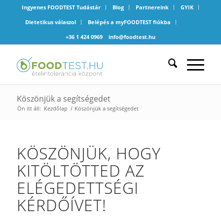
Ingyenes FOODTEST Tudástár
Blog
Partnereink
GYIK
Dietetikus válaszol
Belépés a myFOODTEST fiókba
+36 1 424 0969
info@foodtest.hu
Köszönjük a segítségedet
Ön itt áll:
Kezdőlap
/
Köszönjük a segítségedet
KÖSZÖNJÜK, HOGY
KITÖLTÖTTED AZ
ELÉGEDETTSÉGI
KÉRDŐÍVET!