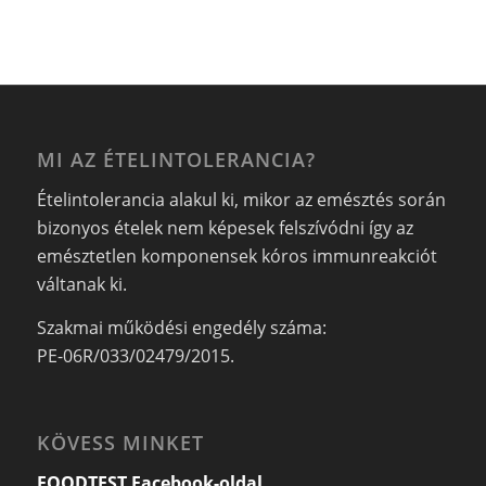
MI AZ ÉTELINTOLERANCIA?
Ételintolerancia alakul ki, mikor az emésztés során
bizonyos ételek nem képesek felszívódni így az
emésztetlen komponensek kóros immunreakciót
váltanak ki.
Szakmai működési engedély száma:
PE-06R/033/02479/2015.
KÖVESS MINKET
FOODTEST Facebook-oldal