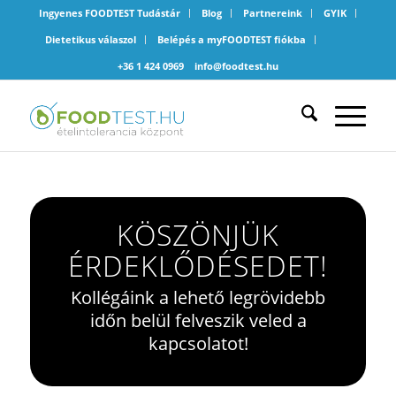
Ingyenes FOODTEST Tudástár
Blog
Partnereink
GYIK
Dietetikus válaszol
Belépés a myFOODTEST fiókba
+36 1 424 0969
info@foodtest.hu
KÖSZÖNJÜK
ÉRDEKLŐDÉSEDET!
Kollégáink a lehető legrövidebb
időn belül felveszik veled a
kapcsolatot!