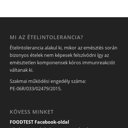
MI AZ ÉTELINTOLERANCIA?
Ételintolerancia alakul ki, mikor az emésztés során
bizonyos ételek nem képesek felszívódni így az
emésztetlen komponensek kóros immunreakciót
váltanak ki.
Szakmai működési engedély száma:
PE-06R/033/02479/2015.
KÖVESS MINKET
FOODTEST Facebook-oldal