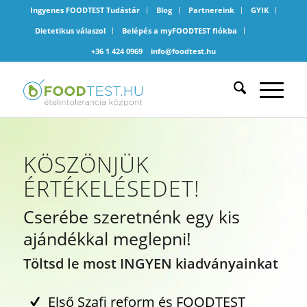
Ingyenes FOODTEST Tudástár
Blog
Partnereink
GYIK
Dietetikus válaszol
Belépés a myFOODTEST fiókba
+36 1 424 0969
info@foodtest.hu
KÖSZÖNJÜK
ÉRTÉKELÉSEDET!
Cserébe szeretnénk egy kis
ajándékkal meglepni!
Töltsd le most INGYEN kiadványainkat
Első Szafi reform és FOODTEST