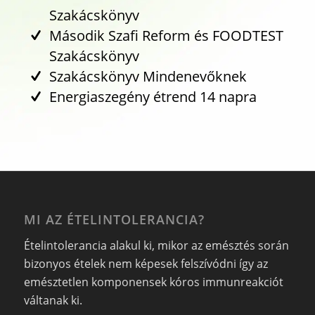
Szakácskönyv
Második Szafi Reform és FOODTEST
Szakácskönyv
Szakácskönyv Mindenevőknek
Energiaszegény étrend 14 napra
MI AZ ÉTELINTOLERANCIA?
Ételintolerancia alakul ki, mikor az emésztés során
bizonyos ételek nem képesek felszívódni így az
emésztetlen komponensek kóros immunreakciót
váltanak ki.