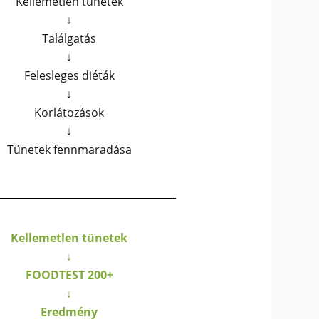
Kellemetlen tünetek
↓
Találgatás
↓
Felesleges diéták
↓
Korlátozások
↓
Tünetek fennmaradása
Kellemetlen tünetek
↓
FOODTEST 200+
↓
Eredmény