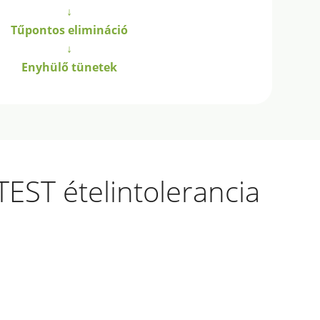
↓
Tűpontos elimináció
↓
Enyhülő tünetek
EST ételintolerancia