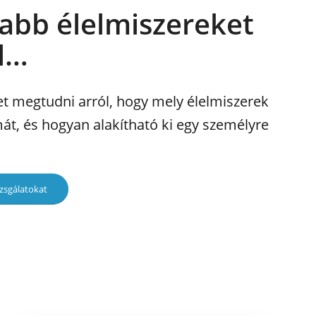
jabb élelmiszereket
l…
t megtudni arról, hogy mely élelmiszerek
t, és hogyan alakítható ki egy személyre
sgálatokat