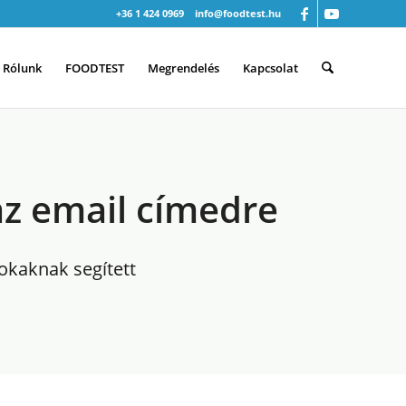
+36 1 424 0969
info@foodtest.hu
Rólunk
FOODTEST
Megrendelés
Kapcsolat
z email címedre
okaknak segített