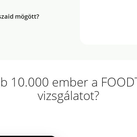
aszaid mögött?
öbb 10.000 ember a FOODT
vizsgálatot?