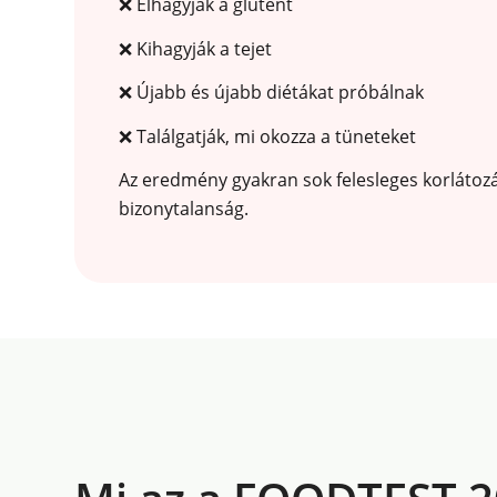
❌ Elhagyják a glutént
❌ Kihagyják a tejet
❌ Újabb és újabb diétákat próbálnak
❌ Találgatják, mi okozza a tüneteket
Az eredmény gyakran sok felesleges korlátoz
bizonytalanság.