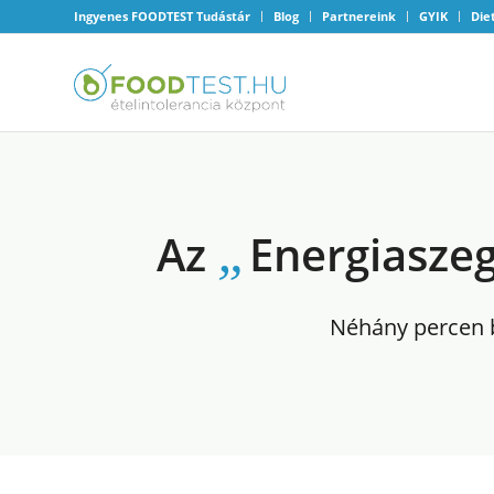
Ingyenes FOODTEST Tudástár
Blog
Partnereink
GYIK
Die
„
Az
Energiasze
Néhány percen b