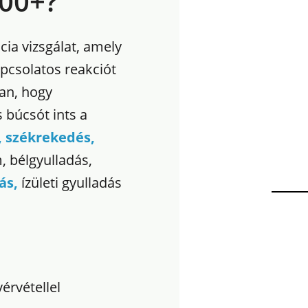
00+?
ia vizsgálat, amely
pcsolatos reakciót
an, hogy
 búcsót ints a
 székrekedés,
m, bélgyulladás,
ás,
ízületi gyulladás
érvétellel