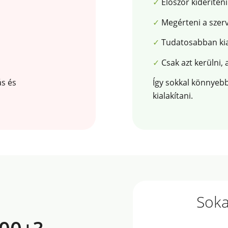
✓
Először kideríteni
✓
Megérteni a szerv
✓
Tudatosabban kial
✓
Csak azt kerülni,
ás és
Így sokkal könnyebb
kialakítani.
Soka