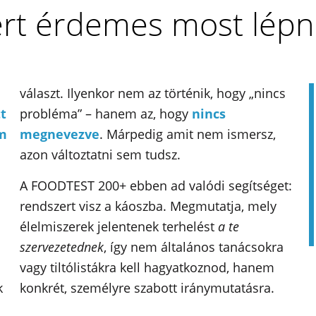
rt érdemes most lép
választ. Ilyenkor nem az történik, hogy „nincs
t
probléma” – hanem az, hogy
nincs
em
megnevezve
. Márpedig amit nem ismersz,
azon változtatni sem tudsz.
A FOODTEST 200+ ebben ad valódi segítséget:
rendszert visz a káoszba. Megmutatja, mely
élelmiszerek jelentenek terhelést
a te
szervezetednek
, így nem általános tanácsokra
vagy tiltólistákra kell hagyatkoznod, hanem
k
konkrét, személyre szabott iránymutatásra.