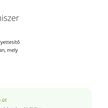
iszer
yettesítő
an, mely
 út