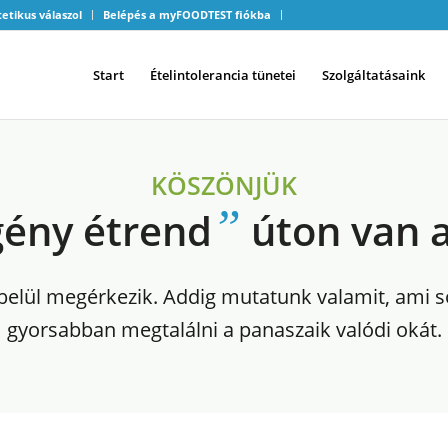
tetikus válaszol
Belépés a myFOODTEST fiókba
Start
Ételintolerancia tünetei
Szolgáltatásaink
KÖSZÖNJÜK
”
gény étrend
úton van a
elül megérkezik. Addig mutatunk valamit, ami s
gyorsabban megtalálni a panaszaik valódi okát.