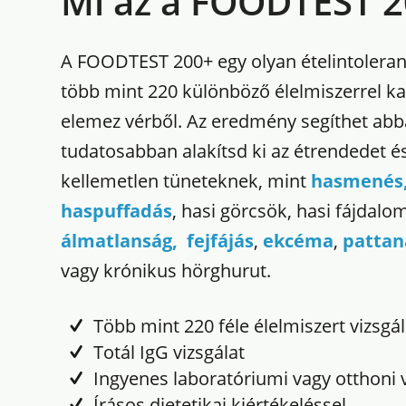
Mi az a FOODTEST 2
A FOODTEST 200+ egy olyan ételintoleranc
több mint 220 különböző élelmiszerrel ka
elemez vérből. Az eredmény segíthet abb
tudatosabban alakítsd ki az étrendedet és
kellemetlen tüneteknek, mint
hasmenés,
haspuffadás
, hasi görcsök, hasi fájdalo
álmatlanság,
fejfájás
,
ekcéma
,
pattan
vagy krónikus hörghurut.
Több mint 220 féle élelmiszert vizsgál
Totál IgG vizsgálat
Ingyenes laboratóriumi vagy otthoni v
Írásos dietetikai kiértékeléssel