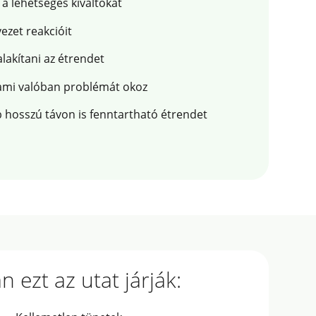
 a lehetséges kiváltókat
ezet reakcióit
akítani az étrendet
 ami valóban problémát okoz
 hosszú távon is fenntartható étrendet
n ezt az utat járják: