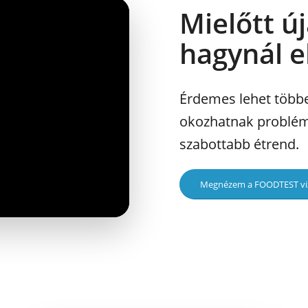
Mielőtt ú
hagynál e
Érdemes lehet többe
okozhatnak problémá
szabottabb étrend.
Megnézem a FOODTEST viz