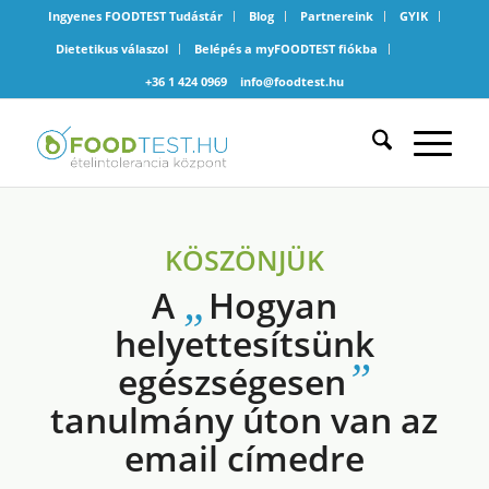
Ingyenes FOODTEST Tudástár
Blog
Partnereink
GYIK
Dietetikus válaszol
Belépés a myFOODTEST fiókba
+36 1 424 0969
info@foodtest.hu
KÖSZÖNJÜK
„
A
Hogyan
helyettesítsünk
”
egészségesen
tanulmány úton van az
email címedre