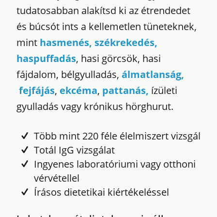
tudatosabban alakítsd ki az étrendedet
és búcsót ints a kellemetlen tüneteknek,
mint
hasmenés, székrekedés,
haspuffadás
, hasi görcsök, hasi
fájdalom, bélgyulladás,
álmatlanság,
fejfájás
,
ekcéma
,
pattanás,
ízületi
gyulladás vagy krónikus hörghurut.
Több mint 220 féle élelmiszert vizsgál
Totál IgG vizsgálat
Ingyenes laboratóriumi vagy otthoni
vérvétellel
Írásos dietetikai kiértékeléssel