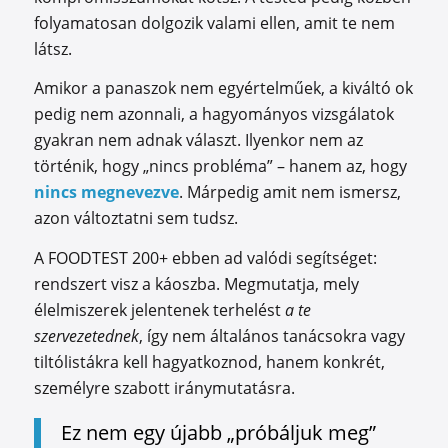
folyamatosan dolgozik valami ellen, amit te nem
látsz.
Amikor a panaszok nem egyértelműek, a kiváltó ok
pedig nem azonnali, a hagyományos vizsgálatok
gyakran nem adnak választ. Ilyenkor nem az
történik, hogy „nincs probléma” – hanem az, hogy
nincs megnevezve
. Márpedig amit nem ismersz,
azon változtatni sem tudsz.
A FOODTEST 200+ ebben ad valódi segítséget:
rendszert visz a káoszba. Megmutatja, mely
élelmiszerek jelentenek terhelést
a te
szervezetednek
, így nem általános tanácsokra vagy
tiltólistákra kell hagyatkoznod, hanem konkrét,
személyre szabott iránymutatásra.
Ez nem egy újabb „próbáljuk meg”