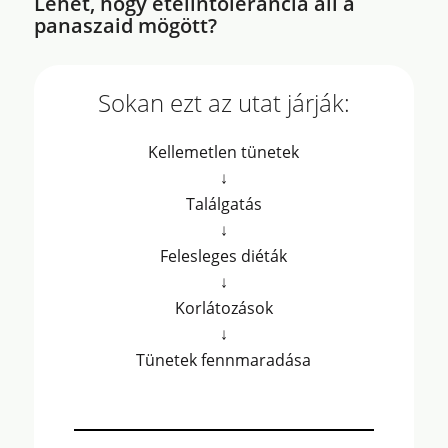
Lehet, hogy ételintolerancia áll a
panaszaid mögött?
Sokan ezt az utat járják:
Kellemetlen tünetek
↓
Találgatás
↓
Felesleges diéták
↓
Korlátozások
↓
Tünetek fennmaradása