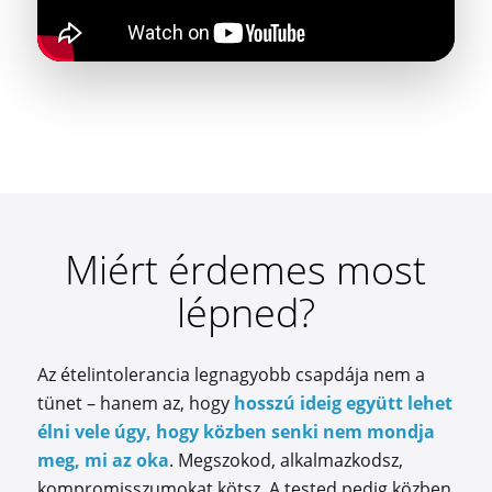
Miért érdemes most
lépned?
Az ételintolerancia legnagyobb csapdája nem a
tünet – hanem az, hogy
hosszú ideig együtt lehet
élni vele úgy, hogy közben senki nem mondja
meg, mi az oka
. Megszokod, alkalmazkodsz,
kompromisszumokat kötsz. A tested pedig közben