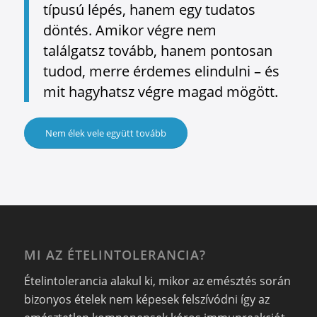
típusú lépés, hanem egy tudatos
döntés. Amikor végre nem
találgatsz tovább, hanem pontosan
tudod, merre érdemes elindulni – és
mit hagyhatsz végre magad mögött.
Nem élek vele együtt tovább
MI AZ ÉTELINTOLERANCIA?
Ételintolerancia alakul ki, mikor az emésztés során
bizonyos ételek nem képesek felszívódni így az