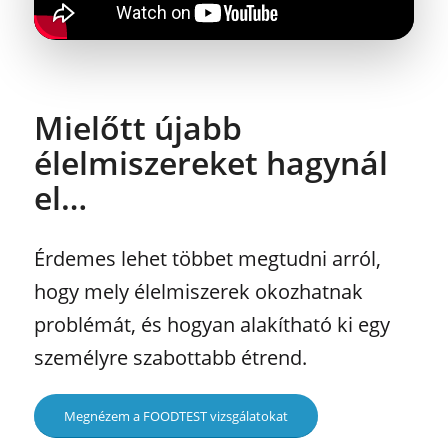
Mielőtt újabb
élelmiszereket hagynál
el…
Érdemes lehet többet megtudni arról,
hogy mely élelmiszerek okozhatnak
problémát, és hogyan alakítható ki egy
személyre szabottabb étrend.
Megnézem a FOODTEST vizsgálatokat