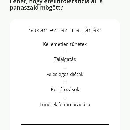
Lehet, hogy ételintolerancia áll a
panaszaid mögött?
Sokan ezt az utat járják:
Kellemetlen tünetek
↓
Találgatás
↓
Felesleges diéták
↓
Korlátozások
↓
Tünetek fennmaradása