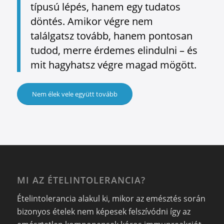
típusú lépés, hanem egy tudatos
döntés. Amikor végre nem
találgatsz tovább, hanem pontosan
tudod, merre érdemes elindulni – és
mit hagyhatsz végre magad mögött.
Nem élek vele együtt tovább
MI AZ ÉTELINTOLERANCIA?
Ételintolerancia alakul ki, mikor az emésztés során
bizonyos ételek nem képesek felszívódni így az