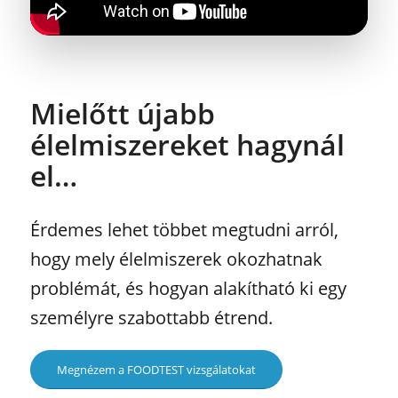
Mielőtt újabb
élelmiszereket hagynál
el…
Érdemes lehet többet megtudni arról,
hogy mely élelmiszerek okozhatnak
problémát, és hogyan alakítható ki egy
személyre szabottabb étrend.
Megnézem a FOODTEST vizsgálatokat