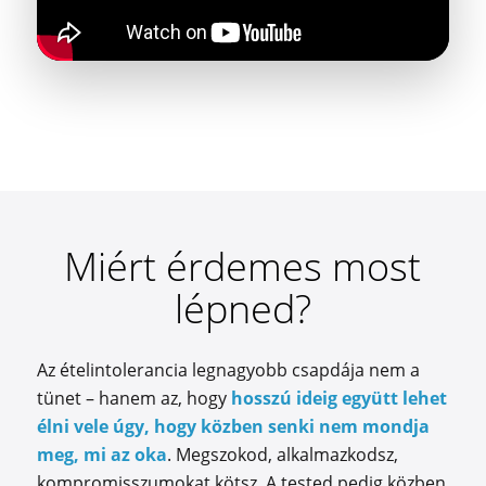
Miért érdemes most
lépned?
Az ételintolerancia legnagyobb csapdája nem a
tünet – hanem az, hogy
hosszú ideig együtt lehet
élni vele úgy, hogy közben senki nem mondja
meg, mi az oka
. Megszokod, alkalmazkodsz,
kompromisszumokat kötsz. A tested pedig közben