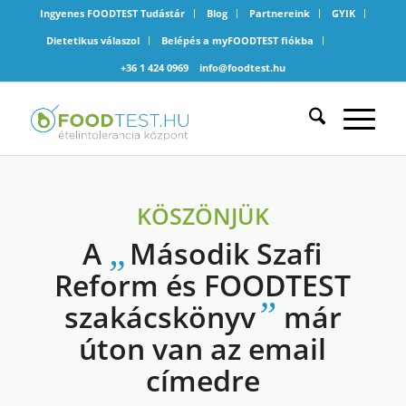
Ingyenes FOODTEST Tudástár
Blog
Partnereink
GYIK
Dietetikus válaszol
Belépés a myFOODTEST fiókba
+36 1 424 0969
info@foodtest.hu
KÖSZÖNJÜK
„
A
Második Szafi
Reform és FOODTEST
”
szakácskönyv
már
úton van az email
címedre