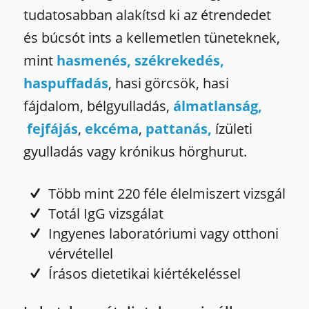
tudatosabban alakítsd ki az étrendedet
és búcsót ints a kellemetlen tüneteknek,
mint
hasmenés, székrekedés,
haspuffadás
, hasi görcsök, hasi
fájdalom, bélgyulladás,
álmatlanság,
fejfájás
,
ekcéma
,
pattanás,
ízületi
gyulladás vagy krónikus hörghurut.
Több mint 220 féle élelmiszert vizsgál
Totál IgG vizsgálat
Ingyenes laboratóriumi vagy otthoni
vérvétellel
Írásos dietetikai kiértékeléssel