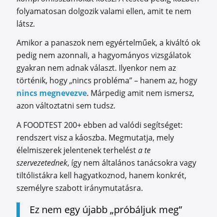
folyamatosan dolgozik valami ellen, amit te nem
látsz.
Amikor a panaszok nem egyértelműek, a kiváltó ok
pedig nem azonnali, a hagyományos vizsgálatok
gyakran nem adnak választ. Ilyenkor nem az
történik, hogy „nincs probléma” – hanem az, hogy
nincs megnevezve
. Márpedig amit nem ismersz,
azon változtatni sem tudsz.
A FOODTEST 200+ ebben ad valódi segítséget:
rendszert visz a káoszba. Megmutatja, mely
élelmiszerek jelentenek terhelést
a te
szervezetednek
, így nem általános tanácsokra vagy
tiltólistákra kell hagyatkoznod, hanem konkrét,
személyre szabott iránymutatásra.
Ez nem egy újabb „próbáljuk meg”