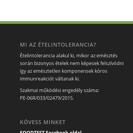
MI AZ ÉTELINTOLERANCIA?
Ételintolerancia alakul ki, mikor az emésztés
során bizonyos ételek nem képesek felszívódni
így az emésztetlen komponensek kóros
immunreakciót váltanak ki.
Szakmai működési engedély száma:
PE-06R/033/02479/2015.
KÖVESS MINKET
FOODTEST Facebook-oldal