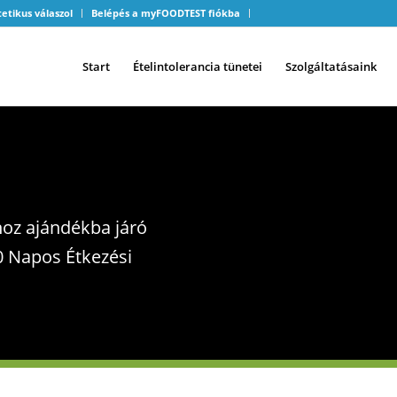
tetikus válaszol
Belépés a myFOODTEST fiókba
Start
Ételintolerancia tünetei
Szolgáltatásaink
hoz ajándékba járó
0 Napos Étkezési