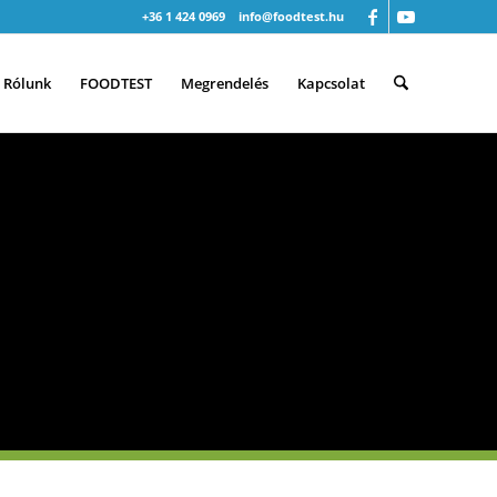
+36 1 424 0969
info@foodtest.hu
Rólunk
FOODTEST
Megrendelés
Kapcsolat