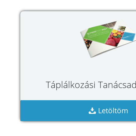
Táplálkozási Tanácsad
Letöltöm