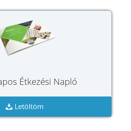
pos Étkezési Napló
Letöltöm