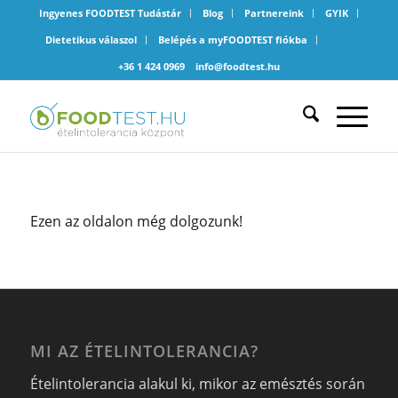
Ingyenes FOODTEST Tudástár
Blog
Partnereink
GYIK
Dietetikus válaszol
Belépés a myFOODTEST fiókba
+36 1 424 0969
info@foodtest.hu
Ezen az oldalon még dolgozunk!
MI AZ ÉTELINTOLERANCIA?
Ételintolerancia alakul ki, mikor az emésztés során