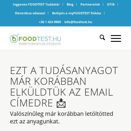
Ingyenes FOODTEST Tudástár
Blog
Partnereink
GYIK
Dietetikus válaszol
Belépés a myFOODTEST fiókba
+36 1 424 0969
info@foodtest.hu
EZT A TUDÁSANYAGOT
MÁR KORÁBBAN
ELKÜLDTÜK AZ EMAIL
CÍMEDRE 📩
Valószínűleg már korábban letöltötted
ezt az anyagunkat.