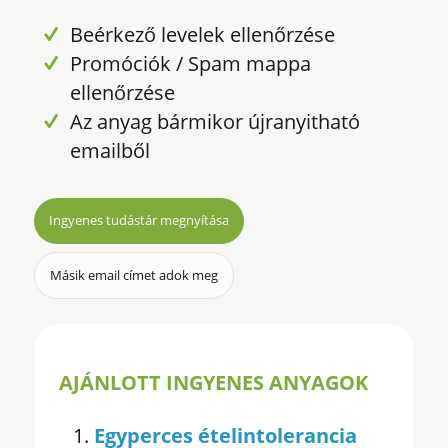
Beérkező levelek ellenőrzése
Promóciók / Spam mappa
ellenőrzése
Az anyag bármikor újranyitható
emailből
Ingyenes tudástár megnyítása
Másik email címet adok meg
AJÁNLOTT INGYENES ANYAGOK
Egyperces ételintolerancia