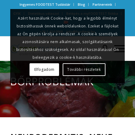
Ingyenes FOODTEST Tudástár
Blog
Partnereink
GYIK
Dietetikus válaszol
Belépés a myFOODTEST fiókba
Azért használunk Cookie-kat, hogy a legjobb élményt
biztosíthassuk önnek weboldalunkon. Ezeket a fájlokat
+36 1 424 0969
info@foodtest.hu
az Ön gépén tárolja a rendszer. A cookie-k személyek
azonosítására nem alkalmasak, szolgáltatásaink
biztosításához szükségesek. Az oldal használatával Ön
beleegyezik a cookie-k használatába.
Elfogadom
További részletek
BŐRPROBLÉMÁK