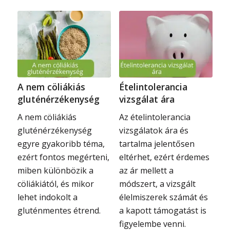
A nem cöliákiás
Ételintolerancia
gluténérzékenység
vizsgálat ára
A nem cöliákiás
Az ételintolerancia
gluténérzékenység
vizsgálatok ára és
egyre gyakoribb téma,
tartalma jelentősen
ezért fontos megérteni,
eltérhet, ezért érdemes
miben különbözik a
az ár mellett a
cöliákiától, és mikor
módszert, a vizsgált
lehet indokolt a
élelmiszerek számát és
gluténmentes étrend.
a kapott támogatást is
figyelembe venni.