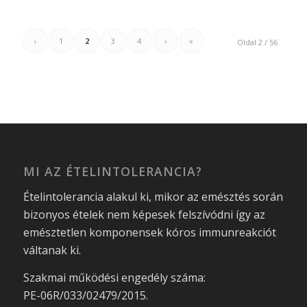
‹
1
2
3
4
›
»
Oldal 2 / 56
MI AZ ÉTELINTOLERANCIA?
Ételintolerancia alakul ki, mikor az emésztés során
bizonyos ételek nem képesek felszívódni így az
emésztetlen komponensek kóros immunreakciót
váltanak ki.
Szakmai működési engedély száma:
PE-06R/033/02479/2015.