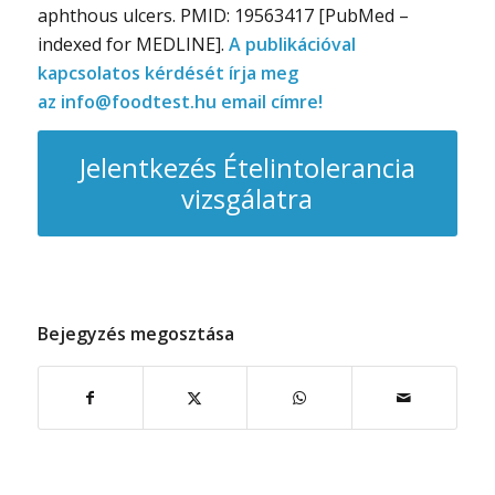
aphthous ulcers. PMID: 19563417 [PubMed –
indexed for MEDLINE].
A publikációval
kapcsolatos kérdését írja meg
az
info@foodtest.hu
email címre!
Jelentkezés Ételintolerancia
vizsgálatra
Bejegyzés megosztása