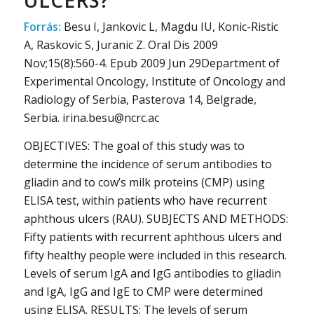
ULCERS?
Forrás:
Besu I, Jankovic L, Magdu IU, Konic-Ristic
A, Raskovic S, Juranic Z. Oral Dis 2009
Nov;15(8):560-4. Epub 2009 Jun 29Department of
Experimental Oncology, Institute of Oncology and
Radiology of Serbia, Pasterova 14, Belgrade,
Serbia. irina.besu@ncrc.ac
OBJECTIVES: The goal of this study was to
determine the incidence of serum antibodies to
gliadin and to cow’s milk proteins (CMP) using
ELISA test, within patients who have recurrent
aphthous ulcers (RAU). SUBJECTS AND METHODS:
Fifty patients with recurrent aphthous ulcers and
fifty healthy people were included in this research.
Levels of serum IgA and IgG antibodies to gliadin
and IgA, IgG and IgE to CMP were determined
using ELISA. RESULTS: The levels of serum