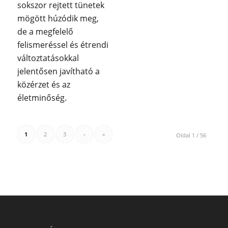
sokszor rejtett tünetek
mögött húzódik meg,
de a megfelelő
felismeréssel és étrendi
változtatásokkal
jelentősen javítható a
közérzet és az
életminőség.
1
2
3
›
»
Oldal 1 / 56