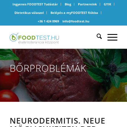
Ingyenes FOODTEST Tudástár
Blog
Partnereink
GYIK
Dietetikus válaszol
Belépés a myFOODTEST fiókba
+36 1 424 0969
info@foodtest.hu
BŐRPROBLÉMÁK
NEURODERMITIS. NEUE