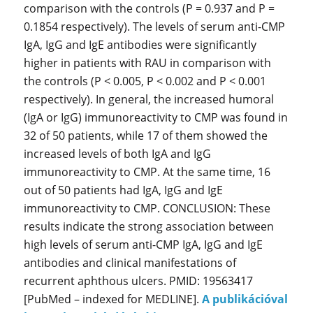
comparison with the controls (P = 0.937 and P =
0.1854 respectively). The levels of serum anti-CMP
IgA, IgG and IgE antibodies were significantly
higher in patients with RAU in comparison with
the controls (P < 0.005, P < 0.002 and P < 0.001
respectively). In general, the increased humoral
(IgA or IgG) immunoreactivity to CMP was found in
32 of 50 patients, while 17 of them showed the
increased levels of both IgA and IgG
immunoreactivity to CMP. At the same time, 16
out of 50 patients had IgA, IgG and IgE
immunoreactivity to CMP. CONCLUSION: These
results indicate the strong association between
high levels of serum anti-CMP IgA, IgG and IgE
antibodies and clinical manifestations of
recurrent aphthous ulcers. PMID: 19563417
[PubMed – indexed for MEDLINE].
A publikációval