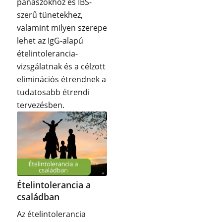
panaszokhoz és IBS-
szerű tünetekhez,
valamint milyen szerepe
lehet az IgG-alapú
ételintolerancia-
vizsgálatnak és a célzott
eliminációs étrendnek a
tudatosabb étrendi
tervezésben.
Ételintolerancia a
családban
Az ételintolerancia