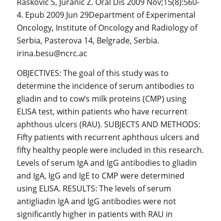
Raskovic S, Juranic Z. Oral Dis 2009 Nov;15(8):560-
4. Epub 2009 Jun 29Department of Experimental
Oncology, Institute of Oncology and Radiology of
Serbia, Pasterova 14, Belgrade, Serbia.
irina.besu@ncrc.ac
OBJECTIVES: The goal of this study was to
determine the incidence of serum antibodies to
gliadin and to cow’s milk proteins (CMP) using
ELISA test, within patients who have recurrent
aphthous ulcers (RAU). SUBJECTS AND METHODS:
Fifty patients with recurrent aphthous ulcers and
fifty healthy people were included in this research.
Levels of serum IgA and IgG antibodies to gliadin
and IgA, IgG and IgE to CMP were determined
using ELISA. RESULTS: The levels of serum
antigliadin IgA and IgG antibodies were not
significantly higher in patients with RAU in