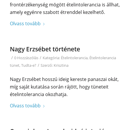
frontérzékenység mögött ételintolerancia is állhat,
amely egyénre szabott étrenddel kezelhető.
Olvass tovább
Nagy Erzsébet története
/
/
0 Hozzászólás
Kategória:
Ételintolerancia
,
Ételintolerancia
/
tünet
,
Tudta-e?
Szerző:
Krisztina
Nagy Erzsébet hosszú ideig kereste panaszai okát,
míg saját kutatása során rájött, hogy tüneteit
ételintolerancia okozhatja.
Olvass tovább