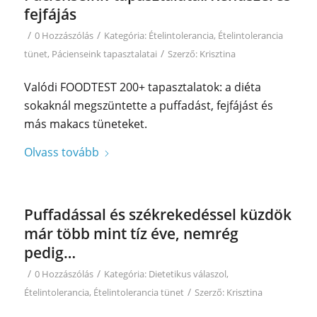
fejfájás
/
/
0 Hozzászólás
Kategória:
Ételintolerancia
,
Ételintolerancia
/
tünet
,
Pácienseink tapasztalatai
Szerző:
Krisztina
Valódi FOODTEST 200+ tapasztalatok: a diéta
sokaknál megszüntette a puffadást, fejfájást és
más makacs tüneteket.
Olvass tovább
Puffadással és székrekedéssel küzdök
már több mint tíz éve, nemrég
pedig…
/
/
0 Hozzászólás
Kategória:
Dietetikus válaszol
,
/
Ételintolerancia
,
Ételintolerancia tünet
Szerző:
Krisztina