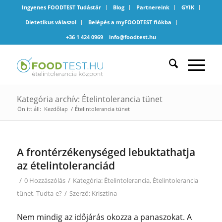
Ingyenes FOODTEST Tudástár
Blog
Partnereink
GYIK
Dietetikus válaszol
Belépés a myFOODTEST fiókba
+36 1 424 0969
info@foodtest.hu
Kategória archív: Ételintolerancia tünet
Ön itt áll:
Kezdőlap
/
Ételintolerancia tünet
A frontérzékenységed lebuktathatja
az ételintoleranciád
/
/
0 Hozzászólás
Kategória:
Ételintolerancia
,
Ételintolerancia
/
tünet
,
Tudta-e?
Szerző:
Krisztina
Nem mindig az időjárás okozza a panaszokat. A