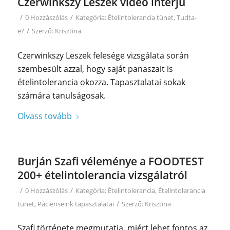
Czerwinkszy Leszek videó interjú
/
/
0 Hozzászólás
Kategória:
Ételintolerancia tünet
,
Tudta-
/
e?
Szerző:
Krisztina
Czerwinkszy Leszek felesége vizsgálata során
szembesült azzal, hogy saját panaszait is
ételintolerancia okozza. Tapasztalatai sokak
számára tanulságosak.
Olvass tovább
Burján Szafi véleménye a FOODTEST
200+ ételintolerancia vizsgálatról
/
/
0 Hozzászólás
Kategória:
Ételintolerancia
,
Ételintolerancia
/
tünet
,
Pácienseink tapasztalatai
Szerző:
Krisztina
Szafi története megmutatja, miért lehet fontos az