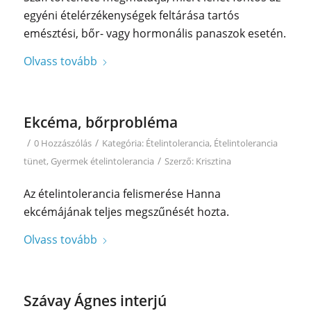
egyéni ételérzékenységek feltárása tartós
emésztési, bőr- vagy hormonális panaszok esetén.
Olvass tovább
Ekcéma, bőrprobléma
/
/
0 Hozzászólás
Kategória:
Ételintolerancia
,
Ételintolerancia
/
tünet
,
Gyermek ételintolerancia
Szerző:
Krisztina
Az ételintolerancia felismerése Hanna
ekcémájának teljes megszűnését hozta.
Olvass tovább
Szávay Ágnes interjú