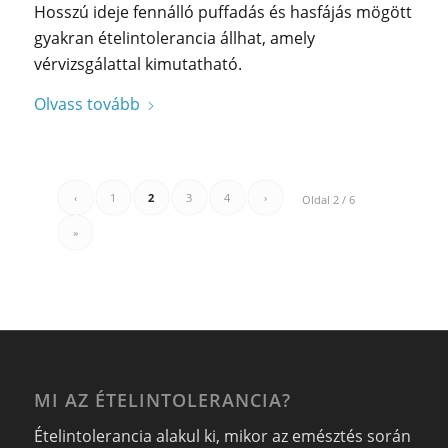
Hosszú ideje fennálló puffadás és hasfájás mögött
gyakran ételintolerancia állhat, amely
vérvizsgálattal kimutatható.
Olvass tovább
‹
1
2
3
4
›
Oldal 2 / 6
»
MI AZ ÉTELINTOLERANCIA?
Ételintolerancia alakul ki, mikor az emésztés során