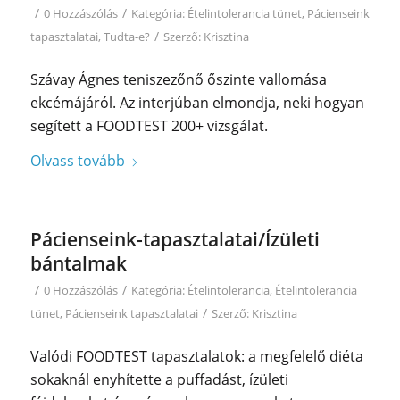
/
/
0 Hozzászólás
Kategória:
Ételintolerancia tünet
,
Pácienseink
/
tapasztalatai
,
Tudta-e?
Szerző:
Krisztina
Szávay Ágnes teniszezőnő őszinte vallomása
ekcémájáról. Az interjúban elmondja, neki hogyan
segített a FOODTEST 200+ vizsgálat.
Olvass tovább
Pácienseink-tapasztalatai/Ízületi
bántalmak
/
/
0 Hozzászólás
Kategória:
Ételintolerancia
,
Ételintolerancia
/
tünet
,
Pácienseink tapasztalatai
Szerző:
Krisztina
Valódi FOODTEST tapasztalatok: a megfelelő diéta
sokaknál enyhítette a puffadást, ízületi