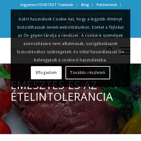
Ingyenes FOODTEST Tudástár
Blog
Partnereink
GYIK
Dietetikus válaszol
Belépés a myFOODTEST fiókba
Azért használunk Cookie-kat, hogy a legjobb élményt
biztosíthassuk önnek weboldalunkon. Ezeket a fájlokat
+36 1 424 0969
info@foodtest.hu
az Ön gépén tárolja a rendszer. A cookie-k személyek
azonosítására nem alkalmasak, szolgáltatásaink
biztosításához szükségesek. Az oldal használatával Ön
beleegyezik a cookie-k használatába.
Elfogadom
További részletek
EMÉSZTÉS ÉS AZ
ÉTELINTOLERANCIA