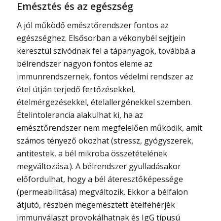
Emésztés és az egészség
A jól működő emésztőrendszer fontos az
egészséghez. Elsősorban a vékonybél sejtjein
keresztül szívódnak fel a tápanyagok, továbbá a
bélrendszer nagyon fontos eleme az
immunrendszernek, fontos védelmi rendszer az
étel útján terjedő fertőzésekkel,
ételmérgezésekkel, ételallergénekkel szemben.
Ételintolerancia alakulhat ki, ha az
emésztőrendszer nem megfelelően működik, amit
számos tényező okozhat (stressz, gyógyszerek,
antitestek, a bél mikroba összetételének
megváltozása.). A bélrendszer gyulladásakor
előfordulhat, hogy a bél áteresztőképessége
(permeabilitása) megváltozik. Ekkor a bélfalon
átjutó, részben megemésztett ételfehérjék
immunválaszt provokálhatnak és IgG típusú