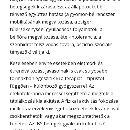
betegségek kizárása. Ezt az állapotot több
tényező együttes hatása (a gyomor-bélrendszer
mobilitásának megváltozása, a zsigeri
túlérzékenység, gyulladásos folyamatok, a
bélflóra megváltozása, étel-intolerancia, a
szénhidrát felszívódás zavara, pszicho-szociális
tényezők) váltja ki.
Kezelésében enyhe esetekben életmód- és
étrendváltozást javasolnak, s csak súlyosabb
formákban egészítik ki a terápiát – típustól
függően – különböző gyógyszerrel. Az
ételintolerancia méréssel segíthető a megfelelő
táplálkozás kialakítása. A fizikai aktivitás fokozása
mellett az érzékenységet okozó ételek kizárásával
csökkenthetők, vagy akár megszüntethetők a
tünetek. Az IBS betegek gyakran különböző