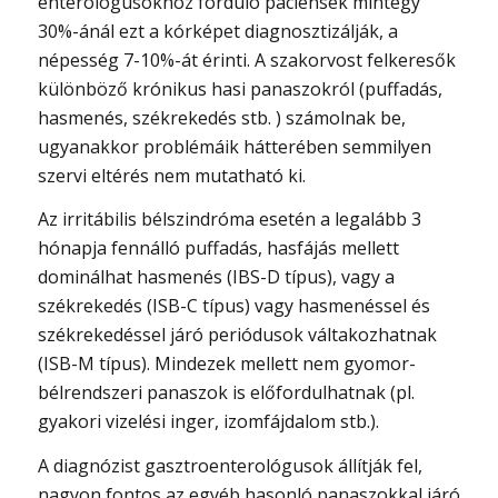
enterológusokhoz forduló páciensek mintegy
30%-ánál ezt a kórképet diagnosztizálják, a
népesség 7-10%-át érinti. A szakorvost felkeresők
különböző krónikus hasi panaszokról (puffadás,
hasmenés, székrekedés stb. ) számolnak be,
ugyanakkor problémáik hátterében semmilyen
szervi eltérés nem mutatható ki.
Az irritábilis bélszindróma esetén a legalább 3
hónapja fennálló puffadás, hasfájás mellett
dominálhat hasmenés (IBS-D típus), vagy a
székrekedés (ISB-C típus) vagy hasmenéssel és
székrekedéssel járó periódusok váltakozhatnak
(ISB-M típus). Mindezek mellett nem gyomor-
bélrendszeri panaszok is előfordulhatnak (pl.
gyakori vizelési inger, izomfájdalom stb.).
A diagnózist gasztroenterológusok állítják fel,
nagyon fontos az egyéb hasonló panaszokkal járó