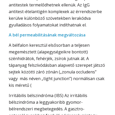
antitestek termelődhetnek ellenük. Az IgG
antitest-ételantigén komplexek az érrendszerbe
kerülve különböző szövetekben lerakódva
gyulladásos folyamatokat indíthatnak el.
A bél permeabilitásának megváltozása
A bélfalon keresztül elsősorban a teljesen
megemésztett (alapegységeikre bontott)
szénhidrátok, fehérjék, zsírok jutnak át. A
tápanyag felszívódásban alapvető szerepet játszó
sejtek közötti záró zónán („zonula occludens”
vagy más néven „tight junction”) normálisan csak
kis méretű (
Irritábilis bélszindróma (IBS) Az irritábilis
bélszindróma a leggyakoribb gyomor-
bélrendszeri megbetegedés. A gasztro-