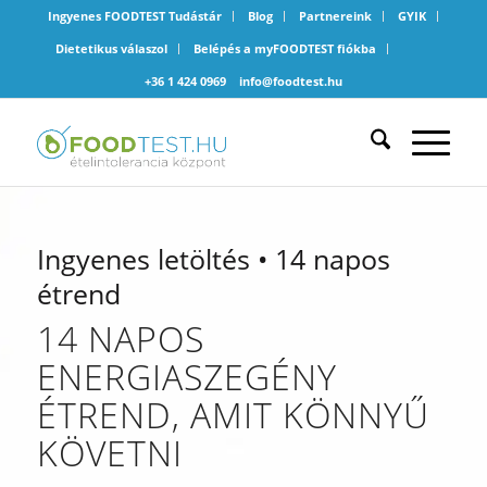
Ingyenes FOODTEST Tudástár
Blog
Partnereink
GYIK
Dietetikus válaszol
Belépés a myFOODTEST fiókba
+36 1 424 0969
info@foodtest.hu
Ingyenes letöltés • 14 napos
étrend
14 NAPOS
ENERGIASZEGÉNY
ÉTREND, AMIT KÖNNYŰ
KÖVETNI