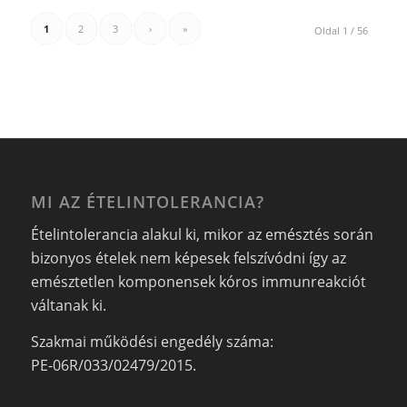
1
2
3
›
»
Oldal 1 / 56
MI AZ ÉTELINTOLERANCIA?
Ételintolerancia alakul ki, mikor az emésztés során
bizonyos ételek nem képesek felszívódni így az
emésztetlen komponensek kóros immunreakciót
váltanak ki.
Szakmai működési engedély száma:
PE-06R/033/02479/2015.