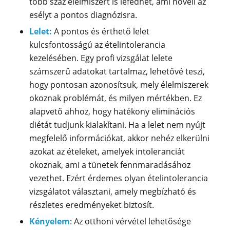
több száz élelmiszert is lefedhet, ami növeli az
esélyt a pontos diagnózisra.
Lelet:
A pontos és érthető lelet
kulcsfontosságú az ételintolerancia
kezelésében. Egy profi vizsgálat lelete
számszerű adatokat tartalmaz, lehetővé teszi,
hogy pontosan azonosítsuk, mely élelmiszerek
okoznak problémát, és milyen mértékben. Ez
alapvető ahhoz, hogy hatékony eliminációs
diétát tudjunk kialakítani. Ha a lelet nem nyújt
megfelelő információkat, akkor nehéz elkerülni
azokat az ételeket, amelyek intoleranciát
okoznak, ami a tünetek fennmaradásához
vezethet. Ezért érdemes olyan ételintolerancia
vizsgálatot választani, amely megbízható és
részletes eredményeket biztosít.
Kényelem
: Az otthoni vérvétel lehetősége