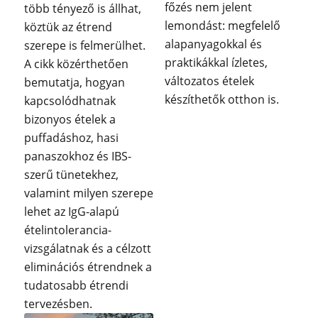
főzés nem jelent
több tényező is állhat,
lemondást: megfelelő
köztük az étrend
alapanyagokkal és
szerepe is felmerülhet.
praktikákkal ízletes,
A cikk közérthetően
változatos ételek
bemutatja, hogyan
készíthetők otthon is.
kapcsolódhatnak
bizonyos ételek a
puffadáshoz, hasi
panaszokhoz és IBS-
szerű tünetekhez,
valamint milyen szerepe
lehet az IgG-alapú
ételintolerancia-
vizsgálatnak és a célzott
eliminációs étrendnek a
tudatosabb étrendi
tervezésben.