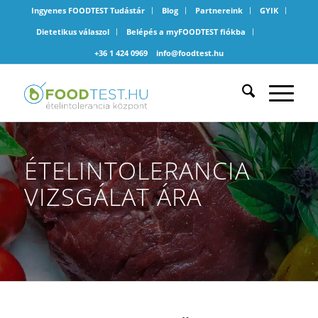
Ingyenes FOODTEST Tudástár
Blog
Partnereink
GYIK
Dietetikus válaszol
Belépés a myFOODTEST fiókba
+36 1 424 0969
info@foodtest.hu
ÉTELINTOLERANCIA
VIZSGÁLAT ÁRA