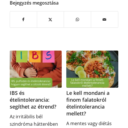
Bejegyzés megosztása
IBS és
Le kell mondani a
ételintolerancia:
finom falatokról
segíthet az étrend?
ételintolerancia
mellett?
Az irritábilis bél
A mentes vagy diétás
szindróma hátterében