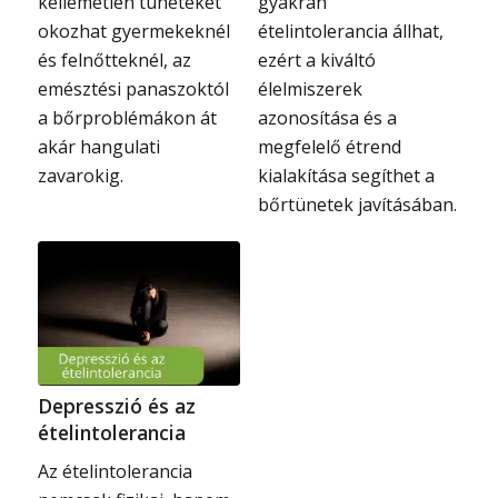
kellemetlen tüneteket
gyakran
okozhat gyermekeknél
ételintolerancia állhat,
és felnőtteknél, az
ezért a kiváltó
emésztési panaszoktól
élelmiszerek
a bőrproblémákon át
azonosítása és a
akár hangulati
megfelelő étrend
zavarokig.
kialakítása segíthet a
bőrtünetek javításában.
Depresszió és az
ételintolerancia
Az ételintolerancia