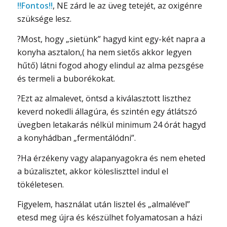
‼️
Fontos
‼️
, NE zárd le az üveg tetejét, az oxigénre
szüksége lesz.
?
Most, hogy „sietünk” hagyd kint egy-két napra a
konyha asztalon,( ha nem sietős akkor legyen
hűtő) látni fogod ahogy elindul az alma pezsgése
és termeli a buborékokat.
?
Ezt az almalevet, öntsd a kiválasztott liszthez
keverd nokedli állagúra, és szintén egy átlátszó
üvegben letakarás nélkül minimum 24 órát hagyd
a konyhádban „fermentálódni”.
?
Ha érzékeny vagy alapanyagokra és nem eheted
a búzalisztet, akkor kölesliszttel indul el
tökéletesen.
Figyelem, használat után lisztel és „almalével”
etesd meg újra és készülhet folyamatosan a házi