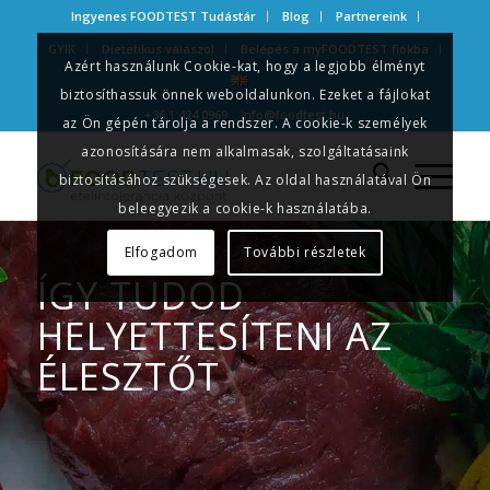
Ingyenes FOODTEST Tudástár
Blog
Partnereink
GYIK
Dietetikus válaszol
Belépés a myFOODTEST fiókba
Azért használunk Cookie-kat, hogy a legjobb élményt
biztosíthassuk önnek weboldalunkon. Ezeket a fájlokat
+36 1 424 0969
info@foodtest.hu
az Ön gépén tárolja a rendszer. A cookie-k személyek
azonosítására nem alkalmasak, szolgáltatásaink
biztosításához szükségesek. Az oldal használatával Ön
beleegyezik a cookie-k használatába.
Elfogadom
További részletek
ÍGY TUDOD
HELYETTESÍTENI AZ
ÉLESZTŐT