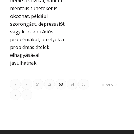
nemcsak fizikai, hanem
mentális tüneteket is
okozhat, például
szorongást, depressziót
vagy koncentrációs
problémákat, amelyek a
problémás ételek
elhagyásával
javulhatnak.
«
‹
51
52
53
54
55
Oldal 53 / 56
›
»