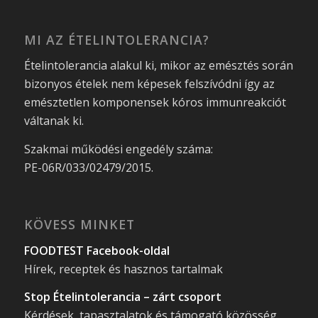
MI AZ ÉTELINTOLERANCIA?
Ételintolerancia alakul ki, mikor az emésztés során
bizonyos ételek nem képesek felszívódni így az
emésztetlen komponensek kóros immunreakciót
váltanak ki.
Szakmai működési engedély száma:
PE-06R/033/02479/2015.
KÖVESS MINKET
FOODTEST Facebook-oldal
Hírek, receptek és hasznos tartalmak
Stop Ételintolerancia – zárt csoport
Kérdések, tapasztalatok és támogató közösség