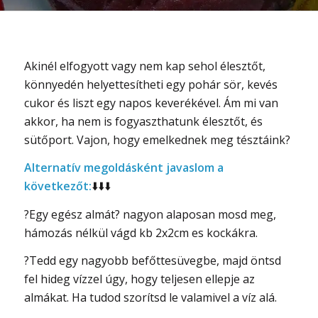
Akinél elfogyott vagy nem kap sehol élesztőt,
könnyedén helyettesítheti egy pohár sör, kevés
cukor és liszt egy napos keverékével. Ám mi van
akkor, ha nem is fogyaszthatunk élesztőt, és
sütőport. Vajon, hogy emelkednek meg tésztáink?
Alternatív megoldásként javaslom a
következőt:
⬇️
⬇️
⬇️
?
Egy egész almát
?
nagyon alaposan mosd meg,
hámozás nélkül vágd kb 2x2cm es kockákra.
?
Tedd egy nagyobb befőttesüvegbe, majd öntsd
fel hideg vízzel úgy, hogy teljesen ellepje az
almákat. Ha tudod szorítsd le valamivel a víz alá.