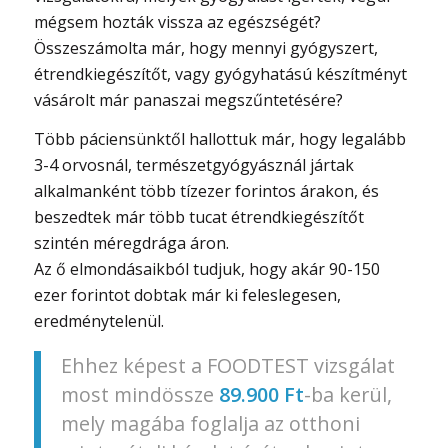
mégsem hozták vissza az egészségét?
Összeszámolta már, hogy mennyi gyógyszert,
étrendkiegészítőt, vagy gyógyhatású készítményt
vásárolt már panaszai megszűntetésére?
Több páciensünktől hallottuk már, hogy legalább
3-4 orvosnál, természetgyógyásznál jártak
alkalmanként több tízezer forintos árakon, és
beszedtek már több tucat étrendkiegészítőt
szintén méregdrága áron.
Az ő elmondásaikból tudjuk, hogy akár 90-150
ezer forintot dobtak már ki feleslegesen,
eredménytelenül.
Ehhez képest a FOODTEST vizsgálat
most mindössze
89.900 Ft
-ba kerül,
mely magába foglalja az otthoni