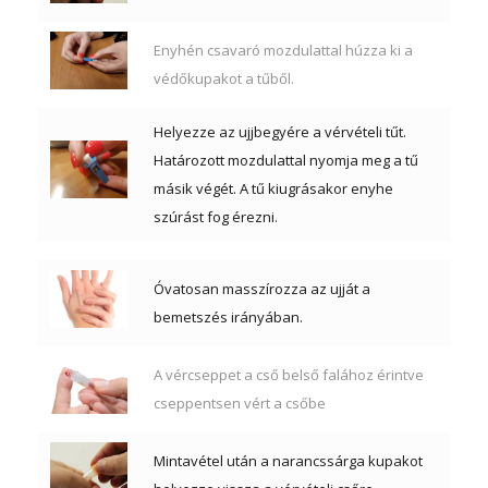
Enyhén csavaró mozdulattal húzza ki a
védőkupakot a tűből.
Helyezze az ujjbegyére a vérvételi tűt.
Határozott mozdulattal nyomja meg a tű
másik végét. A tű kiugrásakor enyhe
szúrást fog érezni.
Óvatosan masszírozza az ujját a
bemetszés irányában.
A vércseppet a cső belső falához érintve
cseppentsen vért a csőbe
Mintavétel után a narancssárga kupakot