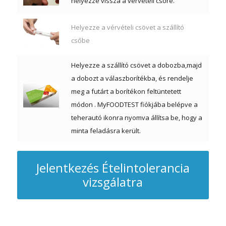
helyezze vissza a vérvételi csőre.
Helyezze a vérvételi csövet a szállító
csőbe
Helyezze a szállító csövet a dobozba,majd
a dobozt a válaszborítékba, és rendelje
meg a futárt a borítékon feltüntetett
módon . MyFOODTEST fiókjába belépve a
teherautó ikonra nyomva állítsa be, hogy a
minta feladásra került.
Jelentkezés Ételintolerancia
vizsgálatra