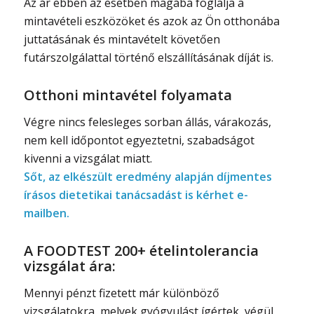
Az ár ebben az esetben magába foglalja a
mintavételi eszközöket és azok az Ön otthonába
juttatásának és mintavételt követően
futárszolgálattal történő elszállításának díját is.
Otthoni mintavétel folyamata
Végre nincs felesleges sorban állás, várakozás,
nem kell időpontot egyeztetni, szabadságot
kivenni a vizsgálat miatt.
Sőt, az elkészült eredmény alapján díjmentes
írásos dietetikai tanácsadást is kérhet e-
mailben.
A FOODTEST 200+ ételintolerancia
vizsgálat ára:
Mennyi pénzt fizetett már különböző
vizsgálatokra, melyek gyógyulást ígértek, végül