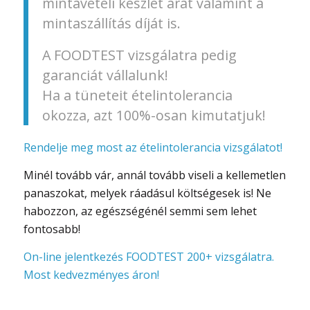
mintavételi készlet árát valamint a
mintaszállítás díját is.
A FOODTEST vizsgálatra pedig
garanciát vállalunk!
Ha a tüneteit ételintolerancia
okozza, azt 100%-osan kimutatjuk!
Rendelje meg most az ételintolerancia vizsgálatot!
Minél tovább vár, annál tovább viseli a kellemetlen
panaszokat, melyek ráadásul költségesek is! Ne
habozzon, az egészségénél semmi sem lehet
fontosabb!
On-line jelentkezés FOODTEST 200+ vizsgálatra.
Most kedvezményes áron!