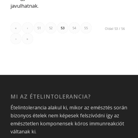
javulhatnak.
«
‹
51
52
53
54
55
Oldal 53 / 56
›
»
MI AZ ÉTELINTOLERANCIA?
Ételintolerancia alakul ki, mikor az emésztés során
bizonyos ételek nem képesek felszívódni így az
emésztetlen komponensek kóros immunreakciót
váltanak ki.