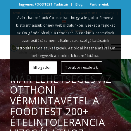
Ingyenes FOODTEST Tudástár
Blog
Partnereink
GYIK
Dietetikus válaszol
Belépés a myFOODTEST fiókba
Azért használunk Cookie-kat, hogy a legjobb élményt
biztosíthassuk önnek weboldalunkon. Ezeket a fájlokat
+36 1 424 0969
info@foodtest.hu
az Ön gépén tárolja a rendszer. A cookie-k személyek
azonosítására nem alkalmasak, szolgáltatásaink
biztosításához szükségesek. Az oldal használatával Ön
beleegyezik a cookie-k használatába.
Elfogadom
További részletek
MÁR LEHETSÉGES AZ
OTTHONI
VÉRMINTAVÉTEL A
FOODTEST 200+
ÉTELINTOLERANCIA