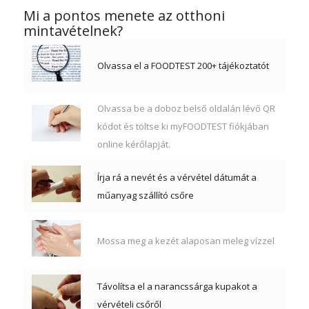
Mi a pontos menete az otthoni
mintavételnek?
Olvassa el a FOODTEST 200+ tájékoztatót
Olvassa be a doboz belső oldalán lévő QR
kódot és töltse ki myFOODTEST fiókjában
online kérőlapját.
Írja rá a nevét és a vérvétel dátumát a
műanyag szállító csőre
Mossa meg a kezét alaposan meleg vízzel
Távolítsa el a narancssárga kupakot a
vérvételi csőről