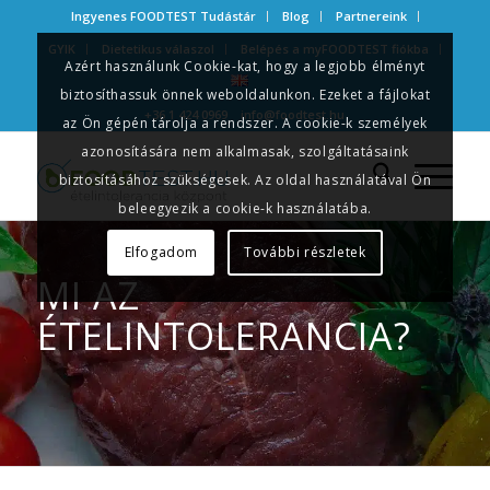
Ingyenes FOODTEST Tudástár
Blog
Partnereink
GYIK
Dietetikus válaszol
Belépés a myFOODTEST fiókba
Azért használunk Cookie-kat, hogy a legjobb élményt
biztosíthassuk önnek weboldalunkon. Ezeket a fájlokat
+36 1 424 0969
info@foodtest.hu
az Ön gépén tárolja a rendszer. A cookie-k személyek
azonosítására nem alkalmasak, szolgáltatásaink
biztosításához szükségesek. Az oldal használatával Ön
beleegyezik a cookie-k használatába.
Elfogadom
További részletek
MI AZ
ÉTELINTOLERANCIA?