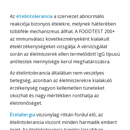
Az
ételintolerancia
a szervezet abnormális
reakciója bizonyos ételekre, melynek hátterében
többféle mechanizmus állhat. A FOODTEST 200+
az immunválasz következményeként kialakult
ételérzékenységeket vizsgálja. A vérvizsgálat
során az élelmiszerek ellen termelődött IgG típusú
antitestek mennyisége kerül meghatározásra.
Az ételintolerancia általában nem veszélyes
betegség, azonban az élelmiszerekre kialakuló
érzékenység nagyon kellemetlen tüneteket
okozhat és nagy mértékben ronthatja az
életminőséget.
Ételallergia
viszonylag ritkán fordul elő, az
ételintolerancia viszont minden harmadik embert
érint. Az ételintolerancia tünetei lassabban