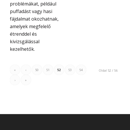
problémákat, például
puffadást vagy hasi
fájdalmat okozhatnak,
amelyek megfelelő
étrenddel és
kivizsgálással
kezelhetők.
«
‹
50
51
52
53
54
Oldal 52 / 56
›
»