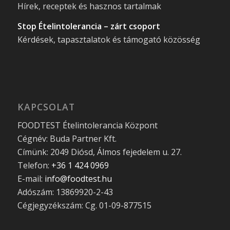
Hírek, receptek és hasznos tartalmak
Stop Ételintolerancia – zárt csoport
Kérdések, tapasztalatok és támogató közösség
KAPCSOLAT
FOODTEST Ételintolerancia Központ
Cégnév: Buda Partner Kft.
Címünk: 2049 Diósd, Álmos fejedelem u. 27.
Telefon:
+36 1 424 0969
E-mail:
info@foodtest.hu
Adószám: 13869920-2-43
Cégjegyzékszám: Cg. 01-09-877515