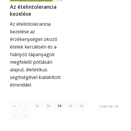
Az ételintolerancia
kezelése
Az ételintolerancia
kezelése az
érzékenységet okozó
ételek kerülésén és a
hiányzó tápanyagok
megfelelő pótlásán
alapul, dietetikus
segítségével kialakított
étrenddel.
«
‹
52
53
54
55
56
Oldal 54 / 56
›
»