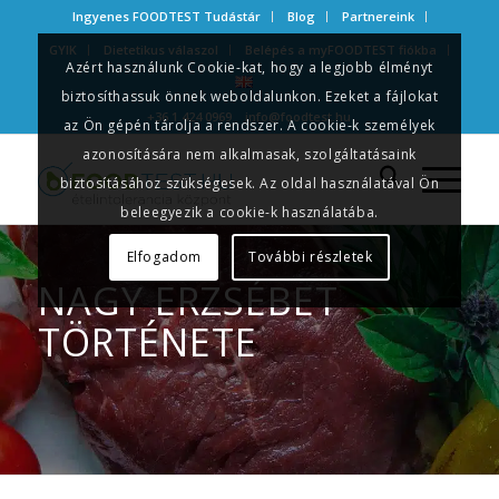
Ingyenes FOODTEST Tudástár
Blog
Partnereink
GYIK
Dietetikus válaszol
Belépés a myFOODTEST fiókba
Azért használunk Cookie-kat, hogy a legjobb élményt
biztosíthassuk önnek weboldalunkon. Ezeket a fájlokat
+36 1 424 0969
info@foodtest.hu
az Ön gépén tárolja a rendszer. A cookie-k személyek
azonosítására nem alkalmasak, szolgáltatásaink
biztosításához szükségesek. Az oldal használatával Ön
beleegyezik a cookie-k használatába.
Elfogadom
További részletek
NAGY ERZSÉBET
TÖRTÉNETE