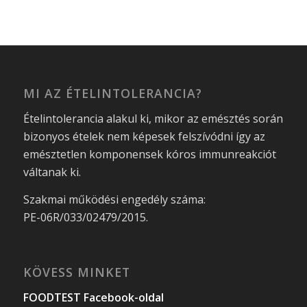
MI AZ ÉTELINTOLERANCIA?
Ételintolerancia alakul ki, mikor az emésztés során
bizonyos ételek nem képesek felszívódni így az
emésztetlen komponensek kóros immunreakciót
váltanak ki.
Szakmai működési engedély száma:
PE-06R/033/02479/2015.
KÖVESS MINKET
FOODTEST Facebook-oldal