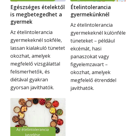
Egészséges ételektől
Ételintolerancia
is megbetegedhet a
gyermekünknél
gyermek
Az ételintolerancia
Az ételintolerancia
gyermekeknél különféle
gyermekeknél sokféle,
tüneteket – például
lassan kialakuló tünetet
ekcémát, hasi
okozhat, amelyek
panaszokat vagy
megfelelő vizsgálattal
figyelemzavart –
felismerhetők, és
okozhat, amelyek
diétával gyakran
megfelelő étrenddel
gyorsan javíthatók.
javíthatók.