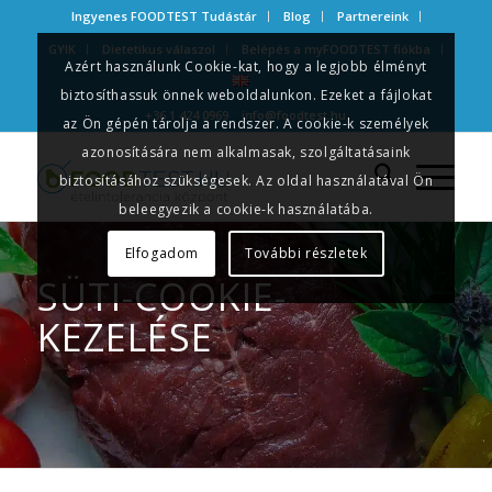
Ingyenes FOODTEST Tudástár
Blog
Partnereink
GYIK
Dietetikus válaszol
Belépés a myFOODTEST fiókba
Azért használunk Cookie-kat, hogy a legjobb élményt
biztosíthassuk önnek weboldalunkon. Ezeket a fájlokat
+36 1 424 0969
info@foodtest.hu
az Ön gépén tárolja a rendszer. A cookie-k személyek
azonosítására nem alkalmasak, szolgáltatásaink
biztosításához szükségesek. Az oldal használatával Ön
beleegyezik a cookie-k használatába.
Elfogadom
További részletek
SÜTI-COOKIE-
KEZELÉSE