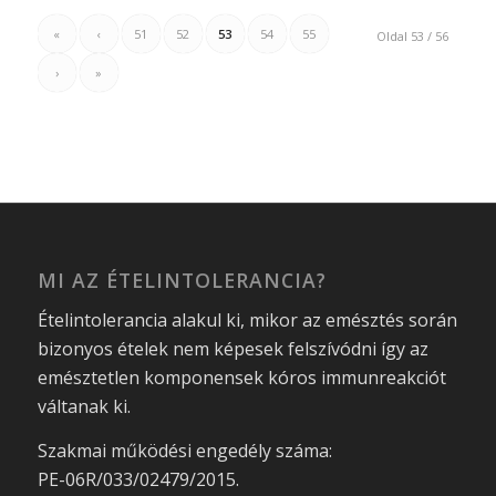
«
‹
51
52
53
54
55
Oldal 53 / 56
›
»
MI AZ ÉTELINTOLERANCIA?
Ételintolerancia alakul ki, mikor az emésztés során
bizonyos ételek nem képesek felszívódni így az
emésztetlen komponensek kóros immunreakciót
váltanak ki.
Szakmai működési engedély száma:
PE-06R/033/02479/2015.