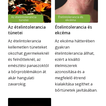
Az ételintolerancia
Ételintolerancia és
tünetei
ekcéma
Az ételintolerancia
Az ekcéma hátterében
kellemetlen tüneteket
gyakran
okozhat gyermekeknél
ételintolerancia állhat,
és felnőtteknél, az
ezért a kiváltó
emésztési panaszoktól
élelmiszerek
a bőrproblémákon át
azonosítása és a
akár hangulati
megfelelő étrend
zavarokig.
kialakítása segíthet a
bőrtünetek javításában.