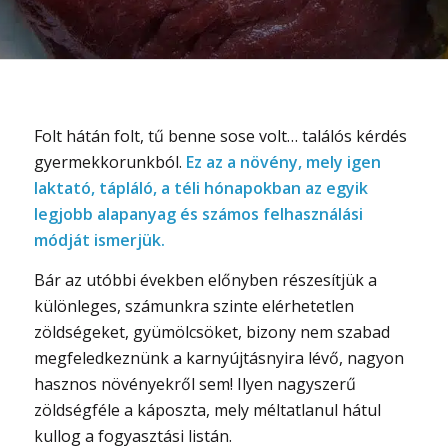
Folt hátán folt, tű benne sose volt… találós kérdés
gyermekkorunkból.
Ez az a növény, mely igen
laktató, tápláló, a téli hónapokban az egyik
legjobb alapanyag és számos felhasználási
módját ismerjük.
Bár az utóbbi években előnyben részesítjük a
különleges, számunkra szinte elérhetetlen
zöldségeket, gyümölcsöket, bizony nem szabad
megfeledkeznünk a karnyújtásnyira lévő, nagyon
hasznos növényekről sem! Ilyen nagyszerű
zöldségféle a káposzta, mely méltatlanul hátul
kullog a fogyasztási listán.