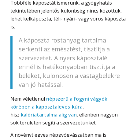
Többféle káposztát ismerünk, a gyógyhatás
tekintetében jelentős különbség nincs közöttük,
lehet kelkáposzta, téli- nyári- vagy vörös káposzta
is.
A káposzta rostanyag tartalma
serkenti az emésztést, tisztítja a
szervezetet. A nyers káposztalé
ennél is hatékonyabban tisztítja a
beleket, különösen a vastagbelekre
van jó hatással.
Nem véletlenül
népszerű a fogyni vágyók
körében a káposztaleves-kúra
,
hisz
kalóriatartalma alig van
, ellenben nagyon
sok területen segíti a szervezetünket.
A növényt egyes népgyógyászatban ma is