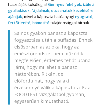
használják külsőleg is!
Gennyes fekélyek, ízületi
gyulladások, fájdalmak, duzzanatok kezelésére
ajánlják
, mivel a káposzta hatóanyagi
nyugtató,
fertőtlenítő, hámosító
tulajdonsággal bírnak.
Sajnos gyakori panasz a káposzta
fogyasztása után a puffadás. Ennek
elsősorban az az oka, hogy az
emésztőrendszer nem működik
megfelelően, érdemes tehát utána
járni, hogy mi lehet a panasz
hátterében. Ritkán, de
előfordulhat, hogy valaki
érzékennyé válik a káposztára. Ez a
FOODTEST vizsgálatból gyorsan,
egyszerűen kimutatható.