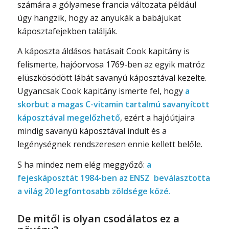
számára a gólyamese francia változata például
úgy hangzik, hogy az anyukák a babájukat
káposztafejekben találják.
A káposzta áldásos hatásait Cook kapitány is
felismerte, hajóorvosa 1769-ben az egyik matróz
elüszkösödött lábát savanyú káposztával kezelte.
Ugyancsak Cook kapitány ismerte fel, hogy
a
skorbut a magas C-vitamin tartalmú savanyított
káposztával megelőzhető
, ezért a hajóútjaira
mindig savanyú káposztával indult és a
legénységnek rendszeresen ennie kellett belőle.
S ha mindez nem elég meggyőző:
a
fejeskáposztát 1984-ben az ENSZ beválasztotta
a világ 20 legfontosabb zöldsége közé.
De mitől is olyan csodálatos ez a