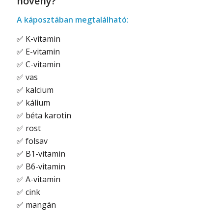
növény?
A káposztában megtalálható:
✅
K-vitamin
✅
E-vitamin
✅
C-vitamin
✅
vas
✅
kalcium
✅
kálium
✅
béta karotin
✅
rost
✅
folsav
✅
B1-vitamin
✅
B6-vitamin
✅
A-vitamin
✅
cink
✅
mangán