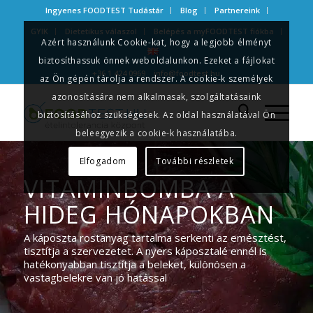
Ingyenes FOODTEST Tudástár
Blog
Partnereink
GYIK
Dietetikus válaszol
Belépés a myFOODTEST fiókba
Azért használunk Cookie-kat, hogy a legjobb élményt
biztosíthassuk önnek weboldalunkon. Ezeket a fájlokat
+36 1 424 0969
info@foodtest.hu
az Ön gépén tárolja a rendszer. A cookie-k személyek
azonosítására nem alkalmasak, szolgáltatásaink
biztosításához szükségesek. Az oldal használatával Ön
beleegyezik a cookie-k használatába.
Elfogadom
További részletek
VITAMINBOMBA A
HIDEG HÓNAPOKBAN
A káposzta rostanyag tartalma serkenti az emésztést,
tisztítja a szervezetet. A nyers káposztalé ennél is
hatékonyabban tisztítja a beleket, különösen a
vastagbelekre van jó hatással