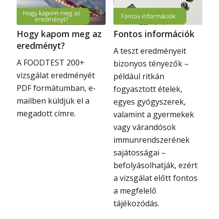
Hogy kapom meg az
Fontos információk
eredményt?
A teszt eredményeit
A FOODTEST 200+
bizonyos tényezők –
vizsgálat eredményét
például ritkán
PDF formátumban, e-
fogyasztott ételek,
mailben küldjük el a
egyes gyógyszerek,
megadott címre.
valamint a gyermekek
vagy várandósok
immunrendszerének
sajátosságai –
befolyásolhatják, ezért
a vizsgálat előtt fontos
a megfelelő
tájékozódás.