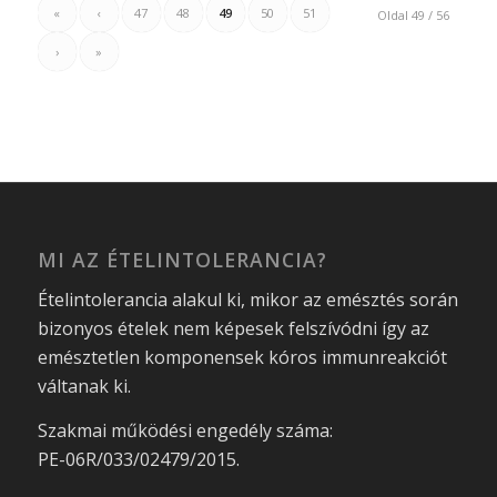
«
‹
47
48
49
50
51
Oldal 49 / 56
›
»
MI AZ ÉTELINTOLERANCIA?
Ételintolerancia alakul ki, mikor az emésztés során
bizonyos ételek nem képesek felszívódni így az
emésztetlen komponensek kóros immunreakciót
váltanak ki.
Szakmai működési engedély száma:
PE-06R/033/02479/2015.