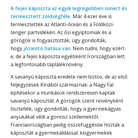
A fejes káposzta az egyik legrégebben ismert és
termesztett zöldségféle.
Már 4 ezer éve is
termesztették az Atlanti-óceán és a Földközi-
tenger partvidékén. Az ősi egyiptomiak és a
görögök is fogyasztották, úgy gondolták,
hogy
józanító hatása van
. Nem tudni, hogy ezért-
e, de a fejes káposzta egyébként Írországban lett
a legfontosabb tápláléknövény.
A savanyú káposzta eredete nem biztos, de az első
feljegyzések Kínából származnak: a Nagy Fal
építésekor a munkások rendszeresen kaptak
savanyú káposztát. A görögök szent növényként
tisztelték, úgy gondolták, hogy a gyermekágyas
anyukákat védi a gonosz szellemektől.
Franciaországban pedig összefüggésbe hozták a
káposztát a gyermekáldással: kisgyermekek