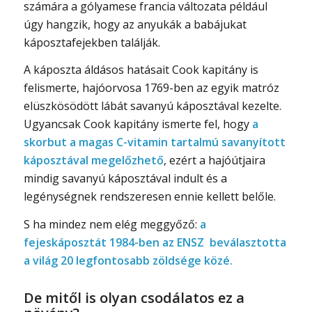
számára a gólyamese francia változata például
úgy hangzik, hogy az anyukák a babájukat
káposztafejekben találják.
A káposzta áldásos hatásait Cook kapitány is
felismerte, hajóorvosa 1769-ben az egyik matróz
elüszkösödött lábát savanyú káposztával kezelte.
Ugyancsak Cook kapitány ismerte fel, hogy
a
skorbut a magas C-vitamin tartalmú savanyított
káposztával megelőzhető
, ezért a hajóútjaira
mindig savanyú káposztával indult és a
legénységnek rendszeresen ennie kellett belőle.
S ha mindez nem elég meggyőző:
a
fejeskáposztát 1984-ben az ENSZ beválasztotta
a világ 20 legfontosabb zöldsége közé.
De mitől is olyan csodálatos ez a