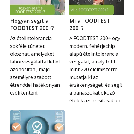
Hogyan segít a
Mi a FOODTEST
FOODTEST 200+?
200+?
Az ételintolerancia
A FOODTEST 200+ egy
sokféle tünetet
modern, fehérjechip
okozhat, amelyeket
alapú ételintolerancia
laborvizsgálattal lehet
vizsgálat, amely több
azonosítani, majd
mint 220 élelmiszerre
személyre szabott
mutatja ki az
étrenddel hatékonyan
érzékenységet, és segít
csökkenteni.
a panaszokat okozó
ételek azonosításában.