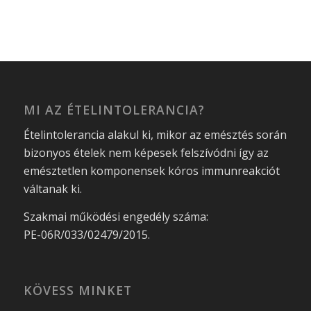
MI AZ ÉTELINTOLERANCIA?
Ételintolerancia alakul ki, mikor az emésztés során
bizonyos ételek nem képesek felszívódni így az
emésztetlen komponensek kóros immunreakciót
váltanak ki.
Szakmai működési engedély száma:
PE-06R/033/02479/2015.
KÖVESS MINKET