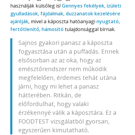
használják külsőleg is!
Gennyes fekélyek, ízületi
gyulladások, fájdalmak, duzzanatok kezelésére
ajánlják
, mivel a káposzta hatóanyagi
nyugtató,
fertőtlenítő, hámosító
tulajdonsággal bírnak.
Sajnos gyakori panasz a káposzta
fogyasztása után a puffadás. Ennek
elsősorban az az oka, hogy az
emésztőrendszer nem működik
megfelelően, érdemes tehát utána
járni, hogy mi lehet a panasz
hátterében. Ritkán, de
előfordulhat, hogy valaki
érzékennyé válik a káposztára. Ez a
FOODTEST vizsgálatból gyorsan,
egyszerűen kimutatható.