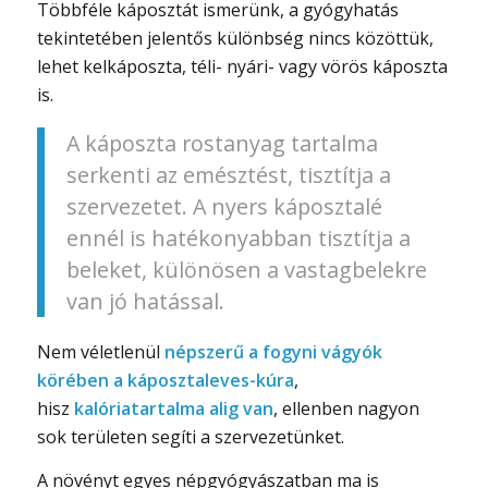
Többféle káposztát ismerünk, a gyógyhatás
tekintetében jelentős különbség nincs közöttük,
lehet kelkáposzta, téli- nyári- vagy vörös káposzta
is.
A káposzta rostanyag tartalma
serkenti az emésztést, tisztítja a
szervezetet. A nyers káposztalé
ennél is hatékonyabban tisztítja a
beleket, különösen a vastagbelekre
van jó hatással.
Nem véletlenül
népszerű a fogyni vágyók
körében a káposztaleves-kúra
,
hisz
kalóriatartalma alig van
, ellenben nagyon
sok területen segíti a szervezetünket.
A növényt egyes népgyógyászatban ma is