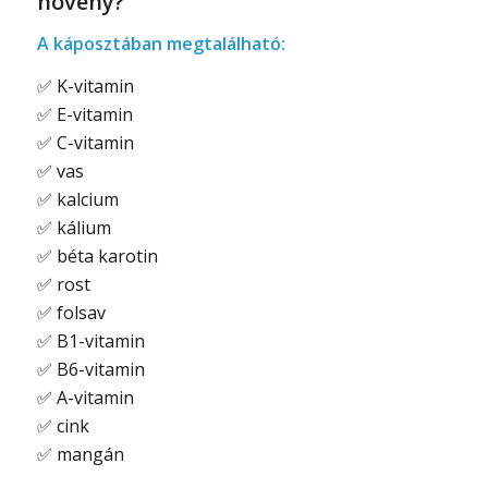
növény?
A káposztában megtalálható:
✅
K-vitamin
✅
E-vitamin
✅
C-vitamin
✅
vas
✅
kalcium
✅
kálium
✅
béta karotin
✅
rost
✅
folsav
✅
B1-vitamin
✅
B6-vitamin
✅
A-vitamin
✅
cink
✅
mangán