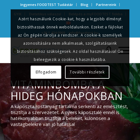
Ingyenes FOODTEST Tudástár
Blog
Partnereink
GYIK
Dietetikus válaszol
Belépés a myFOODTEST fiókba
Azért használunk Cookie-kat, hogy a legjobb élményt
biztosíthassuk önnek weboldalunkon. Ezeket a fájlokat
+36 1 424 0969
info@foodtest.hu
az Ön gépén tárolja a rendszer. A cookie-k személyek
azonosítására nem alkalmasak, szolgáltatásaink
biztosításához szükségesek. Az oldal használatával Ön
beleegyezik a cookie-k használatába.
Elfogadom
További részletek
VITAMINBOMBA A
HIDEG HÓNAPOKBAN
A káposzta rostanyag tartalma serkenti az emésztést,
tisztítja a szervezetet. A nyers káposztalé ennél is
hatékonyabban tisztítja a beleket, különösen a
vastagbelekre van jó hatással