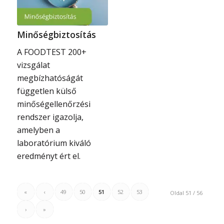
Minőségbiztosítás
A FOODTEST 200+
vizsgálat
megbízhatóságát
független külső
minőségellenőrzési
rendszer igazolja,
amelyben a
laboratórium kiváló
eredményt ért el.
«
‹
49
50
51
52
53
Oldal 51 / 56
›
»