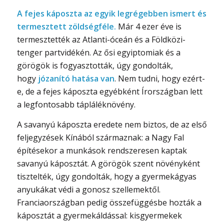
A fejes káposzta az egyik legrégebben ismert és
termesztett zöldségféle.
Már 4 ezer éve is
termesztették az Atlanti-óceán és a Földközi-
tenger partvidékén. Az ősi egyiptomiak és a
görögök is fogyasztották, úgy gondolták,
hogy
józanító hatása van
. Nem tudni, hogy ezért-
e, de a fejes káposzta egyébként Írországban lett
a legfontosabb tápláléknövény.
A savanyú káposzta eredete nem biztos, de az első
feljegyzések Kínából származnak: a Nagy Fal
építésekor a munkások rendszeresen kaptak
savanyú káposztát. A görögök szent növényként
tisztelték, úgy gondolták, hogy a gyermekágyas
anyukákat védi a gonosz szellemektől.
Franciaországban pedig összefüggésbe hozták a
káposztát a gyermekáldással: kisgyermekek