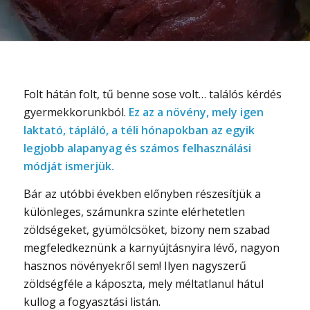
Folt hátán folt, tű benne sose volt… találós kérdés
gyermekkorunkból.
Ez az a növény, mely igen
laktató, tápláló, a téli hónapokban az egyik
legjobb alapanyag és számos felhasználási
módját ismerjük.
Bár az utóbbi években előnyben részesítjük a
különleges, számunkra szinte elérhetetlen
zöldségeket, gyümölcsöket, bizony nem szabad
megfeledkeznünk a karnyújtásnyira lévő, nagyon
hasznos növényekről sem! Ilyen nagyszerű
zöldségféle a káposzta, mely méltatlanul hátul
kullog a fogyasztási listán.