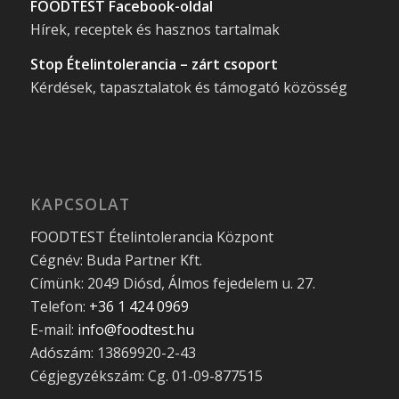
FOODTEST Facebook-oldal
Hírek, receptek és hasznos tartalmak
Stop Ételintolerancia – zárt csoport
Kérdések, tapasztalatok és támogató közösség
KAPCSOLAT
FOODTEST Ételintolerancia Központ
Cégnév: Buda Partner Kft.
Címünk: 2049 Diósd, Álmos fejedelem u. 27.
Telefon:
+36 1 424 0969
E-mail:
info@foodtest.hu
Adószám: 13869920-2-43
Cégjegyzékszám: Cg. 01-09-877515