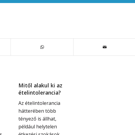
Mitől alakul ki az
ételintolerancia?
Az ételintolerancia
hátterében több
tényező is állhat,
például helytelen
s
étkezési szokások,