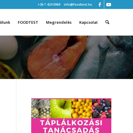
+36 1 424 0969
info@foodtest.hu
ólunk
FOODTEST
Megrendelés
Kapcsolat