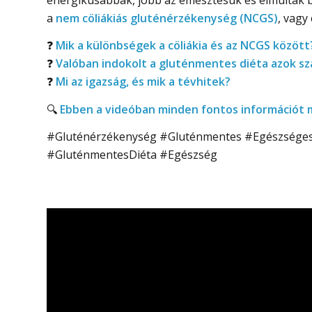
a
nem cöliákiás gluténérzékenység (NCGS)
, vagy
❓
Mik a különbségek a cöliákia és az NCGS között
❓
Valóban indokolt a gluténmentes diéta azok sz
❓
Mi az igazság, és mik a tévhitek?
🔍
Ebben a videóban minden fontos információt m
#Gluténérzékenység #Gluténmentes #EgészségesÉ
#GluténmentesDiéta #Egészség