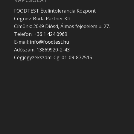
FOODTEST Ételintolerancia Központ
Cégnév: Buda Partner Kft.
Címünk: 2049 Diósd, Álmos fejedelem u. 27.
Telefon:
+36 1 424 0969
E-mail:
info@foodtest.hu
Adószám: 13869920-2-43
Cégjegyzékszám: Cg. 01-09-877515