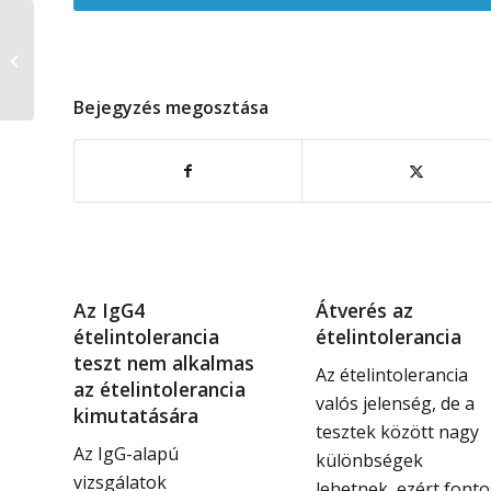
Ételintolerancia
vizsgálat ára
Bejegyzés megosztása
Az IgG4
Átverés az
ételintolerancia
ételintolerancia
teszt nem alkalmas
Az ételintolerancia
az ételintolerancia
valós jelenség, de a
kimutatására
tesztek között nagy
Az IgG-alapú
különbségek
vizsgálatok
lehetnek, ezért fonto