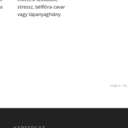
ás
stressz, bélflóra-zavar
vagy tápanyaghiány.
Oldal 3 / 56
KAPCSOLAT