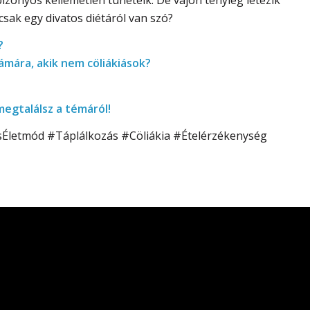
 csak egy divatos diétáról van szó?
?
ámára, akik nem cöliákiások?
egtalálsz a témáról!
letmód #Táplálkozás #Cöliákia #Ételérzékenység