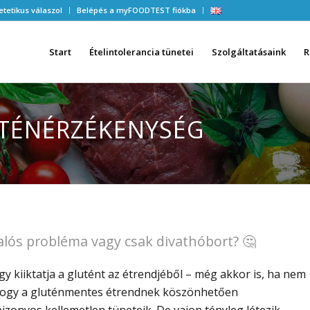
etetikus válaszol
Belépés a myFOODTEST fiókba
Start
Ételintolerancia tünetei
Szolgáltatásaink
R
UTÉNÉRZÉKENYSÉG
alós probléma vagy csak divathóbort? 🤔
 kiiktatja a glutént az étrendjéből – még akkor is, ha nem
, hogy a gluténmentes étrendnek köszönhetően
zonyos kellemetlen tüneteik. De vajon tényleg létezik