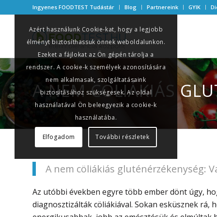
Ingyenes FOODTEST Tudástár
Blog
Partnereink
GYIK
Di
Azért használunk Cookie-kat, hogy a legjobb
élményt biztosíthassuk önnek weboldalunkon.
Ezeket a fájlokat az Ön gépén tárolja a
rendszer. A cookie-k személyek azonosítására
nem alkalmasak, szolgáltatásaink
A NEM CÖLIÁKIÁS GL
biztosításához szükségesek. Az oldal
használatával Ön beleegyezik a cookie-k
használatába.
Elfogadom
További részletek
A nem cöliákiás gluténérzékenység: V
Az utóbbi években egyre több ember dönt úgy, hogy
diagnosztizálták cöliákiával. Sokan esküsznek rá
energikusabbak, jobb az emésztésük és elmúltak bi