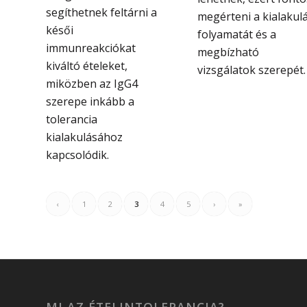
segíthetnek feltárni a
megérteni a kialakul
késői
folyamatát és a
immunreakciókat
megbízható
kiváltó ételeket,
vizsgálatok szerepét.
miközben az IgG4
szerepe inkább a
tolerancia
kialakulásához
kapcsolódik.
‹
1
2
3
4
5
›
»
MI AZ ÉTELINTOLERANCIA?