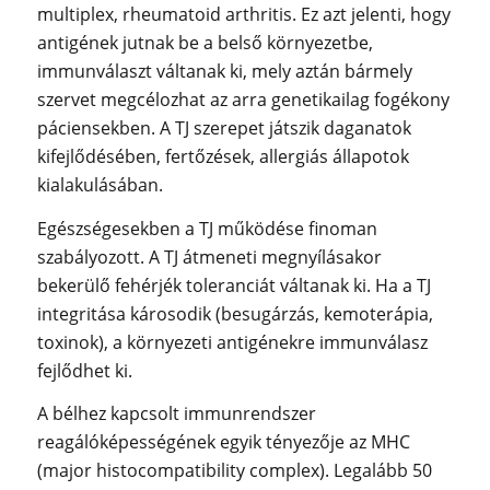
multiplex, rheumatoid arthritis. Ez azt jelenti, hogy
antigének jutnak be a belső környezetbe,
immunválaszt váltanak ki, mely aztán bármely
szervet megcélozhat az arra genetikailag fogékony
páciensekben. A TJ szerepet játszik daganatok
kifejlődésében, fertőzések, allergiás állapotok
kialakulásában.
Egészségesekben a TJ működése finoman
szabályozott. A TJ átmeneti megnyílásakor
bekerülő fehérjék toleranciát váltanak ki. Ha a TJ
integritása károsodik (besugárzás, kemoterápia,
toxinok), a környezeti antigénekre immunválasz
fejlődhet ki.
A bélhez kapcsolt immunrendszer
reagálóképességének egyik tényezője az MHC
(major histocompatibility complex). Legalább 50