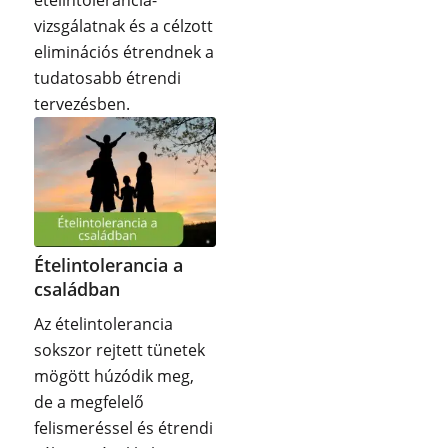
ételintolerancia-
vizsgálatnak és a célzott
eliminációs étrendnek a
tudatosabb étrendi
tervezésben.
Ételintolerancia a
családban
Az ételintolerancia
sokszor rejtett tünetek
mögött húzódik meg,
de a megfelelő
felismeréssel és étrendi