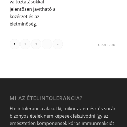
változtatásokkal
jelentősen javítható a
közérzet és az
életminőség.
1
2
3
›
»
Oldal 1 / 56
MI AZ ÉTELINTOLERANCIA?
Ételintolerancia alakul ki, mikor az emésztés során
bizonyos ételek nem képesek felszívódni így az
emésztetlen komponensek kóros immunreakciót