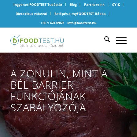
Ingyenes FOODTEST Tudástár
Blog
Partnereink
GYIK
Dietetikus válaszol
Belépés a myFOODTEST fiókba
+36 1 424 0969
info@foodtest.hu
A ZONULIN, MINT A
BÉL BARRIER
FUNKCIÓJÁNAK
SZABÁLYOZÓJA