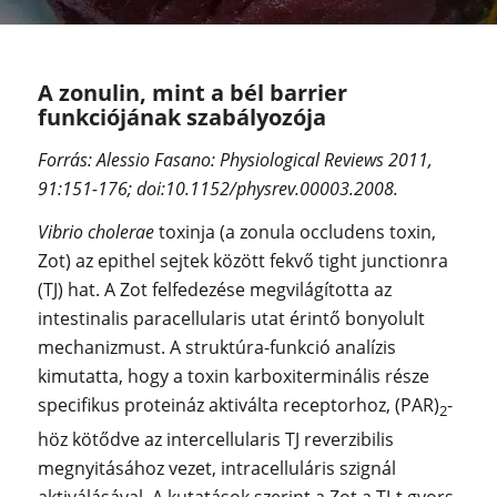
A zonulin, mint a bél barrier
funkciójának szabályozója
Forrás:
Alessio Fasano: Physiological Reviews 2011,
91:151-176;
doi:10.1152/physrev.00003.2008.
Vibrio cholerae
toxinja (a zonula occludens toxin,
Zot) az epithel sejtek között fekvő tight junctionra
(TJ) hat. A Zot felfedezése megvilágította az
intestinalis paracellularis utat érintő bonyolult
mechanizmust. A struktúra-funkció analízis
kimutatta, hogy a toxin karboxiterminális része
specifikus proteináz aktiválta receptorhoz, (PAR)
-
2
höz kötődve az intercellularis TJ reverzibilis
megnyitásához vezet, intracelluláris szignál