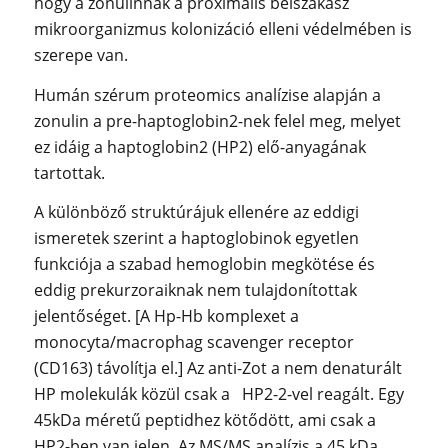
hogy a zonulinnak a proximális bélszakasz
mikroorganizmus kolonizáció elleni védelmében is
szerepe van.
Humán szérum proteomics analízise alapján a
zonulin a pre-haptoglobin2-nek felel meg, melyet
ez idáig a haptoglobin2 (HP2) elő-anyagának
tartottak.
A különböző struktúrájuk ellenére az eddigi
ismeretek szerint a haptoglobinok egyetlen
funkciója a szabad hemoglobin megkötése és
eddig prekurzoraiknak nem tulajdonítottak
jelentőséget. [A Hp-Hb komplexet a
monocyta/macrophag scavenger receptor
(CD163) távolítja el.] Az anti-Zot a nem denaturált
HP molekulák közül csak a HP2-2-vel reagált. Egy
45kDa méretű peptidhez kötődött, ami csak a
HP2-ben van jelen. Az MS/MS analízis a 45 kDa