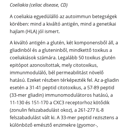
Coeliakia (
celiac disease,
CD)
A coeliakia egyedülálló az autoimmun betegségek
körében: mind a kiváltó antigén, mind a genetikai
hajlam (HLA) jól ismert.
A kiváltó antigén a glutén, két komponensből áll, a
gliadinból és a gluteninből, mindkettő toxikus a
coeliakiások számára. Legalább 50 toxikus glutén
epitópot azonosítottak, mely citotoxikus,
immunmoduláló, bél permeabilitást növelő
hatású. Ezeket részben térképezték fel. Az a-gliadin
esetén a 31-41 peptid citotoxikus, a 57-89 peptid
(33-mer gliadin) immunomodulátoros hatású, a
11-130 és 151-170 a CXC3 receptorhoz kötődik
(zonulin felszabadulást okoz), a 261-277 IL-8
felszabadulást vált ki. A 33-mer peptid rezisztens a
különböző emésztő enzimekre (gyomor-,