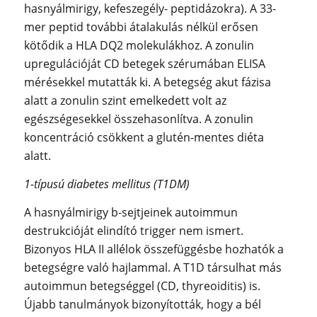
hasnyálmirigy, kefeszegély- peptidázokra). A 33-
mer peptid további átalakulás nélkül erősen
kötődik a HLA DQ2 molekulákhoz. A zonulin
upregulációját CD betegek szérumában ELISA
mérésekkel mutatták ki. A betegség akut fázisa
alatt a zonulin szint emelkedett volt az
egészségesekkel összehasonlítva. A zonulin
koncentráció csökkent a glutén-mentes diéta
alatt.
1-típusú diabetes mellitus (T1DM)
A hasnyálmirigy b-sejtjeinek autoimmun
destrukcióját elindító trigger nem ismert.
Bizonyos HLA II allélok összefüggésbe hozhatók a
betegségre való hajlammal. A T1D társulhat más
autoimmun betegséggel (CD, thyreoiditis) is.
Újabb tanulmányok bizonyították, hogy a bél