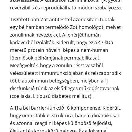
aktiválásával. A kutatások szerint a Zot a TJ-t gyors,
reverzibilis és reprodukálható módon szabályozza.
Tisztított anti-Zot antitesttel azonosítani tudtak
egy bélhámban termelődő Zot homológot, melyet
zonulinnak neveztek el. A fehérjét humán
kadaverből izolálták. Kiderült, hogy ez a 47 kDa
méretű protein növelni képes a nem-humán
főemlősök bélhámjának permeabilitását.
Megfigyelték, hogy a zonulin részt vesz bél
veleszületett immunfunkciójában és felszaporodik
több autoimmun betegségben, melyben a TJ
diszfunkció tűnik az elsődleges működészavarnak
(coeliakia, I. típusú diabetes mellitus).
A TJ a bél barrier-funkció fő komponense. Kiderült,
hogy nem statikus struktúra, hanem dinamikusan
és azonnal reagálni képes különböző fejlődési,
élettani és kóros körülményre. Ez a folyamat