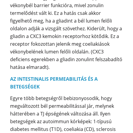
vékonybél barrier funkcióra, mivel zonulin
termelődést vált ki. Ez a hatás csak akkor
figyelhető meg, ha a gliadint a bél lumen felőli
oldalon adják a vizsgált szövethez. Kiderült, hogy a
gliadin a CXC3 kemokin receptorhoz kötődik. Ez a
receptor fokozottan jelenik meg coeliakiások
vékonybelének lumen felőli oldalán. (CXC3
deficiens egerekben a gliadin zonulint felszabadító
hatása elmaradt).
AZ INTESTINALIS PERMEABILITÁS ÉS A
BETEGSÉGEK
Egyre több betegségről bebizonyosodik, hogy
megváltozott bél permeabilitással jár, melynek
hátterében a TJ épségének változása áll. Ilyen
betegségek az autoimmun kórképek: 1-típusú
diabetes mellitus (T1D), coeliakia (CD), sclerosis