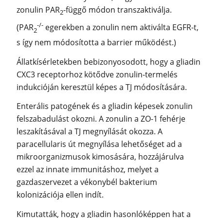
zonulin PAR
-függő módon transzaktiválja.
2
-/-
(PAR
egerekben a zonulin nem aktiválta EGFR-t,
2
s így nem módosította a barrier működést.)
Állatkísérletekben bebizonyosodott, hogy a gliadin
CXC3 receptorhoz kötődve zonulin-termelés
indukcióján keresztül képes a TJ módosítására.
Enterális patogének és a gliadin képesek zonulin
felszabadulást okozni. A zonulin a ZO-1 fehérje
leszakításával a TJ megnyílását okozza. A
paracellularis út megnyílása lehetőséget ad a
mikroorganizmusok kimosására, hozzájárulva
ezzel az innate immunitáshoz, melyet a
gazdaszervezet a vékonybél bakterium
kolonizációja ellen indít.
Kimutatták, hogy a gliadin hasonlóképpen hat a