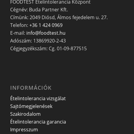
FOODTEST Ételintolerancia Központ
Cégnév: Buda Partner Kft.
Címünk: 2049 Diósd, Álmos fejedelem u. 27.
Telefon:
+36 1 424 0969
E-mail:
info@foodtest.hu
Adószám: 13869920-2-43
Cégjegyzékszám: Cg. 01-09-877515
INFORMÁCIÓK
Ételintolerancia vizsgálat
Sajtómegjelenések
Szakirodalom
Ételintolerancia garancia
Impresszum