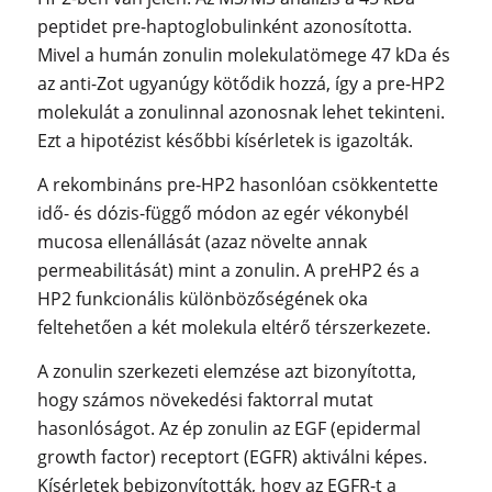
peptidet pre-haptoglobulinként azonosította.
Mivel a humán zonulin molekulatömege 47 kDa és
az anti-Zot ugyanúgy kötődik hozzá, így a pre-HP2
molekulát a zonulinnal azonosnak lehet tekinteni.
Ezt a hipotézist későbbi kísérletek is igazolták.
A rekombináns pre-HP2 hasonlóan csökkentette
idő- és dózis-függő módon az egér vékonybél
mucosa ellenállását (azaz növelte annak
permeabilitását) mint a zonulin. A preHP2 és a
HP2 funkcionális különbözőségének oka
feltehetően a két molekula eltérő térszerkezete.
A zonulin szerkezeti elemzése azt bizonyította,
hogy számos növekedési faktorral mutat
hasonlóságot. Az ép zonulin az EGF (epidermal
growth factor) receptort (EGFR) aktiválni képes.
Kísérletek bebizonyították, hogy az EGFR-t a