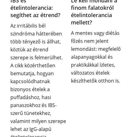
IBS és
Le kell mondani a
ételintolerancia:
finom falatokról
segíthet az étrend?
ételintolerancia
mellett?
Az irritábilis bél
A mentes vagy diétás
szindróma hátterében
főzés nem jelent
több tényező is állhat,
lemondást: megfelelő
köztük az étrend
alapanyagokkal és
szerepe is felmerülhet.
praktikákkal ízletes,
A cikk közérthetően
változatos ételek
bemutatja, hogyan
készíthetők otthon is.
kapcsolódhatnak
bizonyos ételek a
puffadáshoz, hasi
panaszokhoz és IBS-
szerű tünetekhez,
valamint milyen szerepe
lehet az IgG-alapú