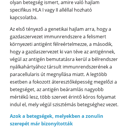
olyan betegség ismert, amire való hajlam
specifikus HLA I vagy II alléllal hozható
kapcsolatba.
Az első tényező a genetikai hajlam arra, hogy a
gazdaszervezet immunrendszere a felismert
környezeti antigént félreértelmezze, a második,
hogy a gazdaszervezet ki van téve az antigénnek,
végül az antigén bemutatásra kerül a bélrendszer
nyálkahártyához társult immunrendszerének a
paracellularis út megnyílása miatt. A legtöbb
esetben a fokozott áteresztőképesség megelőzi a
betegséget, az antigén beáramlás nagyobb
mértékű lesz, több szervet érintő kóros folyamat
indul el, mely végül szisztémás betegséghez vezet.
Azok a betegségek, melyekben a zonulin
szerepét már bizonyították