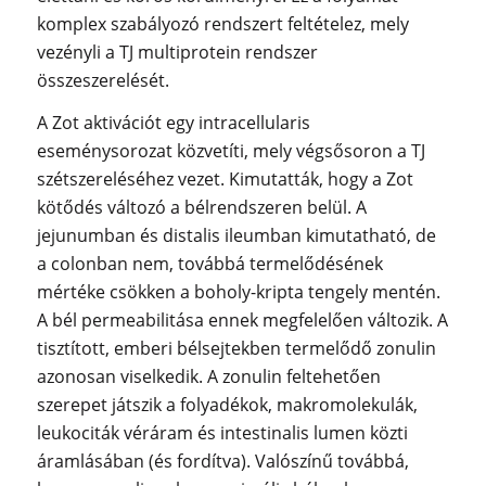
komplex szabályozó rendszert feltételez, mely
vezényli a TJ multiprotein rendszer
összeszerelését.
A Zot aktivációt egy intracellularis
eseménysorozat közvetíti, mely végsősoron a TJ
szétszereléséhez vezet. Kimutatták, hogy a Zot
kötődés változó a bélrendszeren belül. A
jejunumban és distalis ileumban kimutatható, de
a colonban nem, továbbá termelődésének
mértéke csökken a boholy-kripta tengely mentén.
A bél permeabilitása ennek megfelelően változik. A
tisztított, emberi bélsejtekben termelődő zonulin
azonosan viselkedik. A zonulin feltehetően
szerepet játszik a folyadékok, makromolekulák,
leukociták véráram és intestinalis lumen közti
áramlásában (és fordítva). Valószínű továbbá,