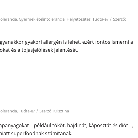
/
tolerancia
,
Gyermek ételintolerancia
,
Helyettesítés
,
Tudta-e?
Szerző:
gyanakkor gyakori allergén is lehet, ezért fontos ismerni a
kat és a tojásjelölések jelentését.
/
tolerancia
,
Tudta-e?
Szerző:
Krisztina
apanyagokat – például tököt, hajdinát, káposztát és diót –,
miatt superfoodnak számítanak.