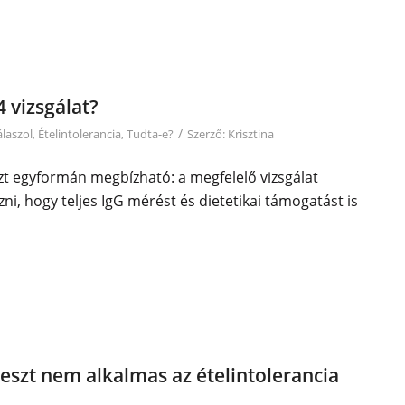
 vizsgálat?
/
álaszol
,
Ételintolerancia
,
Tudta-e?
Szerző:
Krisztina
zt egyformán megbízható: a megfelelő vizsgálat
ni, hogy teljes IgG mérést és dietetikai támogatást is
teszt nem alkalmas az ételintolerancia