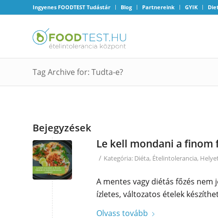
Ingyenes FOODTEST Tudástár
Blog
Partnereink
GYIK
Die
Tag Archive for: Tudta-e?
Bejegyzések
Le kell mondani a finom f
/
Kategória:
Diéta
,
Ételintolerancia
,
Helyet
A mentes vagy diétás főzés nem j
ízletes, változatos ételek készíthe
Olvass tovább