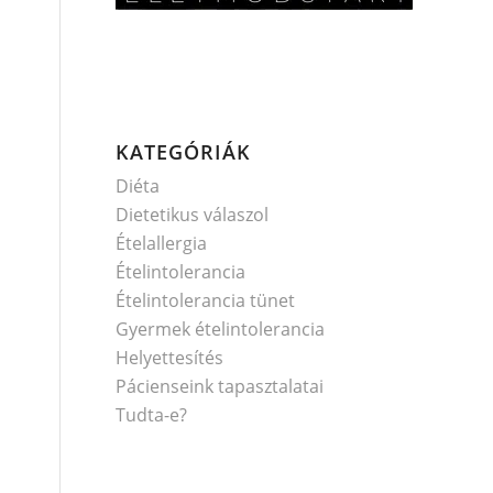
KATEGÓRIÁK
Diéta
Dietetikus válaszol
Ételallergia
Ételintolerancia
Ételintolerancia tünet
Gyermek ételintolerancia
Helyettesítés
Pácienseink tapasztalatai
Tudta-e?