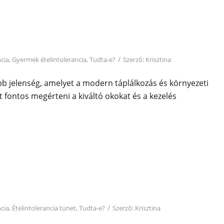
/
ncia
,
Gyermek ételintolerancia
,
Tudta-e?
Szerző:
Krisztina
ibb jelenség, amelyet a modern táplálkozás és környezeti
t fontos megérteni a kiváltó okokat és a kezelés
/
ncia
,
Ételintolerancia tünet
,
Tudta-e?
Szerző:
Krisztina