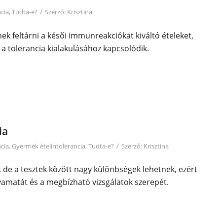
/
ncia
,
Tudta-e?
Szerző:
Krisztina
nek feltárni a késői immunreakciókat kiváltó ételeket,
a tolerancia kialakulásához kapcsolódik.
ia
/
ncia
,
Gyermek ételintolerancia
,
Tudta-e?
Szerző:
Krisztina
g, de a tesztek között nagy különbségek lehetnek, ezért
lyamatát és a megbízható vizsgálatok szerepét.