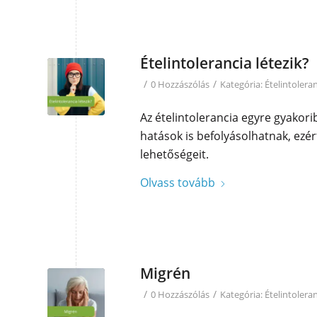
Ételintolerancia létezik?
/
/
0 Hozzászólás
Kategória:
Ételintolera
Az ételintolerancia egyre gyakor
hatások is befolyásolhatnak, ezér
lehetőségeit.
Olvass tovább
Migrén
/
/
0 Hozzászólás
Kategória:
Ételintolera