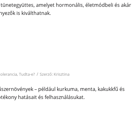
 tünetegyüttes, amelyet hormonális, életmódbeli és akár
nyezők is kiválthatnak.
/
tolerancia
,
Tudta-e?
Szerző:
Krisztina
fűszernövények – például kurkuma, menta, kakukkfű és
tékony hatásait és felhasználásukat.