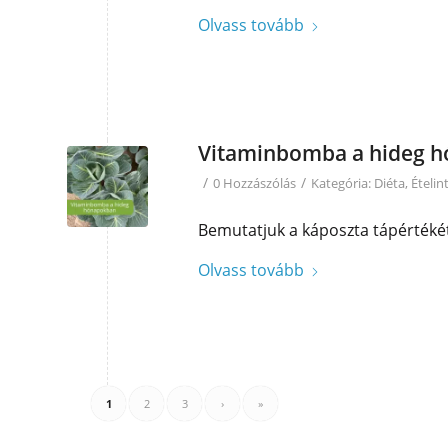
Olvass tovább
Vitaminbomba a hideg 
/
/
0 Hozzászólás
Kategória:
Diéta
,
Ételin
Bemutatjuk a káposzta tápértékét
Olvass tovább
1
2
3
›
»