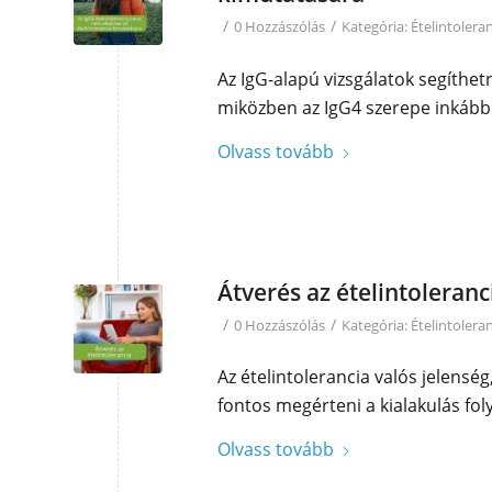
/
/
0 Hozzászólás
Kategória:
Ételintolera
Az IgG-alapú vizsgálatok segíthet
miközben az IgG4 szerepe inkább 
Olvass tovább
Átverés az ételintoleranc
/
/
0 Hozzászólás
Kategória:
Ételintolera
Az ételintolerancia valós jelensé
fontos megérteni a kialakulás fo
Olvass tovább