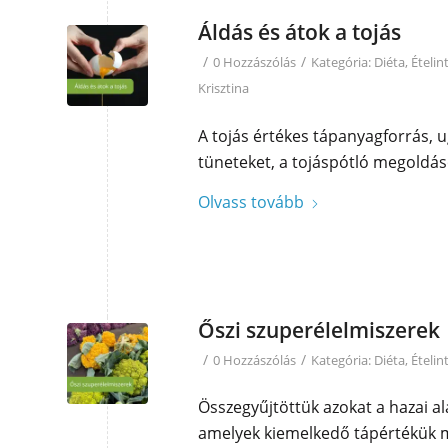
Áldás és átok a tojás
/
/
0 Hozzászólás
Kategória:
Diéta
,
Ételin
Krisztina
A tojás értékes tápanyagforrás, u
tüneteket, a tojáspótló megoldáso
Olvass tovább
Őszi szuperélelmiszerek
/
/
0 Hozzászólás
Kategória:
Diéta
,
Ételin
Összegyűjtöttük azokat a hazai al
amelyek kiemelkedő tápértékük 