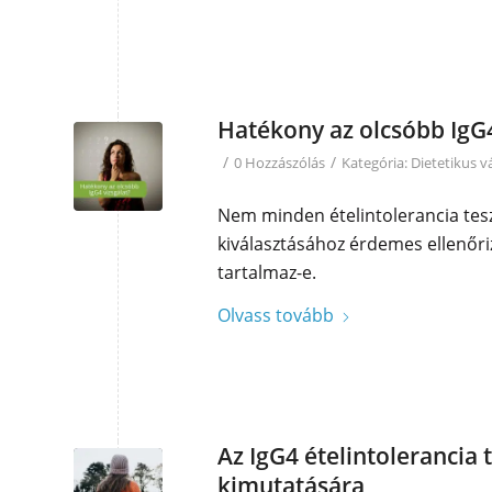
Hatékony az olcsóbb IgG4
/
/
0 Hozzászólás
Kategória:
Dietetikus v
Nem minden ételintolerancia tes
kiválasztásához érdemes ellenőriz
tartalmaz-e.
Olvass tovább
Az IgG4 ételintolerancia 
kimutatására