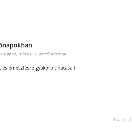
hónapokban
/
tolerancia
,
Tudta-e?
Szerző:
Krisztina
 és emésztésre gyakorolt hatásait.
Oldal 1 / 10