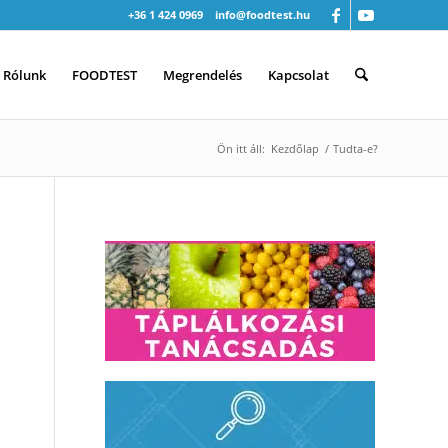
+36 1 424 0969
info@foodtest.hu
Rólunk
FOODTEST
Megrendelés
Kapcsolat
Ön itt áll:
Kezdőlap
/
Tudta-e?