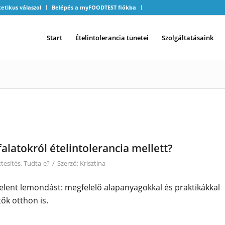
tetikus válaszol
Belépés a myFOODTEST fiókba
Start
Ételintolerancia tünetei
Szolgáltatásaink
alatokról ételintolerancia mellett?
/
tesítés
,
Tudta-e?
Szerző:
Krisztina
elent lemondást: megfelelő alapanyagokkal és praktikákkal
tők otthon is.