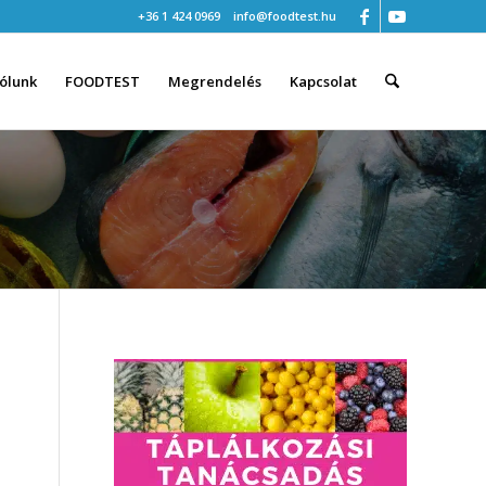
+36 1 424 0969
info@foodtest.hu
ólunk
FOODTEST
Megrendelés
Kapcsolat