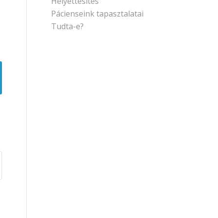
Helyettesítés
Pácienseink tapasztalatai
Tudta-e?