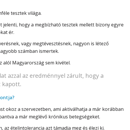
féle tesztek világa.
 jelenti, hogy a megbízható tesztek mellett bizony egyre
kat ér.
verésnek, vagy megtévesztésnek, nagyon is létező
 nagyobb számban ismertek.
z alól Magyarország sem kivétel.
lat azzal az eredménnyel zárult, hogy a
 kapott.
pontja?
dást okoz a szervezetben, ami aktiválhatja a már korábban
obbantva a már meglévő krónikus betegségeket.
 az ételintolerancia azt támadja meg és élezi ki.