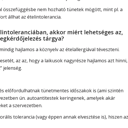
sal összefüggésbe nem hozható tünetek mögött, mint pl. a
rt állhat az ételintolerancia.
lintoleranciában, akkor miért lehetséges az,
egkérdőjelezés tárgya?
indig hajlamos a köznyelv az ételallergiával téveszteni.
a esetét, az az, hogy a laikusok nagyrésze hajlamos azt hinni,
” jelenség.
, és előfordulhatnak tünetmentes időszakok is (ami szintén
vezetben ún. autoantitestek keringenek, amelyek akár
eket a szervezetben.
orális tolerancia (vagy éppen annak elvesztése is), hiszen a