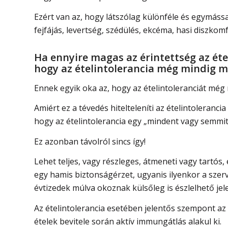
Ezért van az, hogy látszólag különféle és egymás
fejfájás, levertség, szédülés, ekcéma, hasi diszkomfo
Ha ennyire magas az érintettség az éte
hogy az ételintolerancia még mindig m
Ennek egyik oka az, hogy az ételintoleranciát még m
Amiért ez a tévedés hitelteleníti az ételintoleranci
hogy az ételintolerancia egy „mindent vagy semmit
Ez azonban távolról sincs így!
Lehet teljes, vagy részleges, átmeneti vagy tartós
egy hamis biztonságérzet, ugyanis ilyenkor a szer
évtizedek múlva okoznak külsőleg is észlelhető jel
Az ételintolerancia esetében jelentős szempont az 
ételek bevitele során aktív immungátlás alakul ki.