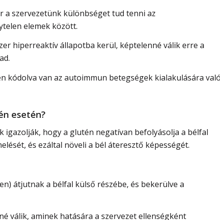
or a szervezetünk különbséget tud tenni az
telen elemek között.
r hiperreaktív állapotba kerül, képtelenné válik erre a
ad.
ben kódolva van az autoimmun betegségek kialakulására val
tén esetén?
 igazolják, hogy a glutén negatívan befolyásolja a bélfal
lését, és ezáltal növeli a bél áteresztő képességét.
en) átjutnak a bélfal külső részébe, és bekerülve a
nné válik, aminek hatására a szervezet ellenségként