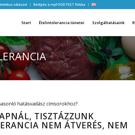
etetikus válaszol
Belépés a myFOODTEST fiókba
Start
Ételintolerancia tünetei
Szolgáltatásaink
R
LERANCIA
 hasonló hatásvadász címsorokhoz?
KAPNÁL, TISZTÁZZUNK
LERANCIA NEM ÁTVERÉS, NEM