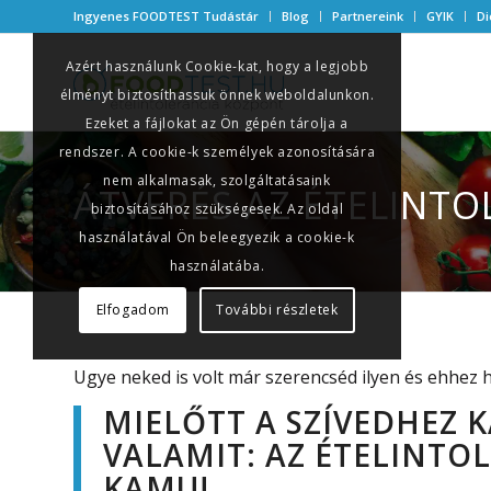
Ingyenes FOODTEST Tudástár
Blog
Partnereink
GYIK
Di
Azért használunk Cookie-kat, hogy a legjobb
élményt biztosíthassuk önnek weboldalunkon.
Ezeket a fájlokat az Ön gépén tárolja a
rendszer. A cookie-k személyek azonosítására
nem alkalmasak, szolgáltatásaink
ÁTVERÉS AZ ÉTELINTO
biztosításához szükségesek. Az oldal
használatával Ön beleegyezik a cookie-k
használatába.
Elfogadom
További részletek
Ugye neked is volt már szerencséd ilyen és ehhez
MIELŐTT A SZÍVEDHEZ 
VALAMIT: AZ ÉTELINTO
KAMU!