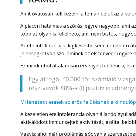
Amit óvatosan kell kezelni a témán belül, az a külön
A piacon hatalmas a szórás, egyre nagyobb, ami azt
több az olyan is fellelhető, ami nem biztos, hogy so
Az ételintolerancia a legkevésbé sem mondható át
jelenségről van szó, aminek az elszenvedői egyre
Ez mindenhol általánosan érvényes tendencia, és e
Egy átfogó, 40.000 főt számláló vizsgá
résztvevők 88%-a (!) pozitív eredményt
Mi lehetett ennek az erős felütésnek a kiinduló
A kezeletlen ételintolerancia olyan állandó gyulla
aktiválódott immunsejtek aktivitását, ezáltal bel
Vagyis: ahol már problémás góc van a szervezetben,