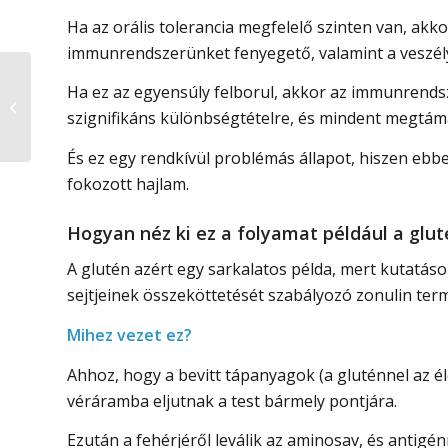
Ha az orális tolerancia megfelelő szinten van, akk
immunrendszerünket fenyegető, valamint a veszély
Ha ez az egyensúly felborul, akkor az immunrendsze
Mitől alakul ki az
szignifikáns különbségtételre, és mindent megtám
ételintolerancia?
És ez egy rendkívül problémás állapot, hiszen eb
fokozott hajlam.
Hogyan néz ki ez a folyamat például a glu
A glutén azért egy sarkalatos példa, mert kutatások
sejtjeinek összeköttetését szabályozó zonulin terme
Mihez vezet ez?
Ahhoz, hogy a bevitt tápanyagok (a gluténnel az él
véráramba eljutnak a test bármely pontjára.
Ezután a fehérjéről leválik az aminosav, és antigé