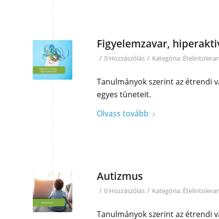
Figyelemzavar, hiperakti
/
/
0 Hozzászólás
Kategória:
Ételintolera
Tanulmányok szerint az étrendi v
egyes tüneteit.
Olvass tovább
Autizmus
/
/
0 Hozzászólás
Kategória:
Ételintolera
Tanulmányok szerint az étrendi v