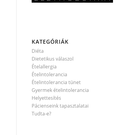
KATEGÓRIÁK
Diéta
Dietetikus válaszol
Ételallergia
Ételintolerancia
Ételintolerancia tünet
Gyermek ételintolerancia
Helyettesítés
Pácienseink tapasztalatai
Tudta-e?