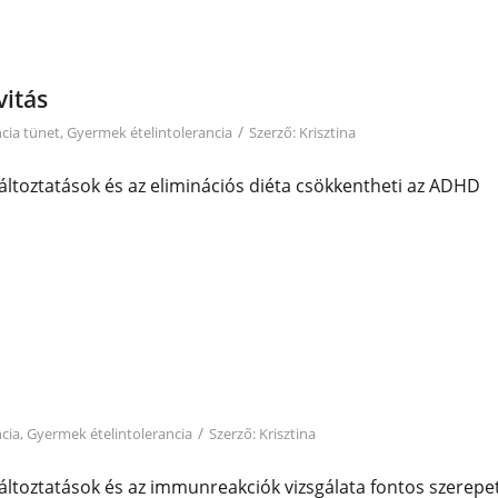
vitás
/
ncia tünet
,
Gyermek ételintolerancia
Szerző:
Krisztina
áltoztatások és az eliminációs diéta csökkentheti az ADHD
/
ncia
,
Gyermek ételintolerancia
Szerző:
Krisztina
áltoztatások és az immunreakciók vizsgálata fontos szerepe