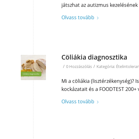
játszhat az autizmus kezeléséne
Olvass tovább
Cöliákia diagnosztika
/
/
0 Hozzászólás
Kategória:
Ételintolera
Mi a cöliákia (lisztérzékenység)
kockázatait és a FOODTEST 200+ v
Olvass tovább