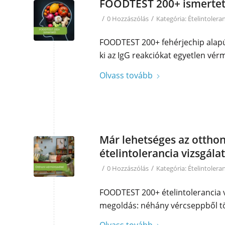
FOODTEST 200+ ismerte
/
/
0 Hozzászólás
Kategória:
Ételintolera
FOODTEST 200+ fehérjechip alapú 
ki az IgG reakciókat egyetlen vé
Olvass tovább
Már lehetséges az ottho
ételintolerancia vizsgála
/
/
0 Hozzászólás
Kategória:
Ételintolera
FOODTEST 200+ ételintolerancia v
megoldás: néhány vércseppből töb