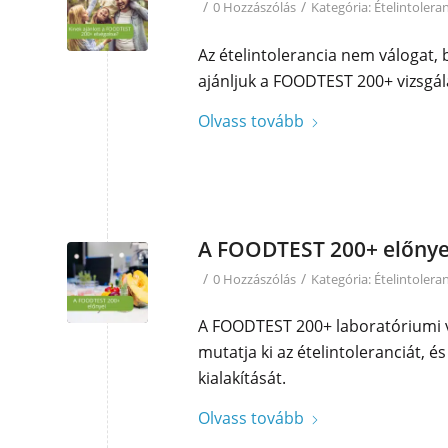
/
/
0 Hozzászólás
Kategória:
Ételintolera
Az ételintolerancia nem válogat,
ajánljuk a FOODTEST 200+ vizsgál
Olvass tovább
A FOODTEST 200+ előnye
/
/
0 Hozzászólás
Kategória:
Ételintolera
A FOODTEST 200+ laboratóriumi vi
mutatja ki az ételintoleranciát, é
kialakítását.
Olvass tovább