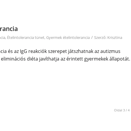
erancia
/
ncia
,
Ételintolerancia tünet
,
Gyermek ételintolerancia
Szerző:
Krisztina
ncia és az IgG reakciók szerepet játszhatnak az autizmus
eliminációs diéta javíthatja az érintett gyermekek állapotát.
Oldal 3 / 4