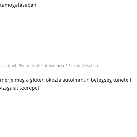
k támogatásában.
/
ncia tünet
,
Gyermek ételintolerancia
Szerző:
Krisztina
? Ismerje meg a glutén okozta autoimmun betegség tüneteit,
izsgálat szerepét.