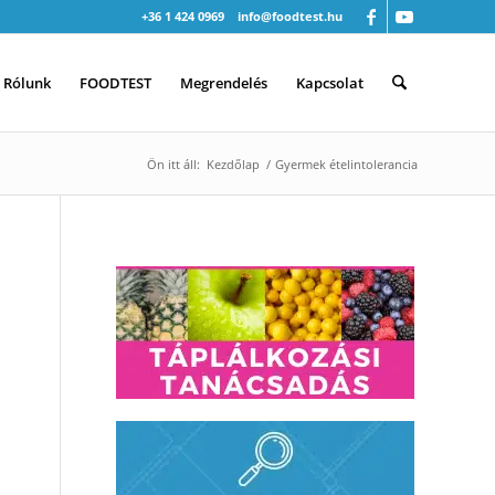
+36 1 424 0969
info@foodtest.hu
Rólunk
FOODTEST
Megrendelés
Kapcsolat
Ön itt áll:
Kezdőlap
/
Gyermek ételintolerancia