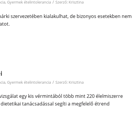
/
ncia
,
Gyermek ételintolerancia
Szerző:
Krisztina
 bárki szervezetében kialakulhat, de bizonyos esetekben nem
atot.
i
/
ncia
,
Gyermek ételintolerancia
Szerző:
Krisztina
zsgálat egy kis vérmintából több mint 220 élelmiszerre
s dietetikai tanácsadással segíti a megfelelő étrend