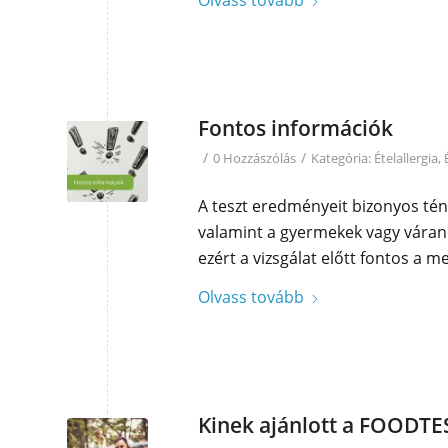
Olvass tovább
Fontos információk
/
/
0 Hozzászólás
Kategória:
Ételallergia
,
A teszt eredményeit bizonyos tény
valamint a gyermekek vagy váran
ezért a vizsgálat előtt fontos a m
Olvass tovább
Kinek ajánlott a FOODTE