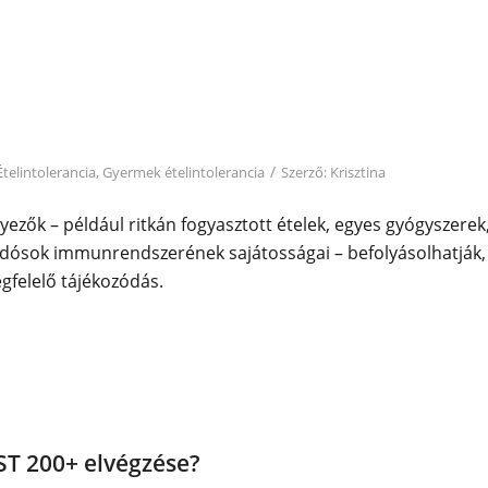
/
Ételintolerancia
,
Gyermek ételintolerancia
Szerző:
Krisztina
ezők – például ritkán fogyasztott ételek, egyes gyógyszerek
dósok immunrendszerének sajátosságai – befolyásolhatják,
egfelelő tájékozódás.
ST 200+ elvégzése?