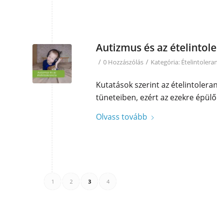
Autizmus és az ételintol
/
/
0 Hozzászólás
Kategória:
Ételintolera
Kutatások szerint az ételintolera
tüneteiben, ezért az ezekre épülő 
Olvass tovább
1
2
3
4