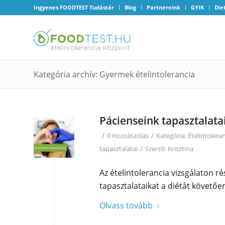
Ingyenes FOODTEST Tudástár
Blog
Partnereink
GYIK
Die
Kategória archív: Gyermek ételintolerancia
Pácienseink tapasztalata
/
/
0 Hozzászólás
Kategória:
Ételintolera
/
tapasztalatai
Szerző:
Krisztina
Az ételintolerancia vizsgálaton r
tapasztalataikat a diétát követőe
Olvass tovább