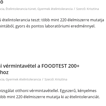
tő
/
ncia
,
Ételintolerancia tünet
,
Gyermek ételintolerancia
Szerző:
Krisztina
ételintolerancia teszt: több mint 220 élelmiszerre mutatja
rmintából, gyors és pontos laboratóriumi eredménnyel.
ni vérmintavétel a FOODTEST 200+
thoz
/
ncia
,
Gyermek ételintolerancia
Szerző:
Krisztina
izsgálat otthoni vérmintavétellel. Egyszerű, kényelmes
b mint 220 élelmiszerre mutatja ki az ételintoleranciát.