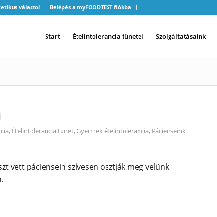
tetikus válaszol
Belépés a myFOODTEST fiókba
Start
Ételintolerancia tünetei
Szolgáltatásaink
i
ncia
,
Ételintolerancia tünet
,
Gyermek ételintolerancia
,
Pácienseink
észt vett páciensein szívesen osztják meg velünk
n.