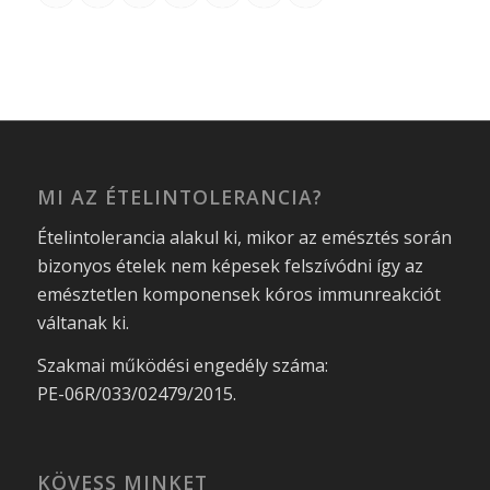
MI AZ ÉTELINTOLERANCIA?
Ételintolerancia alakul ki, mikor az emésztés során
bizonyos ételek nem képesek felszívódni így az
emésztetlen komponensek kóros immunreakciót
váltanak ki.
Szakmai működési engedély száma:
PE-06R/033/02479/2015.
KÖVESS MINKET