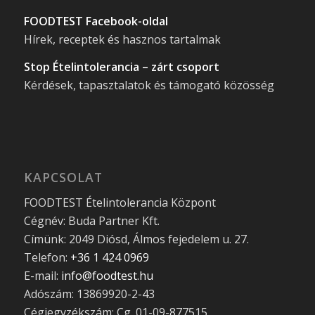
FOODTEST Facebook-oldal
Hírek, receptek és hasznos tartalmak
Stop Ételintolerancia – zárt csoport
Kérdések, tapasztalatok és támogató közösség
KAPCSOLAT
FOODTEST Ételintolerancia Központ
Cégnév: Buda Partner Kft.
Címünk: 2049 Diósd, Álmos fejedelem u. 27.
Telefon:
+36 1 424 0969
E-mail:
info@foodtest.hu
Adószám: 13869920-2-43
Cégjegyzékszám: Cg. 01-09-877515