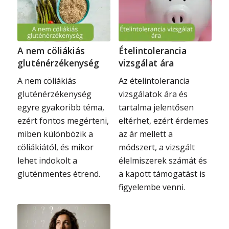
A nem cöliákiás
Ételintolerancia
gluténérzékenység
vizsgálat ára
A nem cöliákiás
Az ételintolerancia
gluténérzékenység
vizsgálatok ára és
egyre gyakoribb téma,
tartalma jelentősen
ezért fontos megérteni,
eltérhet, ezért érdemes
miben különbözik a
az ár mellett a
cöliákiától, és mikor
módszert, a vizsgált
lehet indokolt a
élelmiszerek számát és
gluténmentes étrend.
a kapott támogatást is
figyelembe venni.