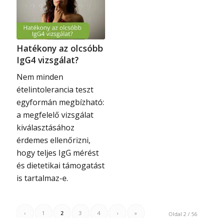
Hatékony az olcsóbb
IgG4 vizsgálat?
Nem minden
ételintolerancia teszt
egyformán megbízható:
a megfelelő vizsgálat
kiválasztásához
érdemes ellenőrizni,
hogy teljes IgG mérést
és dietetikai támogatást
is tartalmaz-e.
‹
1
2
3
4
›
»
Oldal 2 / 56