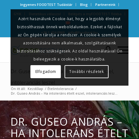
Ingyenes FOODTEST Tudástár
Blog
Partnereink
GYIK
Dietetikus válaszol
Belépés a myFOODTEST fiókba
Azért használunk Cookie-kat, hogy a legjobb élményt
biztosíthassuk önnek weboldalunkon. Ezeket a fájlokat
+36 1 424 0969
info@foodtest.hu
az Ön gépén tárolja a rendszer. A cookie-k személyek
azonosítására nem alkalmasak, szolgáltatásaink
biztosításához szükségesek. Az oldal használatával Ön
beleegyezik a cookie-k használatába.
Dr. Guseo András – Ha intoleráns ételt eszel,
Elfogadom
További részletek
intoleranciás leszel
Ön itt áll:
Kezdőlap
/
Ételintolerancia
/
Dr. Guseo András – Ha intoleráns ételt eszel, intoleranciás lesz...
DR. GUSEO ANDRÁS –
HA INTOLERÁNS ÉTELT